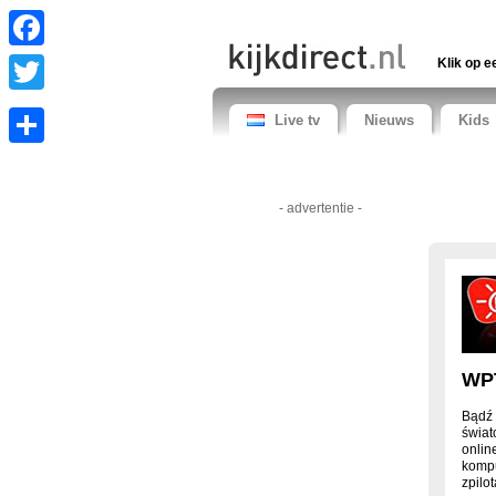
Facebook
Klik op e
Twitter
Live tv
Nieuws
Kids
Share
- advertentie -
WP
Bądź 
świat
onlin
kompu
zpilo