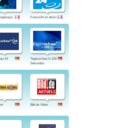
Regionaux
France24 en direct
hau 24
Tagesschau in 100
Sekunden
om
Bild.de Video