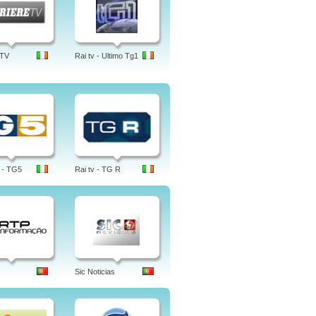
 TV
Rai tv - Ultimo Tg1
 - TG5
Rai tv - TG R
Sic Noticias