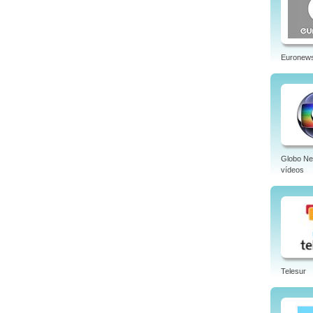
Euronew
Globo N
vídeos
Telesur