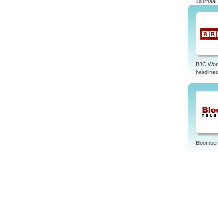
Journaal
Tags:
news 
BBC Wor
headlines
Bloomber