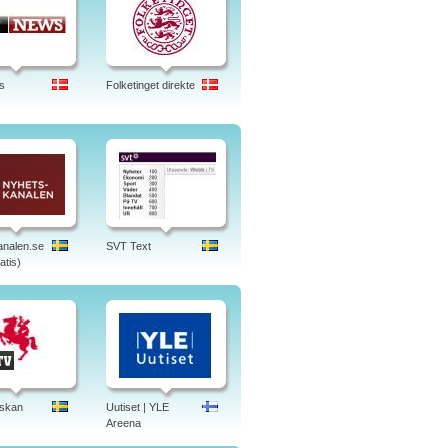
s
Folketinget direkte
nalen.se
SVT Text
atis)
skan
Uutiset | YLE
Areena