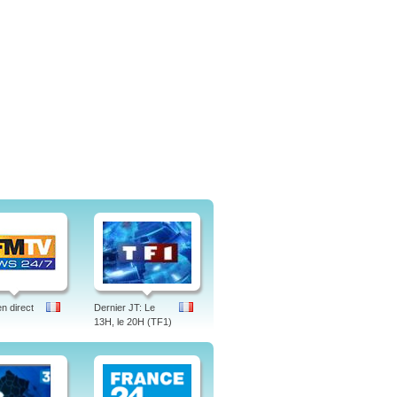
 direct
Dernier JT: Le
13H, le 20H (TF1)