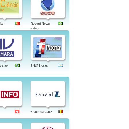
ia
Record News
vídeos
ra ao
TN24 Horas
Knack kanaal Z