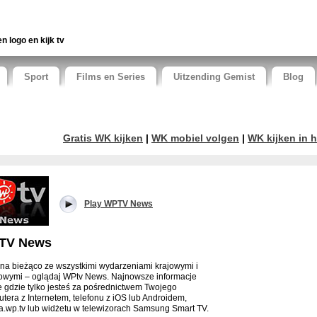
en logo en kijk tv
Sport
Films en Series
Uitzending Gemist
Blog
Gratis WK kijken
|
WK mobiel volgen
|
WK kijken in h
Play WPTV News
TV News
na bieżąco ze wszystkimi wydarzeniami krajowymi i
owymi – oglądaj WPtv News. Najnowsze informacje
e gdzie tylko jesteś za pośrednictwem Twojego
tera z Internetem, telefonu z iOS lub Androidem,
ta.wp.tv lub widżetu w telewizorach Samsung Smart TV.