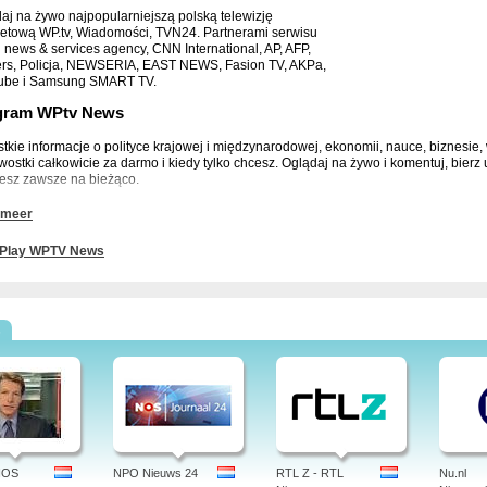
aj na żywo najpopularniejszą polską telewizję
netową WP.tv, Wiadomości, TVN24. Partnerami serwisu
n news & services agency, CNN International, AP, AFP,
rs, Policja, NEWSERIA, EAST NEWS, Fasion TV, AKPa,
ube i Samsung SMART TV.
gram WPtv News
tkie informacje o polityce krajowej i międzynarodowej, ekonomii, nauce, biznesie, 
wostki całkowicie za darmo i kiedy tylko chcesz. Oglądaj na żywo i komentuj, bier
esz zawsze na bieżąco.
ormacje WPtv News
 meer
mości TV News to informacje otrzymane od największych światowych agencji praso
Play WPTV News
cznych. Znajdziesz tutaj najświeższe wiadomości, o których mówi cały świat. Korzys
e zupełnie za darmo.
ie oglądać WPtv News
s
News możesz oglądać bezpłatnie na www, telefonach komórkowych z iOS i Android, d
tu w telewizorach Samsung Smart TV oraz stronie mobilnej na telefonach komórk
aj WPtv News za darmo online w wybranym przez siebie miejscu i czasie!
wsze wiadomości, online poprzez nowe filmy online WP.tv kilka tysięcy materiał
nałów: showbiznesu, Lifestyle, sensacje, Moto, Film, Muzyka, News, Sport, Biznes, 
NOS
NPO Nieuws 24
RTL Z - RTL
Nu.nl
mowanie decyzji, co i kiedy chcesz wyglądać za darmo przez 24 godziny na http://