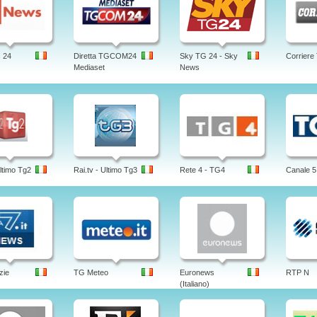
 24
Diretta TGCOM24
Sky TG 24 - Sky
Corriere
Mediaset
News
Ultimo Tg2
Rai.tv - Ultimo Tg3
Rete 4 - TG4
Canale 5
zie
TG Meteo
Euronews
RTP N
(Italiano)