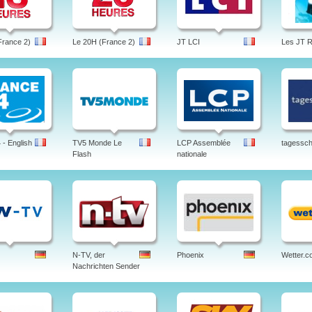
France 2)
Le 20H (France 2)
JT LCI
Les JT 
- English
TV5 Monde Le
LCP Assemblée
tagessc
Flash
nationale
N-TV, der
Phoenix
Wetter.c
Nachrichten Sender