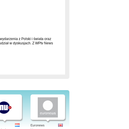
wydarzenia z Polski i świata oraz
z udział w dyskusjach. Z WPtv News
wych oraz krajowych instytucji
taj ze wszystkich klipów filmowych
zięki zpilota.wp.tv, korzystając z
owych.
ów prawnych, filmów pogrupowanych w
Gry, Rebel i ukryte kamery.
Euronews
wp.tv dni