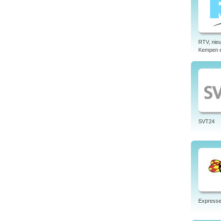
RTV, nieu
Kempen 
SVT24
Express