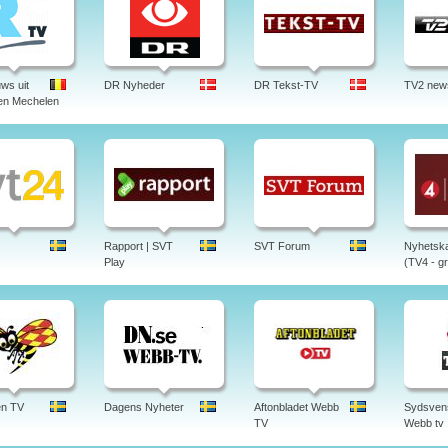
ws uit
DR Nyheder
DR Tekst-TV
TV2 new
en Mechelen
Rapport | SVT
SVT Forum
Nyhetska
Play
(TV4 - gr
en TV
Dagens Nyheter
Aftonbladet Webb
Sydsven
TV
Webb tv