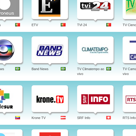
s
ETV
TVI 24
TV Cienc
ews
Band News
TV Climatempo ao
TV Cama
vivo
vivo
Krone TV
SRF Info
RTS Info