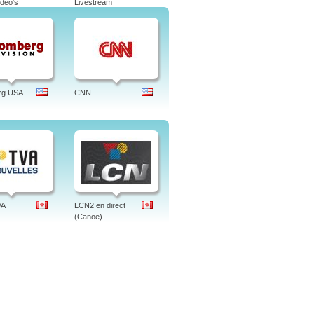
deo's
Livestream
 address, enigma, newsroom, wptvwppl,
rg USA
CNN
VA
LCN2 en direct
(Canoe)