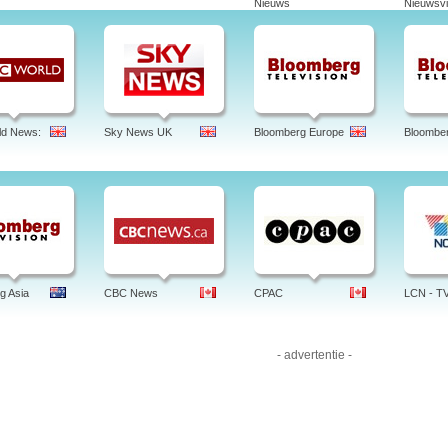
Nieuws
Nieuwsvi
 wptv program, news, wptvn24, director, update, 5, live, wp pl, cast, pl, channel 5
casters, Samsung, news tips
ld News:
Sky News UK
Bloomberg Europe
Bloombe
g Asia
CBC News
CPAC
LCN - T
- advertentie -