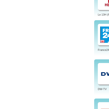
Le 13H (
France24 
DW-TV