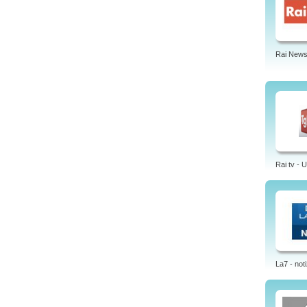
Rai News
Rai tv - 
La7 - noti