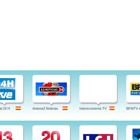
l 24 H
Antena3 Noticias
Intereconomía TV
BFMTV en