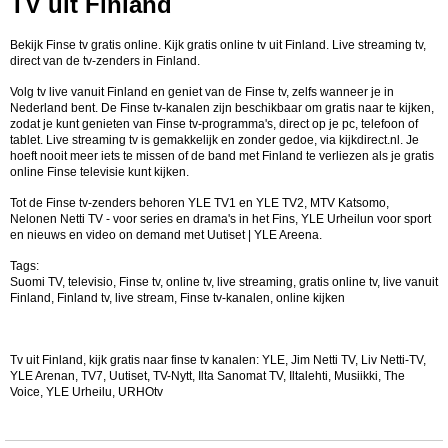
TV uit Finland
Bekijk Finse tv gratis online.
Kijk gratis online tv uit Finland. Live streaming tv,
direct van de tv-zenders in Finland.
Volg tv live vanuit Finland en geniet van de Finse tv, zelfs wanneer je in
Nederland bent. De Finse tv-kanalen zijn beschikbaar om gratis naar te kijken,
zodat je kunt genieten van Finse tv-programma's, direct op je pc, telefoon of
tablet. Live streaming tv is gemakkelijk en zonder gedoe, via kijkdirect.nl. Je
hoeft nooit meer iets te missen of de band met Finland te verliezen als je gratis
online Finse televisie kunt kijken.
Tot de Finse tv-zenders behoren YLE TV1 en YLE TV2, MTV Katsomo,
Nelonen Netti TV - voor series en drama's in het Fins, YLE Urheilun voor sport
en nieuws en video on demand met Uutiset | YLE Areena.
Tags:
Suomi TV, televisio, Finse tv, online tv, live streaming, gratis online tv, live vanuit
Finland, Finland tv, live stream, Finse tv-kanalen, online kijken
Tv uit Finland, kijk gratis naar finse tv kanalen: YLE, Jim Netti TV, Liv Netti-TV,
YLE Arenan, TV7, Uutiset, TV-Nytt, Ilta Sanomat TV, Iltalehti, Musiikki, The
Voice, YLE Urheilu, URHOtv