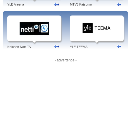
YLE Areena
MTV3 Katsomo
Nelonen Netti TV
YLE TEEMA
- advertentie -