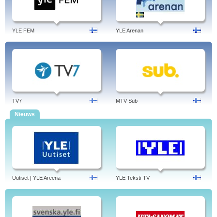
YLE FEM
YLE Arenan
TV7
MTV Sub
Nieuws
Uutiset | YLE Areena
YLE Teksti-TV