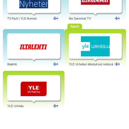
TV-Nytt | YLE Arenan
Ilta Sanomat TV
Sport
Iltalehti
YLE Urheilun lähetykset netissä
YLE Urheilu