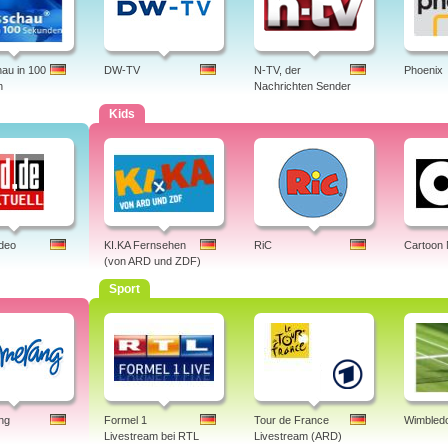
au in 100
DW-TV
N-TV, der
Phoenix
n
Nachrichten Sender
Kids
ideo
KI.KA Fernsehen
RiC
Cartoon
(von ARD und ZDF)
Sport
ng
Formel 1
Tour de France
Wimbledo
Livestream bei RTL
Livestream (ARD)