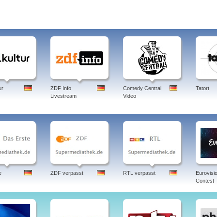
ur
ZDF Info
Comedy Central
Tatort
Livestream
Video
e
ZDF verpasst
RTL verpasst
Eurovisi
Contest