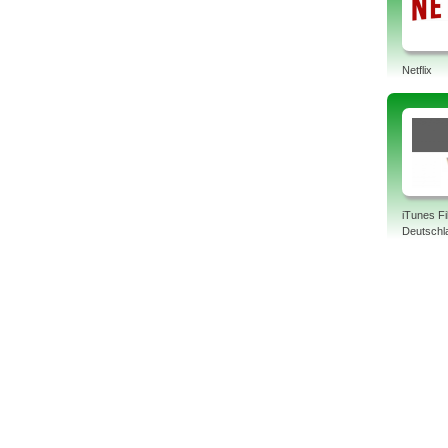
Netflix
iTunes F
Deutschl