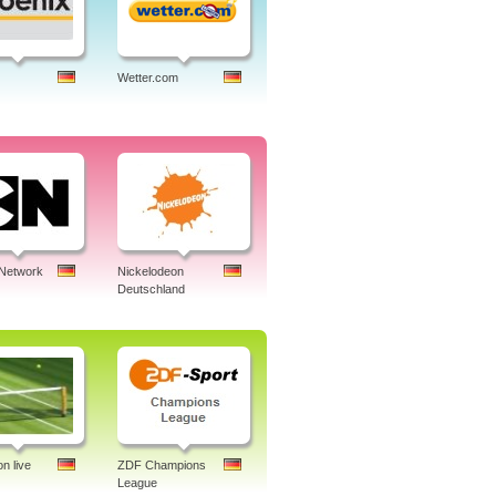
Wetter.com
 Network
Nickelodeon
Deutschland
n live
ZDF Champions
League