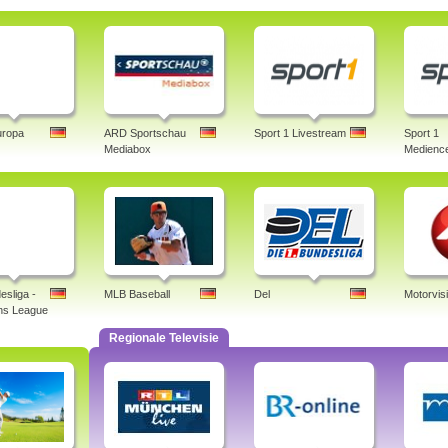
uropa
ARD Sportschau
Sport 1 Livestream
Sport 1
Mediabox
Medience
esliga -
MLB Baseball
Del
Motorvis
ns League
Regionale Televisie