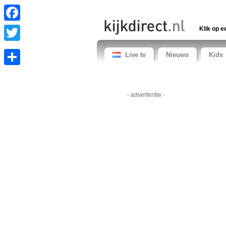
Facebook
Klik op e
Twitter
Live tv
Nieuws
Kids
Share
- advertentie -