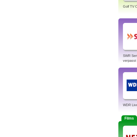
Golf TV O
SWR Sen
verpasst
WDR Liv
Films