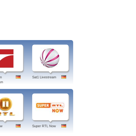
en
Sat1 Livestream
am
ow
Super RTL Now