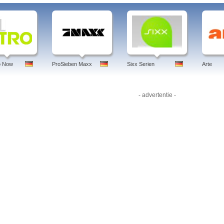
o Now
ProSieben Maxx
Sixx Serien
Arte
- advertentie -