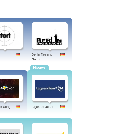
Berlin Tag und
Nacht
Nieuws
on Song
tagesschau 24