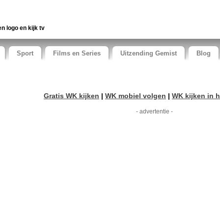
en logo en kijk tv
Sport
Films en Series
Uitzending Gemist
Blog
Gratis WK kijken
|
WK mobiel volgen
|
WK kijken in h
- advertentie -