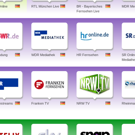
nline
RTL München Live
BR - Bayerisches
MDR Med
Fernsehen Live
dung
WDR Mediathek
HR Fernsehen
SR Onlin
Mediath
estreams
Franken TV
NRW TV
Rheinma