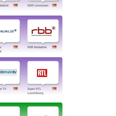
iathek
NDR Livestream
e
RBB Mediathek
ek
in TV
Super RTL
Luxembourg