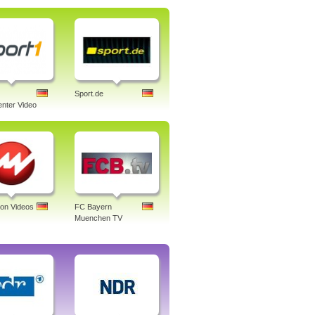
Sport.de
nter Video
ion Videos
FC Bayern
Muenchen TV