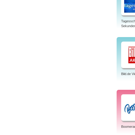
Tagessch
Sekunde
Bild.de V
Boomera