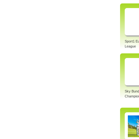
Sport1 E
League
Sky Bund
Champio