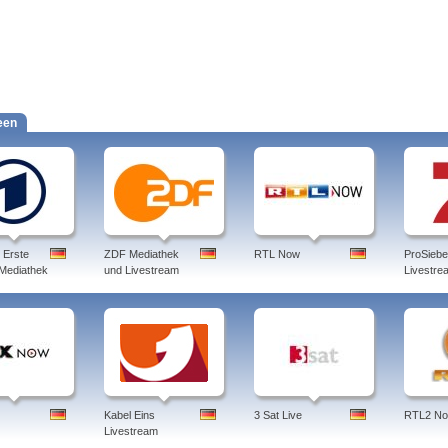
een
 Erste
ZDF Mediathek
RTL Now
ProSieb
 Mediathek
und Livestream
Livestre
Kabel Eins
3 Sat Live
RTL2 N
Livestream