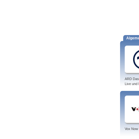
Algem
ARD Das
Live und
Vox Now