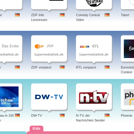
ur
ZDF Info
Comedy Central
Tatort
Livestream
Video
e
ZDF verpasst
RTL verpasst
Eurovisi
Contest
au in 100
DW-TV
N-TV, der
Phoenix
n
Nachrichten Sender
Kids