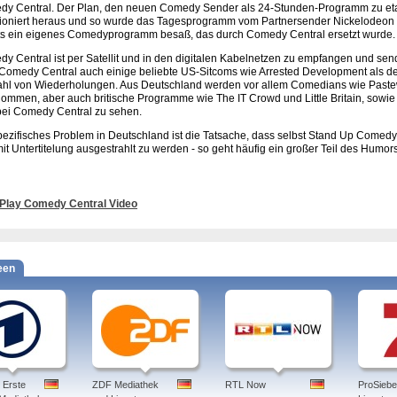
y Central. Der Plan, den neuen Comedy Sender als 24-Stunden-Programm zu etabli
ioniert heraus und so wurde das Tagesprogramm vom Partnersender Nickelodeo
ts ein eigenes Comedyprogramm besaß, das durch Comedy Central ersetzt wurde.
y Central ist per Satellit und in den digitalen Kabelnetzen zu empfangen und sende
 Comedy Central auch einige beliebte US-Sitcoms wie Arrested Development als d
ahl von Wiederholungen. Aus Deutschland werden vor allem Comedians wie Past
ommen, aber auch britische Programme wie The IT Crowd und Little Britain, sowie
bei Comedy Central zu sehen.
pezifisches Problem in Deutschland ist die Tatsache, dass selbst Stand Up Comed
 mit Untertitelung ausgestrahlt zu werden - so geht häufig ein großer Teil des Humors
Play Comedy Central Video
een
 Erste
ZDF Mediathek
RTL Now
ProSieb