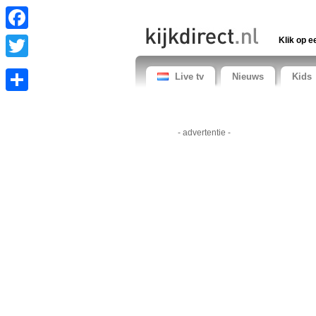
Facebook
Klik op e
Twitter
Live tv
Nieuws
Kids
Share
- advertentie -