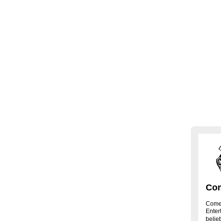
Com
Comed
Enter
belie