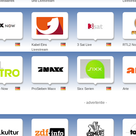
 Mediathek
und Livestream
Livestre
Kabel Eins
3 Sat Live
RTL2 N
Livestream
o Now
ProSieben Maxx
Sixx Serien
Arte
- advertentie -