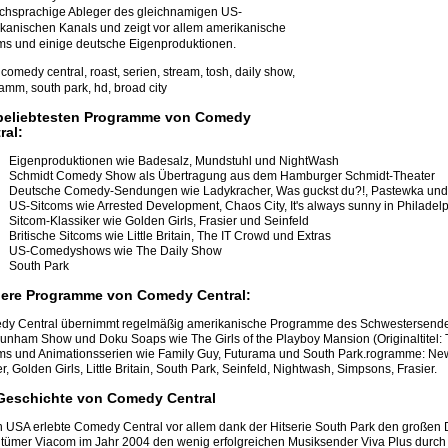
chsprachige Ableger des gleichnamigen US-
kanischen Kanals und zeigt vor allem amerikanische
ms und einige deutsche Eigenproduktionen.
 comedy central, roast, serien, stream, tosh, daily show,
amm, south park, hd, broad city
beliebtesten Programme von Comedy
ral:
Eigenproduktionen wie Badesalz, Mundstuhl und NightWash
Schmidt Comedy Show als Übertragung aus dem Hamburger Schmidt-Theater
Deutsche Comedy-Sendungen wie Ladykracher, Was guckst du?!, Pastewka un
US-Sitcoms wie Arrested Development, Chaos City, It's always sunny in Philadel
Sitcom-Klassiker wie Golden Girls, Frasier und Seinfeld
Britische Sitcoms wie Little Britain, The IT Crowd und Extras
US-Comedyshows wie The Daily Show
South Park
ere Programme von Comedy Central:
y Central übernimmt regelmäßig amerikanische Programme des Schwestersender
Dunham Show und Doku Soaps wie The Girls of the Playboy Mansion (Originaltitel: T
ms und Animationsserien wie Family Guy, Futurama und South Park.rogramme: New
er, Golden Girls, Little Britain, South Park, Seinfeld, Nightwash, Simpsons, Frasier.
Geschichte von Comedy Central
n USA erlebte Comedy Central vor allem dank der Hitserie South Park den großen 
tümer Viacom im Jahr 2004 den wenig erfolgreichen Musiksender Viva Plus durch 