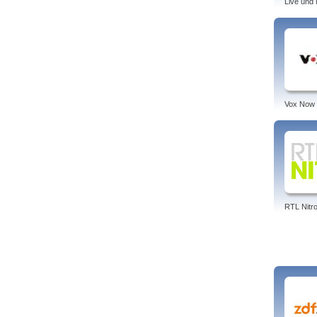
Live und
Vox Now
RTL Nitr