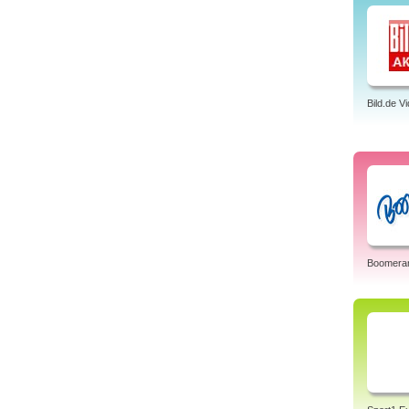
Bild.de V
Boomera