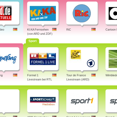
ideo
KI.KA Fernsehen
RiC
Cartoon
(von ARD und ZDF)
Sport
ng
Formel 1
Tour de France
Wimbledo
Livestream bei RTL
Livestream (ARD)