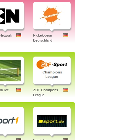
 Network
Nickelodeon
Deutschland
n live
ZDF Champions
League