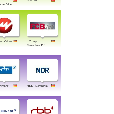
Sport.de
nter Video
ion Videos
FC Bayern
Muenchen TV
iathek
NDR Livestream