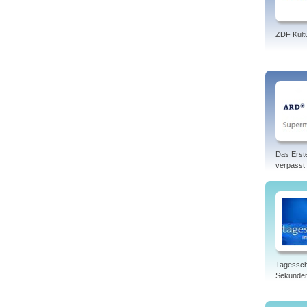
ZDF Kult
Das Erst
verpasst
Tagessch
Sekunde