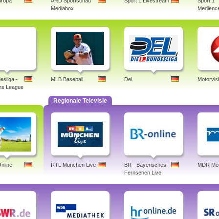
uropa
ARD Sportschau
Sport 1 Livestream
Sport 1
Mediabox
Medience
esliga -
MLB Baseball
Del
Motorvis
ns League
Regionale Televisie
nline
RTL München Live
BR - Bayerisches
MDR Med
Fernsehen Live