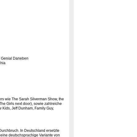
d Genial Daneben
phia
s wie The Sarah Silverman Show, the
he Girls next door), sowie zahlreiche
 Kids, Jeff Dunham, Family Guy,
Durchbruch. In Deutschland ersetzte
eine deutschsprachige Variante von