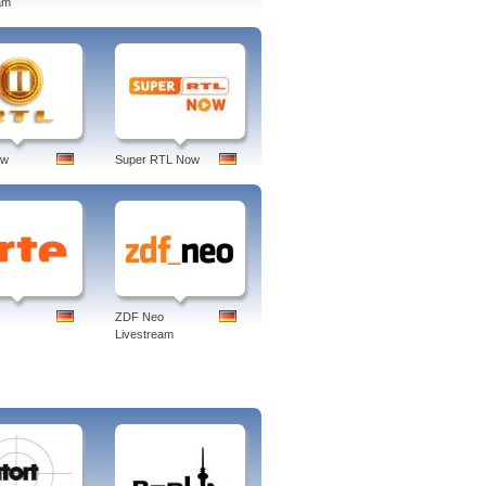
am
ow
Super RTL Now
ZDF Neo
Livestream