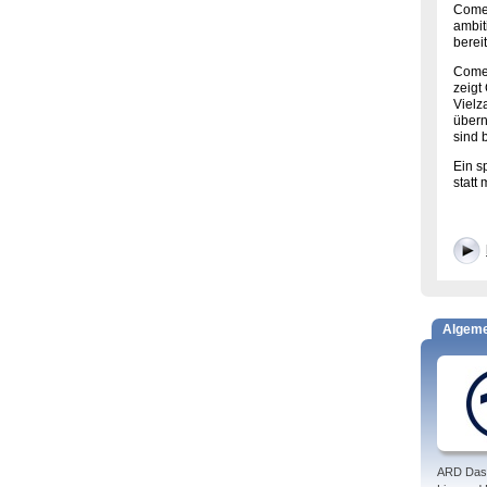
Comed
ambit
berei
Comed
zeigt
Vielz
übern
sind 
Ein s
statt
Algem
ARD Das