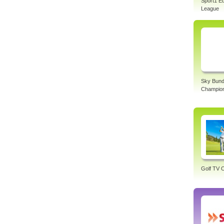
Sport1 E
League
Sky Bund
Champio
Golf TV O