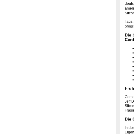
deuts
ameri
Sitco
Tags:
progr
Die 
Cent
Früh
Comed
Jeff 
Sitco
Frasi
Die 
In de
Eigen