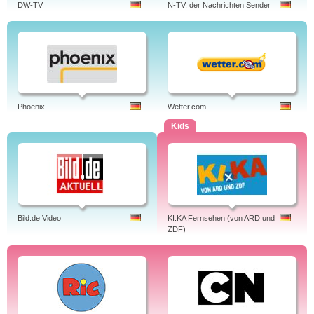
DW-TV
N-TV, der Nachrichten Sender
Phoenix
Wetter.com
Kids
Bild.de Video
KI.KA Fernsehen (von ARD und
ZDF)