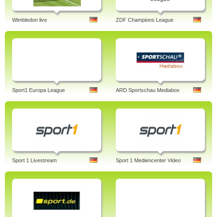
Wimbledon live
ZDF Champions League
Sport1 Europa League
ARD Sportschau Mediabox
Sport 1 Livestream
Sport 1 Mediencenter Video