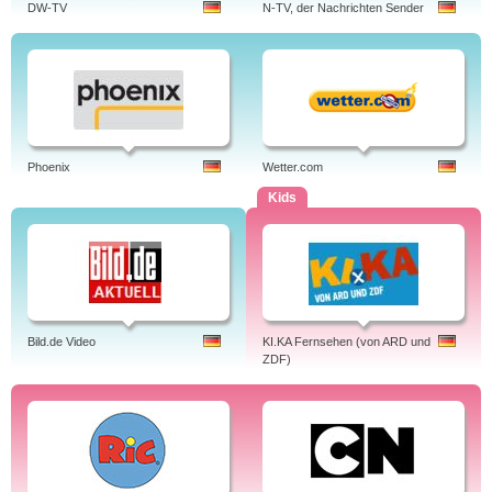
DW-TV
N-TV, der Nachrichten Sender
Phoenix
Wetter.com
Kids
Bild.de Video
KI.KA Fernsehen (von ARD und
ZDF)