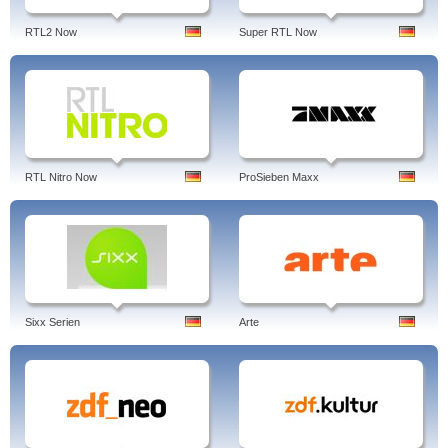
RTL2 Now
Super RTL Now
RTL Nitro Now
ProSieben Maxx
Sixx Serien
Arte