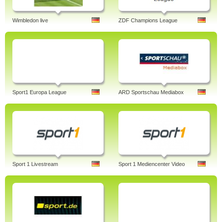
Wimbledon live
ZDF Champions League
Sport1 Europa League
ARD Sportschau Mediabox
Sport 1 Livestream
Sport 1 Mediencenter Video