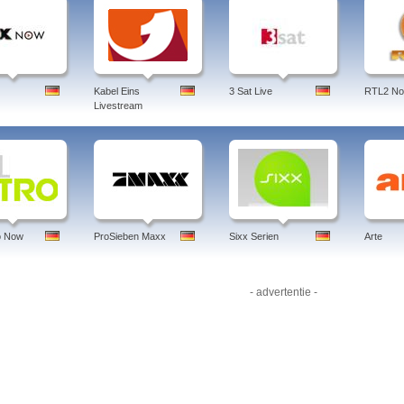
Kabel Eins
3 Sat Live
RTL2 N
Livestream
o Now
ProSieben Maxx
Sixx Serien
Arte
- advertentie -