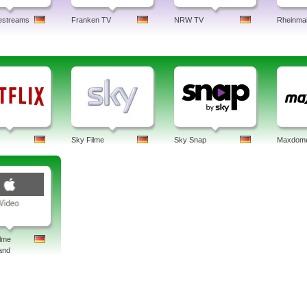
estreams
Franken TV
NRW TV
Rheinma
Sky Filme
Sky Snap
Maxdom
ilme
and