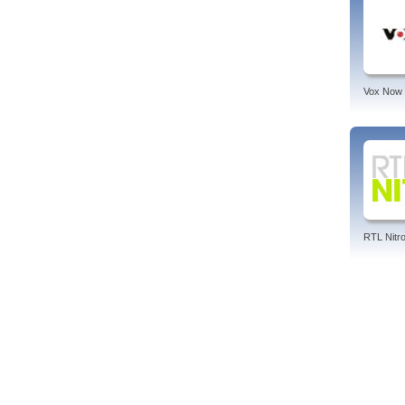
Vox Now
RTL Nitr