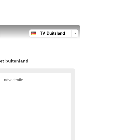
TV Duitsland
et buitenland
- advertentie -