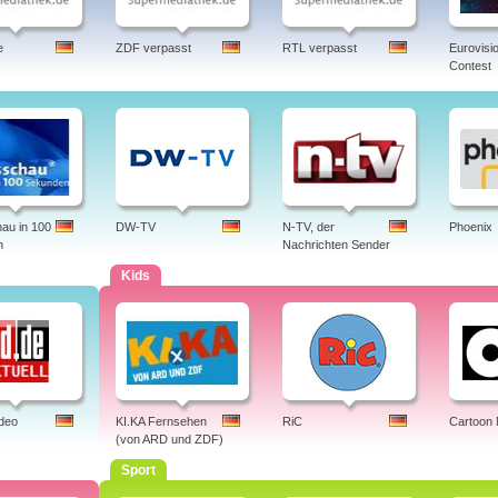
e
ZDF verpasst
RTL verpasst
Eurovisi
Contest
au in 100
DW-TV
N-TV, der
Phoenix
n
Nachrichten Sender
Kids
ideo
KI.KA Fernsehen
RiC
Cartoon
(von ARD und ZDF)
Sport