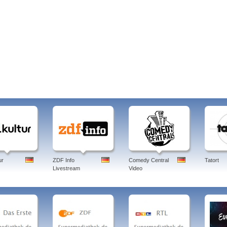
ur
ZDF Info
Comedy Central
Tatort
Livestream
Video