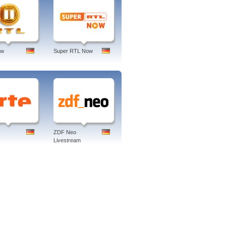
ow
Super RTL Now
ZDF Neo
Livestream