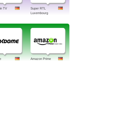
in TV
Super RTL
Luxembourg
e
Amazon Prime