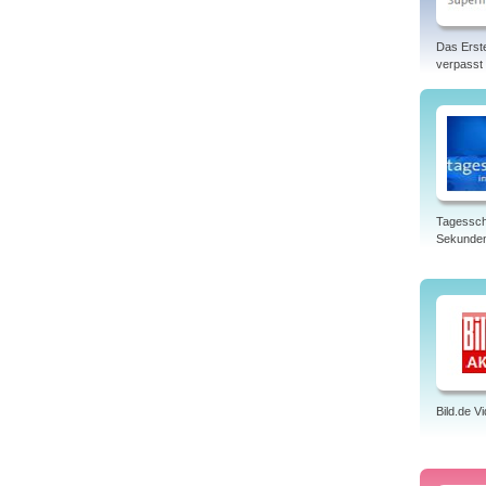
Das Erst
verpasst
Tagessch
Sekunde
Bild.de V