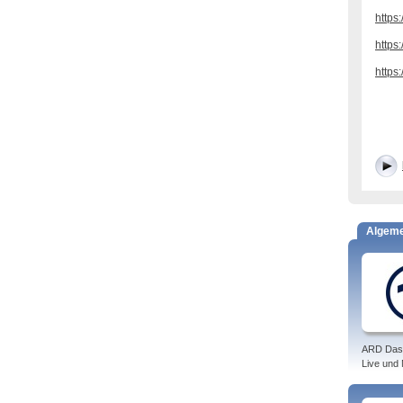
https:
https:
https
Algem
ARD Das
Live und