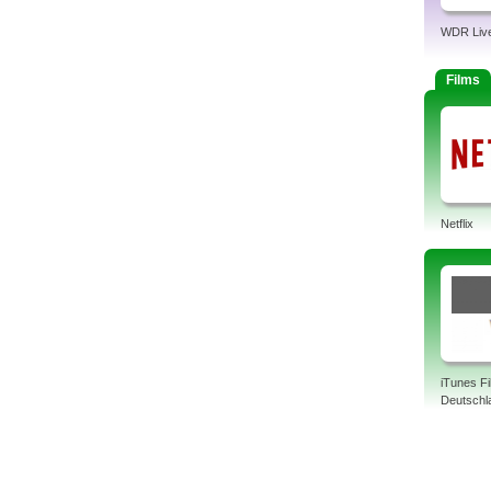
WDR Liv
Films
Netflix
iTunes F
Deutschl