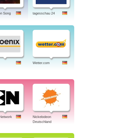
on Song
tagesschau 24
Wetter.com
 Network
Nickelodeon
Deutschland