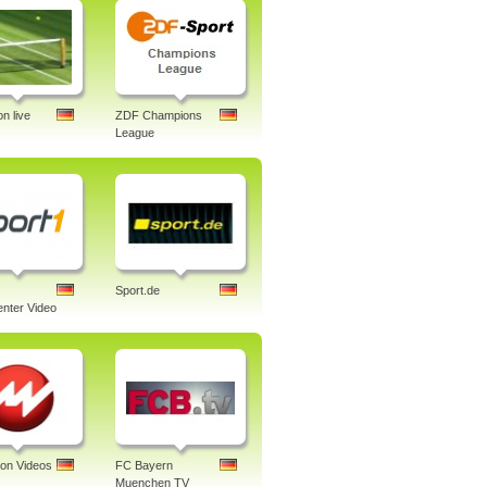
n live
ZDF Champions
League
Sport.de
nter Video
ion Videos
FC Bayern
Muenchen TV