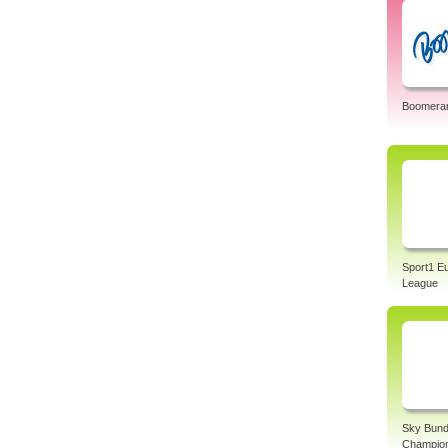
Boomera
Sport1 E
League
Sky Bund
Champio