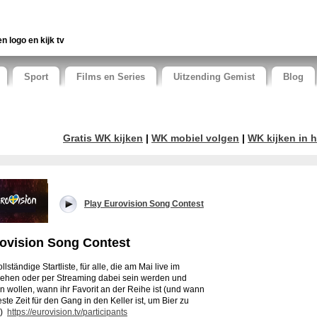
en logo en kijk tv
Sport
Films en Series
Uitzending Gemist
Blog
Gratis WK kijken
|
WK mobiel volgen
|
WK kijken in h
Play Eurovision Song Contest
ovision Song Contest
llständige Startliste, für alle, die am Mai live im
ehen oder per Streaming dabei sein werden und
n wollen, wann ihr Favorit an der Reihe ist (und wann
este Zeit für den Gang in den Keller ist, um Bier zu
n)
https://eurovision.tv/participants