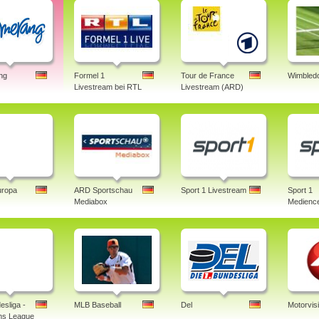
ng
Formel 1
Tour de France
Wimbledo
Livestream bei RTL
Livestream (ARD)
uropa
ARD Sportschau
Sport 1 Livestream
Sport 1
Mediabox
Medience
esliga -
MLB Baseball
Del
Motorvis
ns League