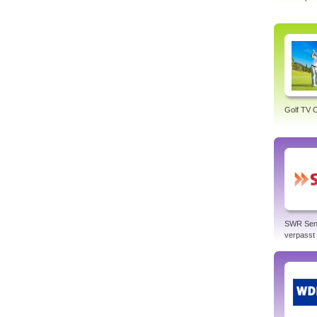
Golf TV O
SWR Sen
verpasst