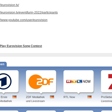
//eurovision.tv/
//eurovision.tv/event/turin-2022/participants
://www.youtube.com/user/eurovision
Play Eurovision Song Contest
een
 Erste
ZDF Mediathek
RTL Now
ProSieb
 Mediathek
und Livestream
Livestre