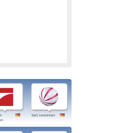
en
Sat1 Livestream
am