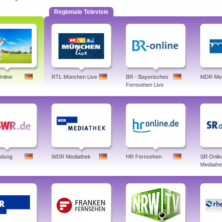
Regionale Televisie
nline
RTL München Live
BR - Bayerisches
MDR Med
Fernsehen Live
dung
WDR Mediathek
HR Fernsehen
SR Onlin
Mediath