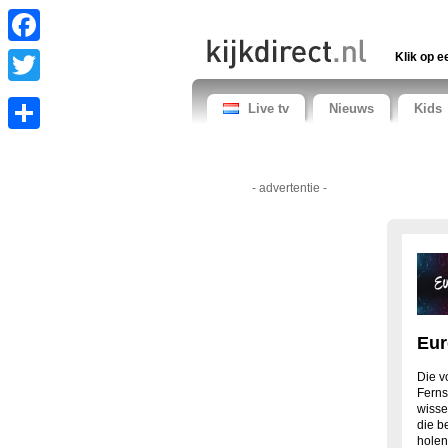
Facebook
Klik op e
Twitter
Live tv
Nieuws
Kids
Share
- advertentie -
Eur
Die vo
Ferns
wisse
die b
hole