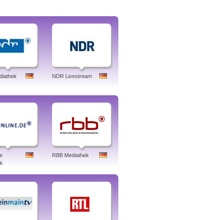
iathek
NDR Livestream
e
RBB Mediathek
ek