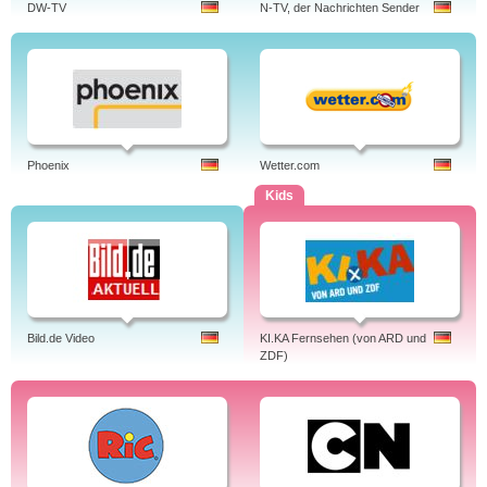
DW-TV
N-TV, der Nachrichten Sender
Phoenix
Wetter.com
Kids
Bild.de Video
KI.KA Fernsehen (von ARD und
ZDF)