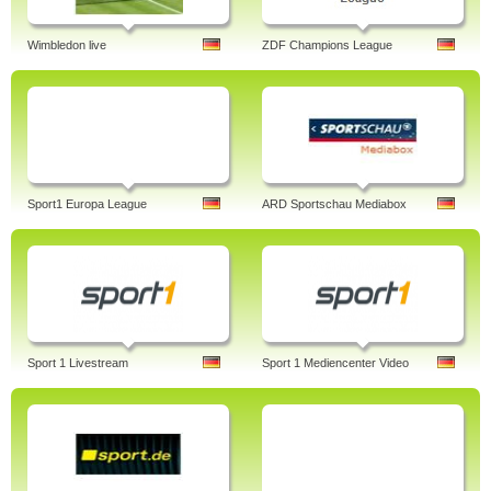
Wimbledon live
ZDF Champions League
Sport1 Europa League
ARD Sportschau Mediabox
Sport 1 Livestream
Sport 1 Mediencenter Video