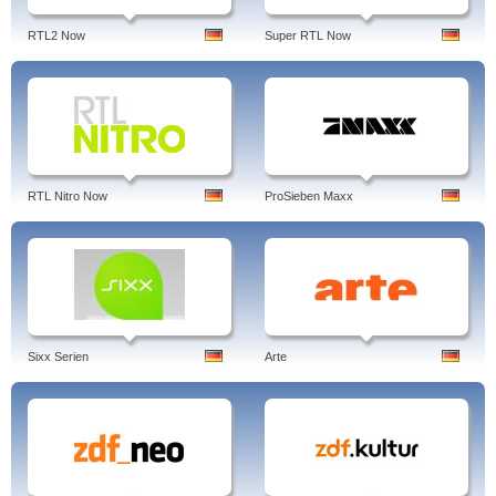
RTL2 Now
Super RTL Now
RTL Nitro Now
ProSieben Maxx
Sixx Serien
Arte