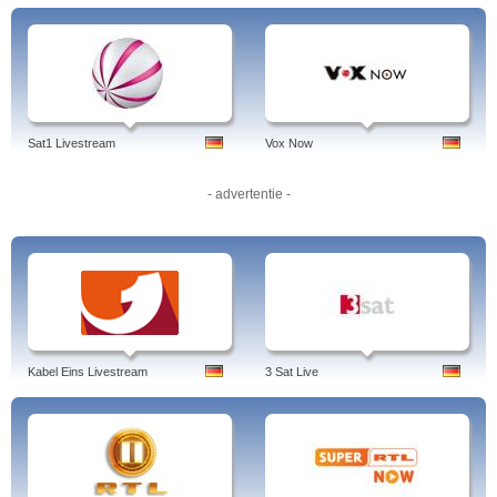
Tags: prosieben maxx, one piece, live stream, live, anime, programm, naruto,
hd, now, empfangen, nfl
Sat1 Livestream
Vox Now
- advertentie -
Kabel Eins Livestream
3 Sat Live