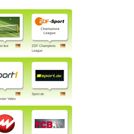
n live
ZDF Champions
League
Sport.de
nter Video