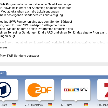
WR Programm kann per Kabel oder Satellit empfangen
n, sowie im Internet per Streaming angesehen werden.
r Mediathek stehen auch die Lokalsendungen
halb des eigenen Sendebereichs zur Verfügung.
heutige SWR Fernsehen ging aus dem Sender Südwest
vor, den SDR und SWF seit April 1969 gemeinsam
eben. Wie die anderen dritten Programme produziert das
inen Teil seiner Sendungen für die ARD und einen Teil für das eigene Programm
ngen zeigt.
 swr3, swr, mediathek, swr1, swr4, swr2, verkehr, landesschau, swr3 verkehr, live, 
 meer
SWR Fernsehen sendet zu 70% ein gemeinsames Programm für beide Bundeslän
ls regional aus Stuttgart für Baden-Württemberg und aus Mainz für Rheinland-Pfalz
Play SWR Sendung verpasst
alle Sendungen in ganz Deutschland abrufbar.
beliebtesten Sendungen des SWR:
Landesschau für Baden-Württemberg bzw. Rheinland-Pfalz, die Nachrichtensend
een
DASDING.tv, die Fernsehsendung zur beliebten Hörfunkreihe DAS DING im SWR f
allem mit Persiflagen von bekannten Serien und Filmen wie "Die Twilight VerSAGA
Sport im Dritten (BaWü) / Flutlicht (RP)
Die Fallers - eine Schwarzwaldfamilie, Soap um eine Familie aus dem Schwarzw
Ich trage einen großen Namen, Ratesendung
Menschen der Woche, Talkshow mit Frank Elstner
Nachtcafé, Talkshow mit Wieland Backes
Eisenbahn-Romantik, die große Doku-Serie zu den schönsten Eisenbahnstrecke
Zur Karnevalszeit überträgt der SWR die großen Sitzungen aus Mainz wie den Kla
 Erste
ZDF Mediathek
RTL Now
ProSieb
singt und lacht" und den Rosenmontagszug.