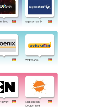
on Song
tagesschau 24
Wetter.com
 Network
Nickelodeon
Deutschland