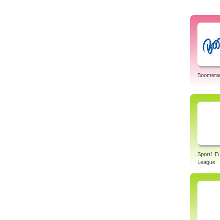
Boomera
Sport1 E
League