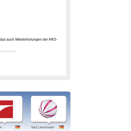
, das auch Wiederholungen der ARD-
nachrichten
der aus Baden-Baden, während 30%
 gesendet wird. Per Internet Streaming
ungen für das jeweilige Bundesland
ür Kinder und Jugendliche, die vor
" und "Verrückt nach Liebe" aufwartet.
ald
n in Europa
ssiker "Mainz bleibt Mainz wie es
en
Sat1 Livestream