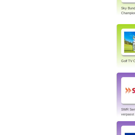
Sky Bund
Champio
Golf TV O
SWR Sen
verpasst