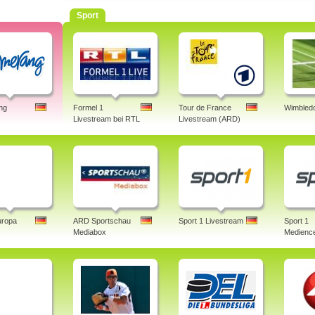
Sport
ng
Formel 1
Tour de France
Wimbledo
Livestream bei RTL
Livestream (ARD)
uropa
ARD Sportschau
Sport 1 Livestream
Sport 1
Mediabox
Medience