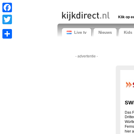
Facebook
Klik op e
Twitter
Live tv
Nieuws
Kids
Share
- advertentie -
SWR
Das F
Dritt
Württ
Ferns
hier 