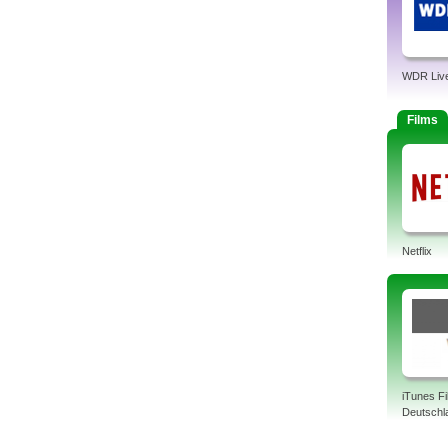
WDR Liv
Films
Netflix
iTunes F
Deutschl