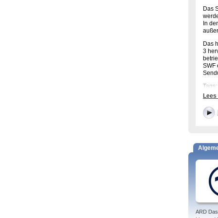
Das S
werde
In de
außer
Das 
3 her
betri
SWF e
Sendu
Tags:
Lees
Das 
jewei
sind 
Die 
Algem
ARD Das