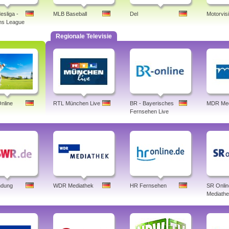
esliga -
MLB Baseball
Del
Motorvis
ns League
Regionale Televisie
nline
RTL München Live
BR - Bayerisches
MDR Med
Fernsehen Live
dung
WDR Mediathek
HR Fernsehen
SR Onlin
Mediath