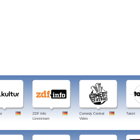
ur
ZDF Info
Comedy Central
Tatort
Livestream
Video