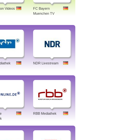
ion Videos
FC Bayern
Muenchen TV
iathek
NDR Livestream
e
RBB Mediathek
ek