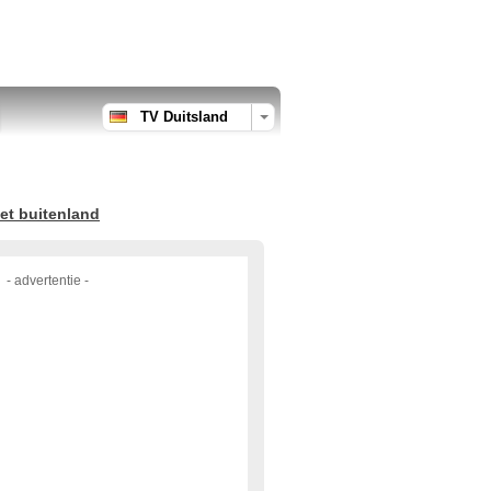
TV Duitsland
et buitenland
- advertentie -