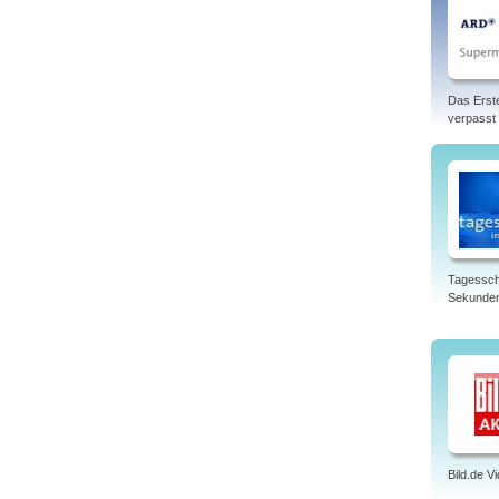
Das Erst
verpasst
Tagessch
Sekunde
Bild.de V