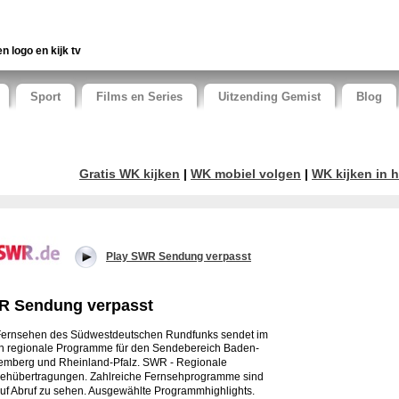
en logo en kijk tv
Sport
Films en Series
Uitzending Gemist
Blog
Gratis WK kijken
|
WK mobiel volgen
|
WK kijken in h
Play SWR Sendung verpasst
 Sendung verpasst
ernsehen des Südwestdeutschen Rundfunks sendet im
en regionale Programme für den Sendebereich Baden-
emberg und Rheinland-Pfalz.
SWR - Regionale
ehübertragungen. Zahlreiche Fernsehprogramme sind
auf Abruf zu sehen. Ausgewählte Programmhighlights.