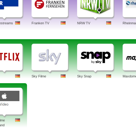
estreams
Franken TV
NRW TV
Rheinma
Sky Filme
Sky Snap
Maxdom
ilme
and