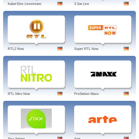
Kabel Eins Livestream
3 Sat Live
RTL2 Now
Super RTL Now
RTL Nitro Now
ProSieben Maxx
Sixx Serien
Arte