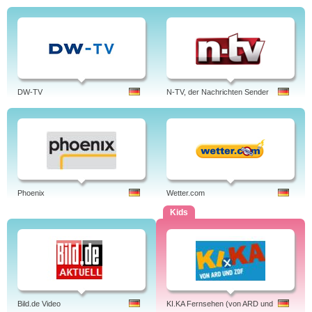
DW-TV
N-TV, der Nachrichten Sender
Phoenix
Wetter.com
Kids
Bild.de Video
KI.KA Fernsehen (von ARD und