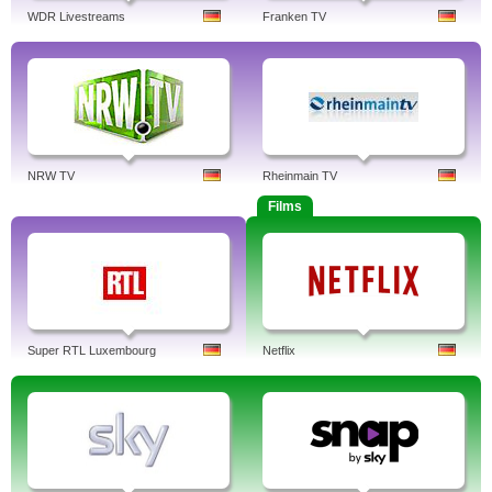
WDR Livestreams
Franken TV
NRW TV
Rheinmain TV
Films
Super RTL Luxembourg
Netflix