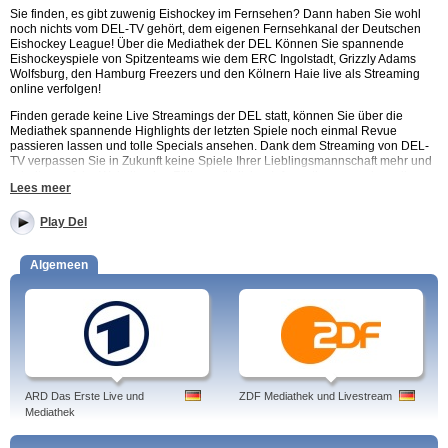
Sie finden, es gibt zuwenig Eishockey im Fernsehen? Dann haben Sie wohl
noch nichts vom DEL-TV gehört, dem eigenen Fernsehkanal der Deutschen
Eishockey League! Über die Mediathek der DEL Können Sie spannende
Eishockeyspiele von Spitzenteams wie dem ERC Ingolstadt, Grizzly Adams
Wolfsburg, den Hamburg Freezers und den Kölnern Haie live als Streaming
online verfolgen!
Finden gerade keine Live Streamings der DEL statt, können Sie über die
Mediathek spannende Highlights der letzten Spiele noch einmal Revue
passieren lassen und tolle Specials ansehen. Dank dem Streaming von DEL-
TV verpassen Sie in Zukunft keine Spiele Ihrer Lieblingsmannschaft mehr und
erhalten auf der Website eine Fülle zusätzlicher Informationen rund um die
Lees meer
deutschen Clubs und ihre Spieler.
Live Spiele, Zusammenfassungen und Interviews auf Del ansehen. Del TV:
Play Del
Eisbären Berlin, ERC Ingolstadt, Kölner Haie, EC Kassel Huskies, Straubing
Tigers, Iserlohn Roosters, Fußball, Hockey
Algemeen
Tags: dell, del, deliveroo, delonghi, delta, del2, delta radio, delmenhorst,
delorean, deloitte
ARD Das Erste Live und
ZDF Mediathek und Livestream
Mediathek