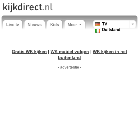
TV
Live tv
Nieuws
Kids
Meer
Duitsland
Gratis WK kijken
|
WK mobiel volgen
|
WK kijken in het
buitenland
- advertentie -