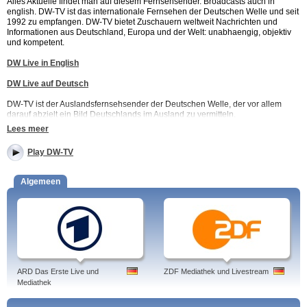
Alles Aktuelle findet man auf diesem Fernsehsender. Broadcasts auch in
english. DW-TV ist das internationale Fernsehen der Deutschen Welle und seit
1992 zu empfangen. DW-TV bietet Zuschauern weltweit Nachrichten und
Informationen aus Deutschland, Europa und der Welt: unabhaengig, objektiv
und kompetent.
DW Live in English
DW Live auf Deutsch
DW-TV ist der Auslandsfernsehsender der Deutschen Welle, der vor allem
darauf abzielt ein Bild Deutschlands im Ausland zu vermitteln.
Lees meer
Neben einer Vielzahl selbstproduzierter Dokus übernimmt DW auch
Programme von ARD und ZDF, darunter die Nachrichten und beliebte
Play DW-TV
Talkshows wie Menschen bei Maischberger, Marcus Lanz und Günther Jauch.
Tags: dw-tv, live, in deutschland empfangen, عربية مباشر, programm, arabic,
Algemeen
euromaxx, online, english, asia, dw tv
Die beliebtesten Programme von DW:
• Deutschland heute - Das Deutschlandmagazin: Kurze Reportagen die den
deutschen Alltag in all seinen Facetten beleuchten
• Europa Aktuell - das Magazin aus Brüssel: Tägliches Magazin, das
europäische aktuelle Themen beleuchtet
• Made in Germany - Das Wirtschaftsmagazin, das den Wirtschaftsstandort
ARD Das Erste Live und
ZDF Mediathek und Livestream
Deutschland im Ausland erklären und fördern soll
Mediathek
• In Focus - Englischsprachiges Magazin mit Reportagen aus Wirtschaft, Kultur,
Umwelt und Wissenschaft