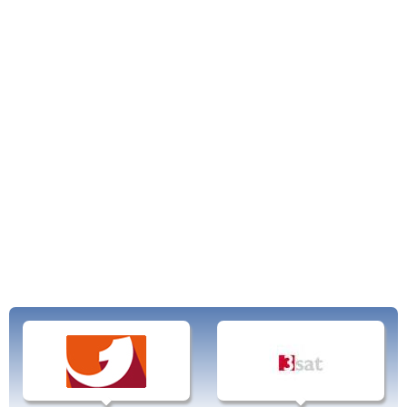
Die Geschichte von DW-TV
Die Deutsche Welle ist der Auslandsrundfunksender der weltweit in
verschiedenen Sprachen sendet. Sie dient dabei weniger als
Informationsquelle für im Ausland lebende Deutsche sondern als
Informationssender, der ausländischen Nationen ein positives Bild von
Deutschland vermitteln und den Informationsaustausch der Kulturen fördern
soll. Der 1992 gegründete TV-Sender DW-TV zeigt daher einen großen Teil
seines Programmes auf Englisch sowie in Lateinamerika auf Spanisch.
Die Deutsche Welle begann 1953 mit der Ausstrahlung von Radiosendungen
auf Kurzwelle und erweiterte das Programm stetig um weitere Fremdsprachen
von Kisuaheli bis Dari. 1992 folgte die Inbetriebnahme des Fernsehsenders
DW-TV, der weltweit per Satellit zu empfangen ist.
Das Radioprogramm der Deutschen Welle wurde in den letzten Jahren
sukzessive immer weiter zurückgefahren, da sich das Medienverhalten der
Menschen weltweit geändert hat. Stattdessen wurde der Fernsehsender DW
gestärkt (das TV im Titel fiel weg) und auf eine verbesserte Präsenz im Internet
gesetzt. So lassen sich alle Fernsehprogramme von DW auch per Streaming
empfangen.
Neben einer Vielzahl selbstproduzierter Dokus übernimmt DW auch
Programme von ARD und ZDF, darunter die Nachrichten und beliebte
Talkshows wie Menschen bei Maischberger, Marcus Lanz und Günther Jauch.