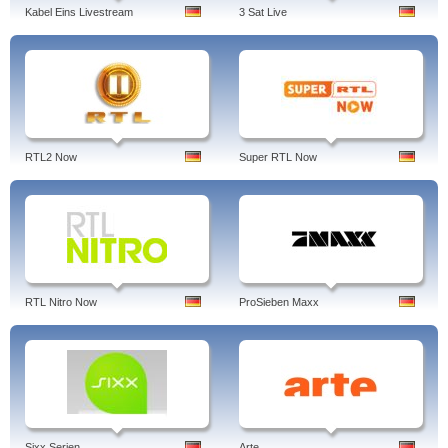
Author: Jens Borghardt
Kabel Eins Livestream
3 Sat Live
Linked-in
RTL2 Now
Super RTL Now
RTL Nitro Now
ProSieben Maxx
Sixx Serien
Arte