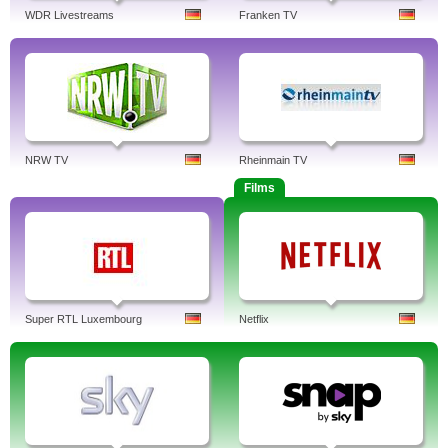
WDR Livestreams
Franken TV
NRW TV
Rheinmain TV
Films
Super RTL Luxembourg
Netflix