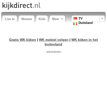
TV
Live tv
Nieuws
Kids
Meer
Duitsland
Gratis WK kijken
|
WK mobiel volgen
|
WK kijken in het
buitenland
- advertentie -