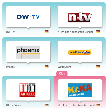
DW-TV
N-TV, der Nachrichten Sender
Phoenix
Wetter.com
Kids
Bild.de Video
KI.KA Fernsehen (von ARD und