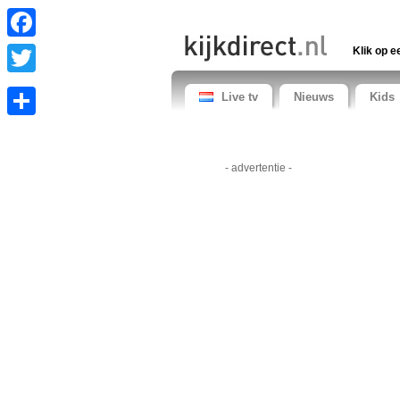
Facebook
Klik op e
Twitter
Live tv
Nieuws
Kids
Share
- advertentie -