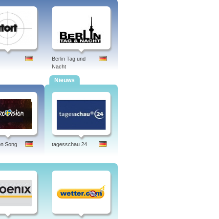
allettaufführungen bis zu
eist, sondern auch in die Netze
7 ist dagegen nur im deutschen und
, arte 7, arterie, tv
Berlin Tag und
Nacht
Nieuws
on Song
tagesschau 24