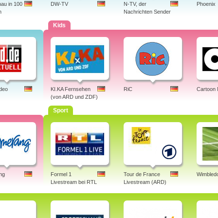
au in 100
DW-TV
N-TV, der
Phoenix
n
Nachrichten Sender
Kids
ideo
KI.KA Fernsehen
RiC
Cartoon
(von ARD und ZDF)
Sport
ng
Formel 1
Tour de France
Wimbledo
Livestream bei RTL
Livestream (ARD)