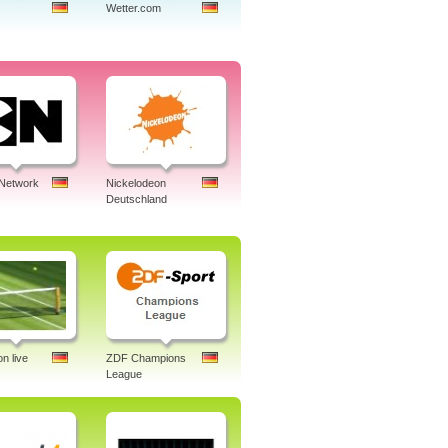
Wetter.com
 Network
Nickelodeon
Deutschland
n live
ZDF Champions
League