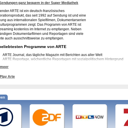
 Sendungen ganz bequem in der Super Mediathek
ender ARTE ist ein deutsch-französisches
rationsprodukt, das seit 1992 auf Sendung ist und eine
ung aus internationalen Spielfilmen, Dokumentarserien
ulturprogrammen zeigt.
Das Programm von ARTE ist
treaming kostenlos im Internet zu empfangen. Neben
tändigen Dokumentarfilmen und Reportagen sind viele
hte auch ausschnittsweise zu empfangen.
beliebtesten Programme von ARTE
ARTE Journal, das tägliche Magazin mit Berichten aus aller Welt
ARTE Reportage, wöchentliche Reportagen mit sozialpolitischem Hintergrund
Kurzschluss, die beliebte wöchentliche Reihe in der Kurzfilme vorgestellt werden
 meer
Yourope, ein neues interaktives Format, bei dem das Publikum in selbstgedrehte
Themen nehmen und im Internet weiter diskutieren kann
Karambolage, wöchentliches Kulturmagazin
Play Arte
X:enius, wöchentliches Wissenschaftsmagazin
Tracks, wöchentliches Musikmagazin, das den Schwerpunkt auf unterschiedlichste 
Übertragungen von kulturellen Veranstaltungen aus aller Welt
Internationale Spielfilme und Miniserien, die teilweise von ARTE mitproduziert w
een
ARTE zu sehen sind, ehe sie in der ARD oder ZDF gezeigt werden
ere erfolgreiche Formate von ARTE:
udors, Borgen, Chic, Die Kennedys, Breaking Bad
ere Programme von ARTE: