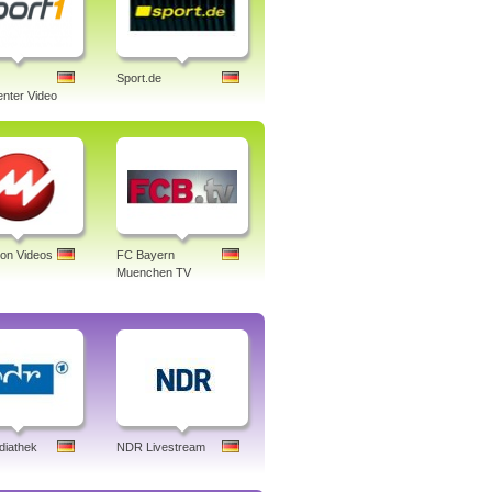
Sport.de
nter Video
ion Videos
FC Bayern
Muenchen TV
iathek
NDR Livestream