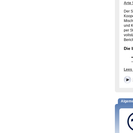
Arte
Der S
Koope
Misch
und K
per S
volls
Beric
Die 
Lees
Algem
Früh
Die T
Weit