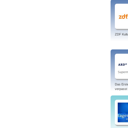
Belie
Rockk
zahlr
franz
Tags: 
ZDF Kult
Das Erst
verpasst