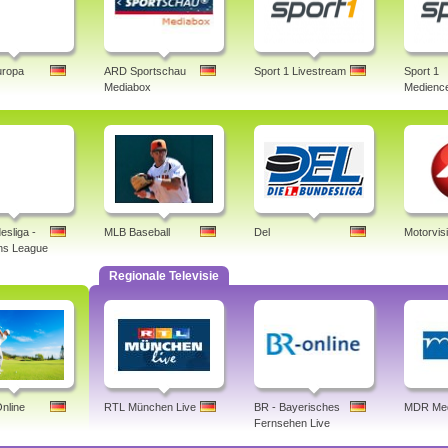
uropa
ARD Sportschau
Sport 1 Livestream
Sport 1
Mediabox
Medience
esliga -
MLB Baseball
Del
Motorvis
ns League
Regionale Televisie
nline
RTL München Live
BR - Bayerisches
MDR Med
Fernsehen Live