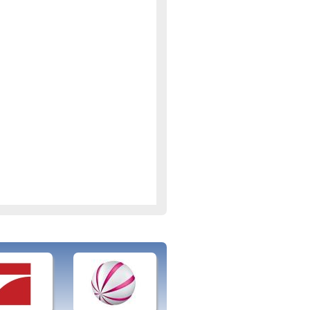
n Videobotschaften Stellung zu den
Musikstile aus aller Welt legt
urden und in Erstausstrahlung auf