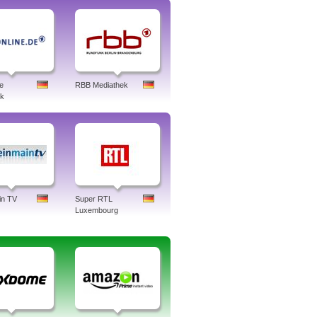
e
RBB Mediathek
ek
in TV
Super RTL
Luxembourg