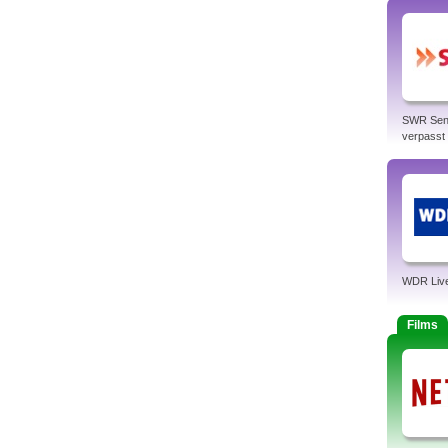
SWR Sen
verpasst
WDR Liv
Films