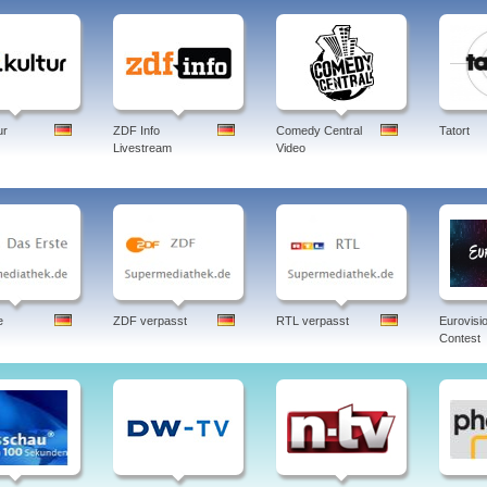
bt sind auf ARTE auch Übertragungen kultureller Veranstaltungen von klassischen B
onzerten. ARTE wird nicht nur in das deutsche und französische Kabelnetz eingesp
eicher weiterer europäischer Länder, sowie in Asien. Das Streaming Portal ARTE+
ösischen Raum zugänglich.
arte, programm, artemis, live, arteriosklerose, arterielle hypertonie, artemide, artefakt
ur
ZDF Info
Comedy Central
Tatort
Livestream
Video
e
ZDF verpasst
RTL verpasst
Eurovisi
Contest