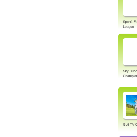
Sport1 E
League
Sky Bund
Champio
Golf TV O