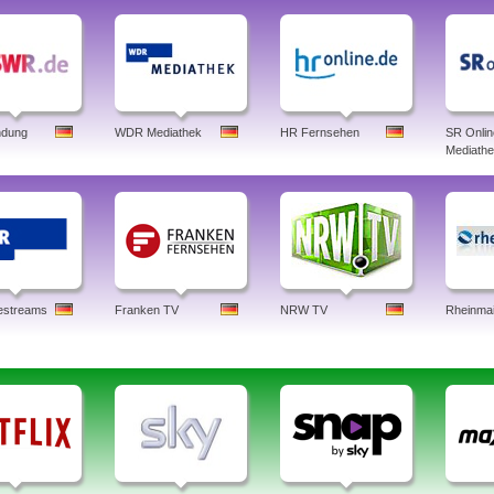
dung
WDR Mediathek
HR Fernsehen
SR Onlin
Mediath
estreams
Franken TV
NRW TV
Rheinma