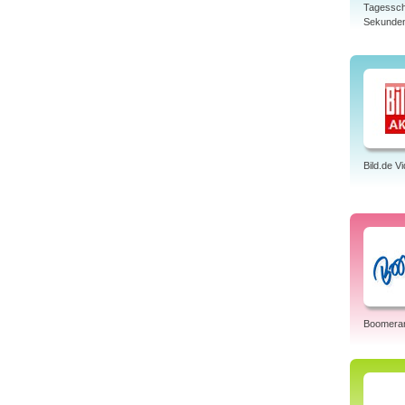
Tagessch
Sekunde
Bild.de V
Boomera