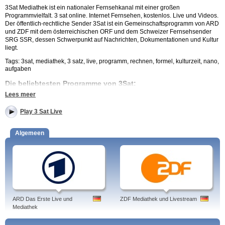
3Sat Mediathek ist ein nationaler Fernsehkanal mit einer großen
Programmvielfalt. 3 sat online. Internet Fernsehen, kostenlos. Live und Videos.
Der öffentlich-rechtliche Sender 3Sat ist ein Gemeinschaftsprogramm von ARD
und ZDF mit dem österreichischen ORF und dem Schweizer Fernsehsender
SRG SSR, dessen Schwerpunkt auf Nachrichten, Dokumentationen und Kultur
liegt.
Tags: 3sat, mediathek, 3 satz, live, programm, rechnen, formel, kulturzeit, nano,
aufgaben
Die beliebtesten Programme von 3Sat:
Lees meer
Kulturzeit, ein täglich ausgestrahltes Magazin, das aktuelle kulturelle
und politische Themen in Deutschland, Österreich und der Schweiz
Play 3 Sat Live
behandelt.
Schätze der Welt, ein viertelstündiges Magazin, das dreimal
wöchentlich UNESCO-Weltkulturerbestätten vorstellt, sowie 45-
Algemeen
minütige Specials zu kulturellen und historischen Themen
nano, das täglich ausgestrahlte Wissenschaftsmagazin, das Themen
aus Wissenschaft und Technik so aufbereitet, das sie auch von der
breiten Masse verstanden werden.
3Sat überträgt häufig kulturelle Veranstaltungen aus allen drei Ländern,
darunter Konzerte, Theater- und Ballettaufführungen, den deutschen
Kleinkunstpreis, den Prix Pantheon (einen Kabarett-Wettbewerb) u.v.m.
3Sat überträgt parallel zu ARD und ZDF die jeweiligen
Hauptnachrichtensendungen Tagesschau (um 20.00 Uhr) und heute
ARD Das Erste Live und
ZDF Mediathek und Livestream
(um 19.00 Uhr), sowie das österreichische Nachrichtenmagazin Zeit im
Mediathek
Bild (um 22.00 Uhr) und zeitversetzt das Schweizer Magazin "10vor10"
(um 0:00 Uhr).