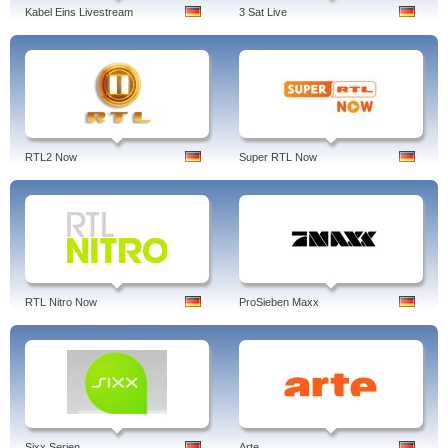
Kabel Eins Livestream
3 Sat Live
Author: Jens Borghardt
Linked-in
RTL2 Now
Super RTL Now
RTL Nitro Now
ProSieben Maxx
Sixx Serien
Arte