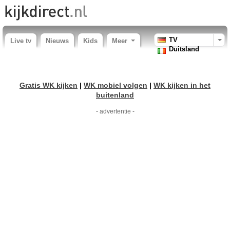
TV
Live tv
Nieuws
Kids
Meer
Duitsland
Gratis WK kijken
|
WK mobiel volgen
|
WK kijken in het
buitenland
- advertentie -