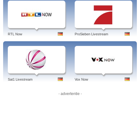
Frühere erfolgreiche Formate von 3Sat:
Foyer - das Theatermagazin, 3Satbörse, Bilder aus Deutschland/Österreich/der
Schweiz, Neues… die Computershow, vivo - das Servicemagazin
Weitere Programme von 3Sat:
RTL Now
ProSieben Livestream
3Sat zeigt häufig Magazine, die von den jeweiligen Landessendern
übernommen werden und per Fernseher oder Streaming im Internet
auch in den Nachbarländern gesehen werden können, z.B. die
Schweizer "Rundschau" und das Magazin "Schweizweit" oder die
österreichische Talkshow "Club 2" des ORF.
Scobel, das neue Wissenschaftsmagazin
Makro, ein Magazin, das politische und gesellschaftliche Themen aus
aller Welt aufgreift und diskutiert
Aktuelle Ratgebersendung wie Kinotipps, Buchzeit und Museumscheck
mit der Vorstellung neuer Filme, Bücher und Ausstellungen
Sat1 Livestream
Vox Now
Vielfach zeigt 3Sat auch Themenschwerpunkte über mehrere Tage
oder ein Wochenende verteilt, die sich z.B. dem Schaffen bestimmter
Regisseure, Autoren oder Komponisten widmen, sowie 24-Stunden
- advertentie -
Thementage.
Und... auslandsjournal extra, Aus anderer Sicht, Hessenreporter, hitec,
Fremde Kinder, Kabarett / Comedy, Bauerfeind, Mädchengeschichten, 3
Sat Live makro, Berg und Geist, Close up, Film, Gabriel Palacios, Adolf
Muschg : der Schriftsteller im Walliser Binntal, Alex Capus - Schrifsteller
Alex Capus in Olten, Elizabeth Teissier - Die Star-Astrologin in Genf ,
Berg und Geist - Hansjörg Schneider , Steff la Cheffe , Chantal Michel -
In einer Welt gelebter Träume, Daniel Hope, Rolf Pfeifer - Mit dem
Robotik-Papst auf dem Üetliberg bei Zürich… 100% Urlaub,