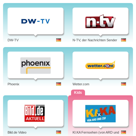
DW-TV
N-TV, der Nachrichten Sender
Phoenix
Wetter.com
Kids
Bild.de Video
KI.KA Fernsehen (von ARD und