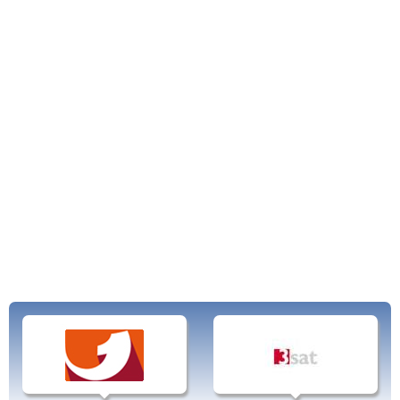
Alpenpanorama, ZDF, FOYER, Kennwort Kino, Kulturzeit, Fremde
Kinder, Hart aber Fair, vivo, Seitenblicke, Scobel, Reisewege, 3 Sat
Live.
Zum 25.Geburtstag von 3Sat im Jahr 2009 betonten die Intendanten der
beteiligten Sender die Wichtigkeit des Kultur- und Wissenschaftskanals mit
seinen hochwertigen Dokus und Magazinen.
Der größte Teil des 3Sat-Programmes kann heute auch per Streaming im
Internet angesehen werden.
Die Geschichte von 3Sat
Schon zu Beginn des Privatfernsehens im Jahr 1984 und der Ausstrahlung per
Kabel und Satellit beschlossen das ZDF, der ORF und das Schweizer
Fernsehen die Gründung eines gemeinsamen Fernsehsenders mit dem
Schwerpunkt Kultur. Der Name 3Sat setzt sich aus den drei beteiligten
Fernsehanstalten und den Übertragungsweg Satellit zusammen. Schon 1989
wurde 3Sat in über 7 Millionen Haushalten in Deutschland, Österreich und der
Schweiz gesehen.
Die ARD hatte zunächst einen eigenen Ableger unter dem Namen Eins Plus
gegründet, der jedoch Ende 1993 aufgegeben wurde. Stattdessen stieg auch
die ARD bei 3Sat ein. Die beiden deutschen Sender halten heute einen Anteil
von 65% an 3Sat, der ORF besitzt 25% und die SRG 10%.
Teilweise sind auf 3Sat Sendungen der jeweiligen Länder zu sehen, die so
auch in den Nachbarländern zugänglich gemacht werden, teilweise
eigenproduzierte Magazine, Dokumentationen und Kultursendungen.