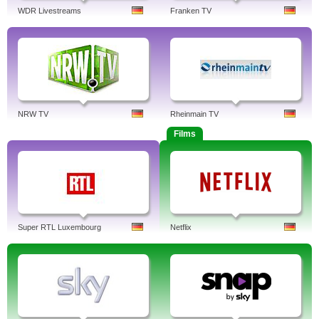
WDR Livestreams
Franken TV
NRW TV
Rheinmain TV
Films
Super RTL Luxembourg
Netflix