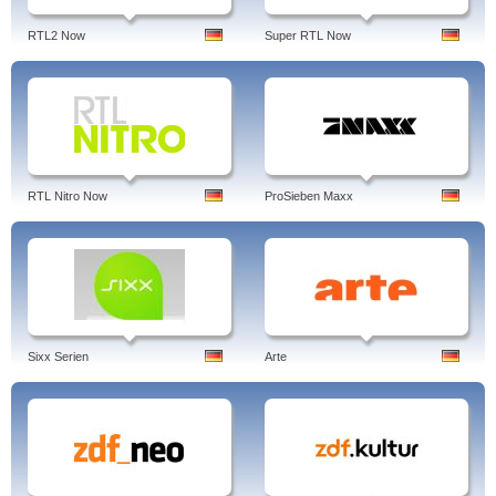
RTL2 Now
Super RTL Now
RTL Nitro Now
ProSieben Maxx
Sixx Serien
Arte