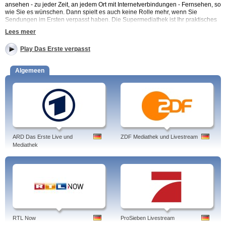
ansehen - zu jeder Zeit, an jedem Ort mit Internetverbindungen - Fernsehen, so
wie Sie es wünschen. Dann spielt es auch keine Rolle mehr, wenn Sie
Sendungen im Ersten verpasst haben. Die Supermediathek ist Ihr praktisches
Archiv für alle aktuellen Sendungen der ARD!
Lees meer
Play Das Erste verpasst
Das Erste (ARD) - Sendung verpasst? Supermediathek! Sehen Sie sich alle
verpassten - Das Erste - Fernsehsendungen online unter Supermediathek.de
an.
Algemeen
Programme: Tagesschau, Mankells Wallander, Fluch des Falken, Durch die
Wildnis, Tigerentenclub, Tiere bis unters Dach, Die Sendung mit der Maus,
Kopfball, Presseclub, Wochenspiegel, W wie Wissen, Gott und die Welt,
Sportschau, Bericht aus Berlin, Weltspiegel, Polizeiruf 110, Märchenfilm im
Ersten,
Tags: das erste verpasst, das erste verpasste, sendung rote rosen, filme,
sendung lindenstrasse, rote rosen, das erste, sendung verpasst sturm der,
ARD Das Erste Live und
ZDF Mediathek und Livestream
lindenstraße verpasst, sportschau verpasst
Mediathek
RTL Now
ProSieben Livestream