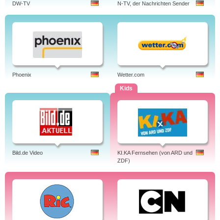
DW-TV
N-TV, der Nachrichten Sender
Phoenix
Wetter.com
Kids
Bild.de Video
KI.KA Fernsehen (von ARD und
ZDF)