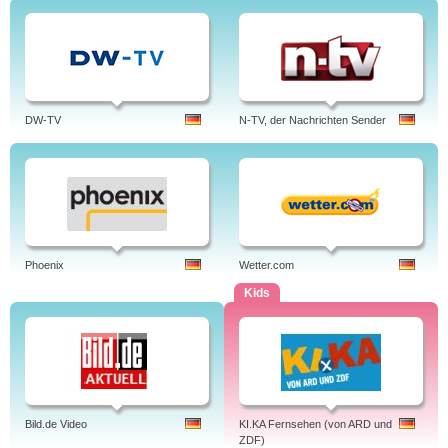
DW-TV
N-TV, der Nachrichten Sender
Phoenix
Wetter.com
Kids
Bild.de Video
KI.KA Fernsehen (von ARD und
ZDF)