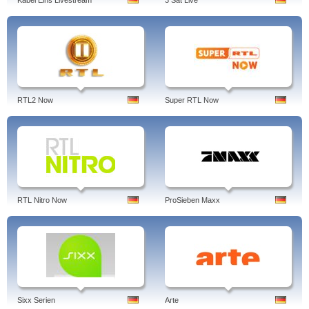
Kabel Eins Livestream
3 Sat Live
RTL2 Now
Super RTL Now
RTL Nitro Now
ProSieben Maxx
Sixx Serien
Arte