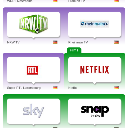
WDR Livestreams
Franken TV
NRW TV
Rheinmain TV
Films
Super RTL Luxembourg
Netflix