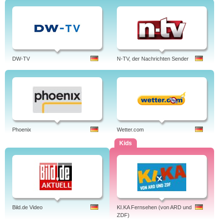
DW-TV
N-TV, der Nachrichten Sender
Phoenix
Wetter.com
Kids
Bild.de Video
KI.KA Fernsehen (von ARD und
ZDF)