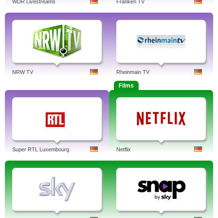
WDR Livestreams
Franken TV
NRW TV
Rheinmain TV
Films
Super RTL Luxembourg
Netflix