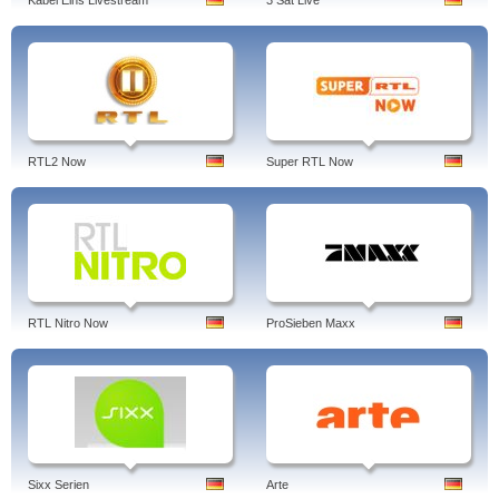
Kabel Eins Livestream
3 Sat Live
RTL2 Now
Super RTL Now
RTL Nitro Now
ProSieben Maxx
Sixx Serien
Arte