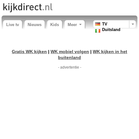
TV
Live tv
Nieuws
Kids
Meer
Duitsland
Gratis WK kijken
|
WK mobiel volgen
|
WK kijken in het
buitenland
- advertentie -