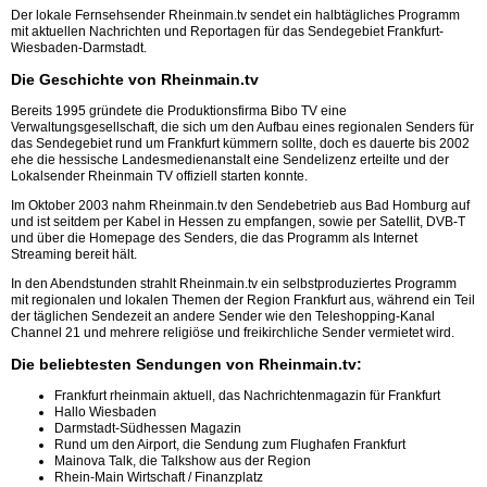
Der lokale Fernsehsender Rheinmain.tv sendet ein halbtägliches Programm
mit aktuellen Nachrichten und Reportagen für das Sendegebiet Frankfurt-
Wiesbaden-Darmstadt.
Die Geschichte von Rheinmain.tv
Bereits 1995 gründete die Produktionsfirma Bibo TV eine
Verwaltungsgesellschaft, die sich um den Aufbau eines regionalen Senders für
das Sendegebiet rund um Frankfurt kümmern sollte, doch es dauerte bis 2002
ehe die hessische Landesmedienanstalt eine Sendelizenz erteilte und der
Lokalsender Rheinmain TV offiziell starten konnte.
Im Oktober 2003 nahm Rheinmain.tv den Sendebetrieb aus Bad Homburg auf
und ist seitdem per Kabel in Hessen zu empfangen, sowie per Satellit, DVB-T
und über die Homepage des Senders, die das Programm als Internet
Streaming bereit hält.
In den Abendstunden strahlt Rheinmain.tv ein selbstproduziertes Programm
mit regionalen und lokalen Themen der Region Frankfurt aus, während ein Teil
der täglichen Sendezeit an andere Sender wie den Teleshopping-Kanal
Channel 21 und mehrere religiöse und freikirchliche Sender vermietet wird.
Die beliebtesten Sendungen von Rheinmain.tv:
Frankfurt rheinmain aktuell, das Nachrichtenmagazin für Frankfurt
Hallo Wiesbaden
Darmstadt-Südhessen Magazin
Rund um den Airport, die Sendung zum Flughafen Frankfurt
Mainova Talk, die Talkshow aus der Region
Rhein-Main Wirtschaft / Finanzplatz