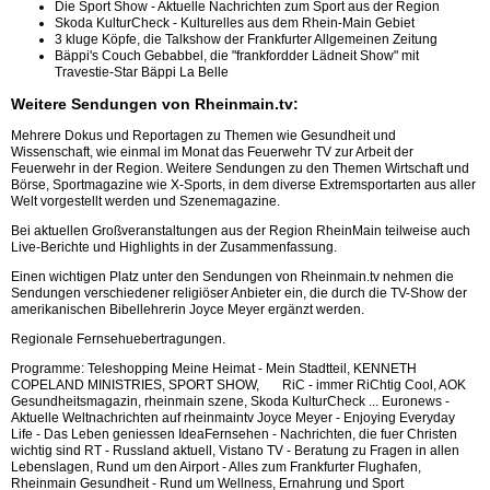
Die Sport Show - Aktuelle Nachrichten zum Sport aus der Region
Skoda KulturCheck - Kulturelles aus dem Rhein-Main Gebiet
3 kluge Köpfe, die Talkshow der Frankfurter Allgemeinen Zeitung
Bäppi's Couch Gebabbel, die "frankfordder Lädneit Show" mit
Travestie-Star Bäppi La Belle
Weitere Sendungen von Rheinmain.tv:
Mehrere Dokus und Reportagen zu Themen wie Gesundheit und
Wissenschaft, wie einmal im Monat das Feuerwehr TV zur Arbeit der
Feuerwehr in der Region. Weitere Sendungen zu den Themen Wirtschaft und
Börse, Sportmagazine wie X-Sports, in dem diverse Extremsportarten aus aller
Welt vorgestellt werden und Szenemagazine.
Bei aktuellen Großveranstaltungen aus der Region RheinMain teilweise auch
Live-Berichte und Highlights in der Zusammenfassung.
Einen wichtigen Platz unter den Sendungen von Rheinmain.tv nehmen die
Sendungen verschiedener religiöser Anbieter ein, die durch die TV-Show der
amerikanischen Bibellehrerin Joyce Meyer ergänzt werden.
Regionale Fernsehuebertragungen.
Programme: Teleshopping Meine Heimat - Mein Stadtteil, KENNETH
COPELAND MINISTRIES, SPORT SHOW, RiC - immer RiChtig Cool, AOK
Gesundheitsmagazin, rheinmain szene, Skoda KulturCheck ... Euronews -
Aktuelle Weltnachrichten auf rheinmaintv Joyce Meyer - Enjoying Everyday
Life - Das Leben geniessen IdeaFernsehen - Nachrichten, die fuer Christen
wichtig sind RT - Russland aktuell, Vistano TV - Beratung zu Fragen in allen
Lebenslagen, Rund um den Airport - Alles zum Frankfurter Flughafen,
Rheinmain Gesundheit - Rund um Wellness, Ernahrung und Sport