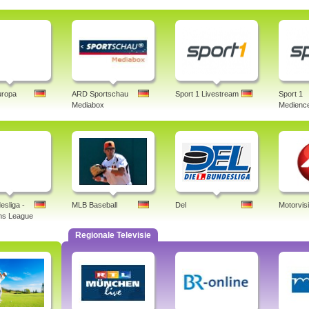
uropa
ARD Sportschau
Sport 1 Livestream
Sport 1
Mediabox
Medience
esliga -
MLB Baseball
Del
Motorvis
ns League
Regionale Televisie