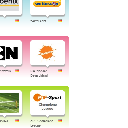
Wetter.com
 Network
Nickelodeon
Deutschland
n live
ZDF Champions
League