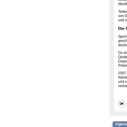
World
Teilw
von S
und v
Die 
Sport
gesch
deuts
Da si
Quote
Doppe
Poker
2007 
Name 
und v
verba
Algem