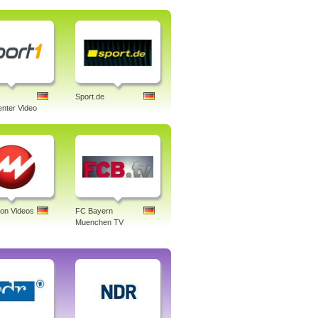
Sport.de
nter Video
ion Videos
FC Bayern
Muenchen TV