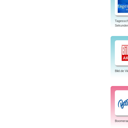
Tagessch
Sekunde
Bild.de V
Boomera