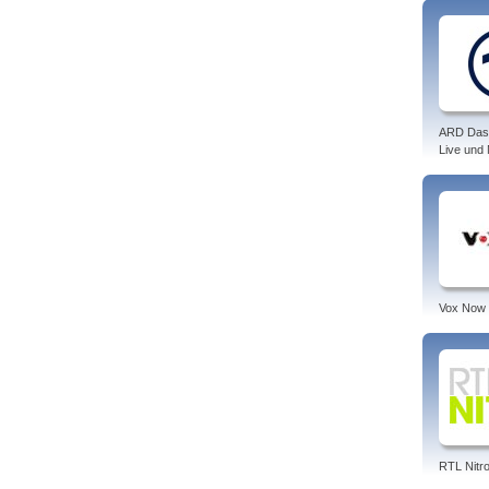
ARD Das
Live und
Vox Now
RTL Nitr