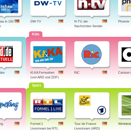
au in 100
DW-TV
N-TV, der
Phoenix
n
Nachrichten Sender
Kids
ideo
KI.KA Fernsehen
RiC
Cartoon
(von ARD und ZDF)
Sport
ng
Formel 1
Tour de France
Wimbledo
Livestream bei RTL
Livestream (ARD)