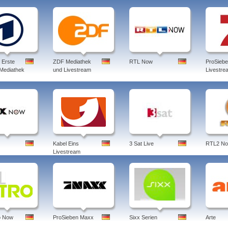
 Erste
ZDF Mediathek
RTL Now
ProSieb
 Mediathek
und Livestream
Livestre
Kabel Eins
3 Sat Live
RTL2 N
Livestream
o Now
ProSieben Maxx
Sixx Serien
Arte