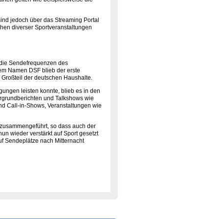
sind jedoch über das Streaming Portal
ehen diverser Sportveranstaltungen
 die Sendefrequenzen des
 dem Namen DSF blieb der erste
 Großteil der deutschen Haushalte.
ungen leisten konnte, blieb es in den
ergrundberichten und Talkshows wie
d Call-in-Shows, Veranstaltungen wie
e zusammengeführt, so dass auch der
n wieder verstärkt auf Sport gesetzt
f Sendeplätze nach Mitternacht