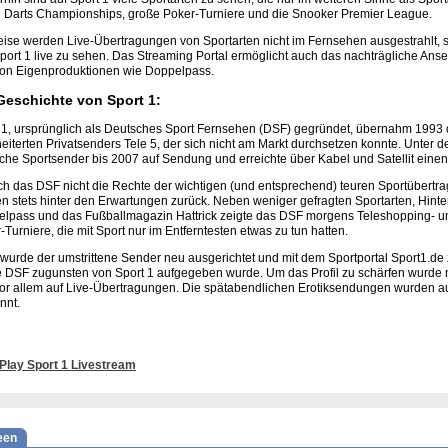
 Darts Championships, große Poker-Turniere und die Snooker Premier League.
eise werden Live-Übertragungen von Sportarten nicht im Fernsehen ausgestrahlt, 
port 1 live zu sehen. Das Streaming Portal ermöglicht auch das nachträgliche Ans
on Eigenproduktionen wie Doppelpass.
Geschichte von Sport 1:
 1, ursprünglich als Deutsches Sport Fernsehen (DSF) gegründet, übernahm 1993
eiterten Privatsenders Tele 5, der sich nicht am Markt durchsetzen konnte. Unter
che Sportsender bis 2007 auf Sendung und erreichte über Kabel und Satellit einen
ch das DSF nicht die Rechte der wichtigen (und entsprechend) teuren Sportübertrag
n stets hinter den Erwartungen zurück. Neben weniger gefragten Sportarten, Hint
lpass und das Fußballmagazin Hattrick zeigte das DSF morgens Teleshopping- un
-Turniere, die mit Sport nur im Entferntesten etwas zu tun hatten.
wurde der umstrittene Sender neu ausgerichtet und mit dem Sportportal Sport1.d
DSF zugunsten von Sport 1 aufgegeben wurde. Um das Profil zu schärfen wurde nu
or allem auf Live-Übertragungen. Die spätabendlichen Erotiksendungen wurden au
nnt.
Play Sport 1 Livestream
een