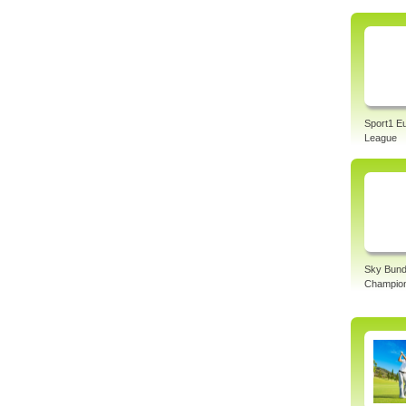
Sport1 E
League
Sky Bund
Champio