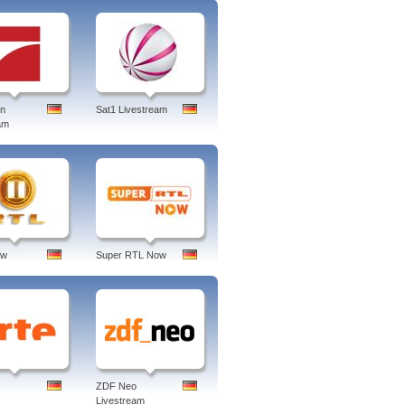
en
Sat1 Livestream
am
ow
Super RTL Now
ZDF Neo
Livestream