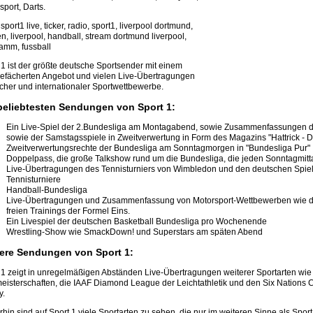
sport, Darts.
sport1 live, ticker, radio, sport1, liverpool dortmund,
n, liverpool, handball, stream dortmund liverpool,
amm, fussball
 1 ist der größte deutsche Sportsender mit einem
gefächerten Angebot und vielen Live-Übertragungen
cher und internationaler Sportwettbewerbe.
beliebtesten Sendungen von Sport 1:
Ein Live-Spiel der 2.Bundesliga am Montagabend, sowie Zusammenfassungen de
sowie der Samstagsspiele in Zweitverwertung in Form des Magazins "Hattrick - D
Zweitverwertungsrechte der Bundesliga am Sonntagmorgen in "Bundesliga Pur"
Doppelpass, die große Talkshow rund um die Bundesliga, die jeden Sonntagmittag
Live-Übertragungen des Tennisturniers von Wimbledon und den deutschen Spiel
Tennisturniere
Handball-Bundesliga
Live-Übertragungen und Zusammenfassung von Motorsport-Wettbewerben wie 
freien Trainings der Formel Eins.
Ein Livespiel der deutschen Basketball Bundesliga pro Wochenende
Wrestling-Show wie SmackDown! und Superstars am späten Abend
ere Sendungen von Sport 1:
 1 zeigt in unregelmäßigen Abständen Live-Übertragungen weiterer Sportarten wie
eisterschaften, die IAAF Diamond League der Leichtathletik und den Six Nations 
y.
rhin sind auf Sport 1 viele Sportarten zu sehen, die nur im weiteren Sinne als Spor