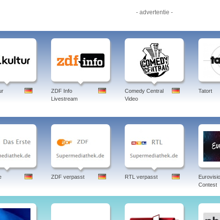
- advertentie -
ur
ZDF Info
Comedy Central
Tatort
Livestream
Video
e
ZDF verpasst
RTL verpasst
Eurovisi
Contest