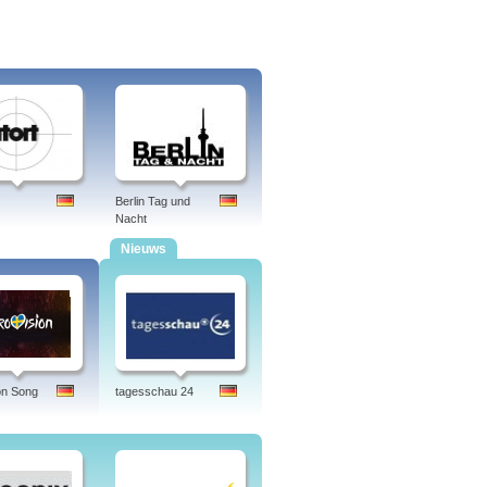
Berlin Tag und
Nacht
Nieuws
on Song
tagesschau 24