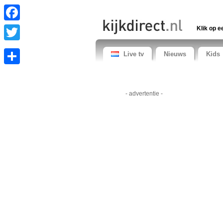
Facebook
Klik op e
Twitter
Live tv
Nieuws
Kids
Share
- advertentie -