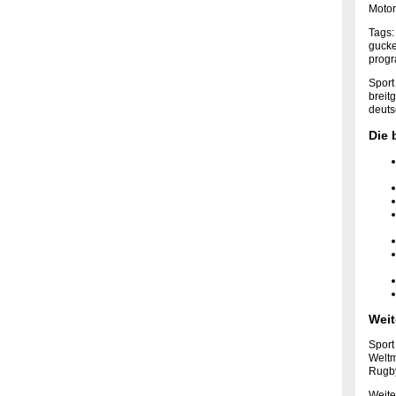
Motor
Tags: 
gucke
progr
Sport
breit
deuts
Die 
Weit
Sport
Weltm
Rugb
Weite