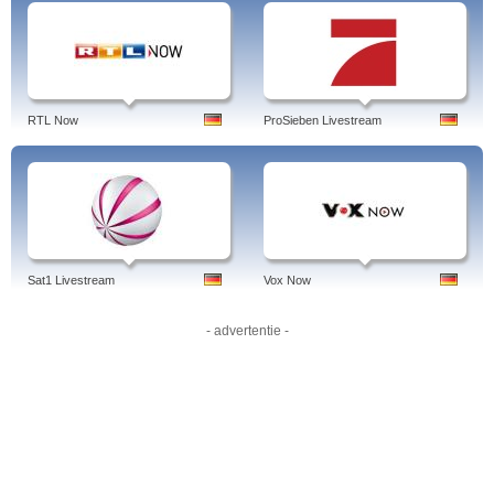
das zwischen 18.00 und 18.30 Uhr auf den Frequenzen von RTL und über
Kabel in der Region zu sehen ist, und den Jugendsender München 2.
Die beliebtesten Programme von München TV:
München Heute, die Lokalnachrichten aus München, die morgens
durch das Frühstücksfernsehen München am Morgen ergänzt werden.
Münchner Stadtrundgang
RTL Now
ProSieben Livestream
Szene München
Ortschaft der Woche - Vorstellung von Orten der Region rund um
München
Stadtgespräch - Magazin mit Jörg van Hooven
Zur Sache - Diskussionen mit tz-Verleger Dr. Dirk Ippen
SportArena - Sport aus München und der Region
Menschen in München - Dokuserie in der Einwohner von München
vorgstellt werden
Stammtisch, jetzt red'n mia - Lokale Themen
Sat1 Livestream
Vox Now
Weitere Sendungen von München TV:
Morgens werden Alpenpanoramen gesendet, die live von diversen
- advertentie -
Wetterstationen und Webcams übernommen werden.
Lifestyle-Magazine wie Beauty Spion, Erlebniswelt Shopping
Club der Köchinnen - Kochshow
110 - Das Polizeimagazin - Dokuserie über die Arbeit der Polizei
Wirtschaftstreff Bayern
3G - Gerhardt gibt Gas - das Automagazin des Senders
Lejeune - Talkshow mit Dr phil. h.c. Erich Lejeune