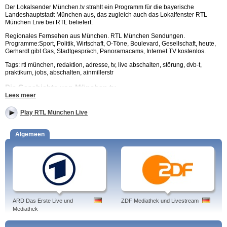
Der Lokalsender München.tv strahlt ein Programm für die bayerische
Landeshauptstadt München aus, das zugleich auch das Lokalfenster RTL
München Live bei RTL beliefert.
Regionales Fernsehen aus München. RTL München Sendungen.
Programme:Sport, Politik, Wirtschaft, O-Töne, Boulevard, Gesellschaft, heute,
Gerhardt gibt Gas, Stadtgespräch, Panoramacams, Internet TV kostenlos.
Tags: rtl münchen, redaktion, adresse, tv, live abschalten, störung, dvb-t,
praktikum, jobs, abschalten, ainmillerstr
Die Geschichte von München.tv
Lees meer
Bereits im Jahr 1985 ging zum Start des deutschen Privatfernsehens der erste
Münchner Lokalsender TV Weiß-Blau auf Sendung, der als Vollprogramm in
Play RTL München Live
die Münchner Kabelnetze eingespeist wurde und als Programmfenster auf
Sat1 zu sehen war. Ab 1993 wurde das Programm um den terrestrischen
Sender 24 Stunden ergänzt und 2000 erfolgte der Zusammenschluss mit dem
Algemeen
bisherigen Konkurrenzsender M1 - Fernsehen für München, nachdem sich
dessen Besitzer, der Münchner Zeitungsverlag, aus dem Geschäft
zurückgezogen hatte.
Im Jahr 2005 musste der mittlerweile TV München genannte Sender Insolvenz
anmelden und zugleich den Entzug der Sendelizenz akzeptieren. Die
Frequenzen wurden von der neugegründeten München Live TV Fernsehen
GmbH & Co KG übernommen, die unter dem Titel München TV einen neuen
Lokalsender für die Region München in Betrieb nahm, der über Kabel, Satellit,
ARD Das Erste Live und
ZDF Mediathek und Livestream
DVB-Antenne und per Internet Streaming angesehen werden kann.
Mediathek
Zusätzlich produziert München TV das Fensterprogramm RTL München Live,