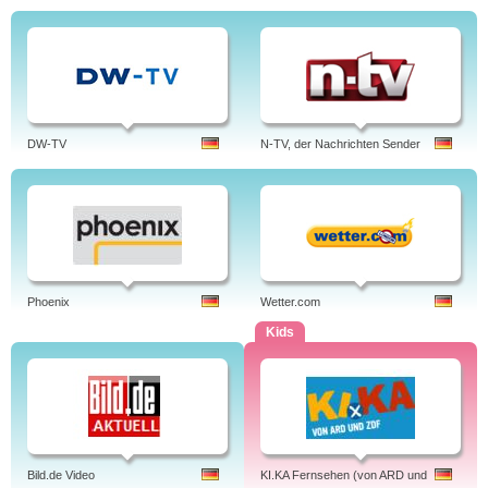
DW-TV
N-TV, der Nachrichten Sender
Phoenix
Wetter.com
Kids
Bild.de Video
KI.KA Fernsehen (von ARD und