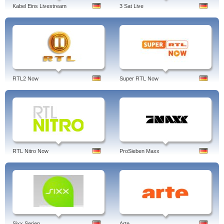
Kabel Eins Livestream
3 Sat Live
RTL2 Now
Super RTL Now
RTL Nitro Now
ProSieben Maxx
Sixx Serien
Arte