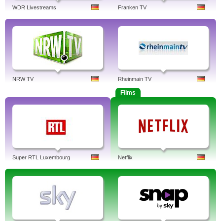
WDR Livestreams
Franken TV
NRW TV
Rheinmain TV
Films
Super RTL Luxembourg
Netflix