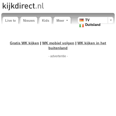
TV
Live tv
Nieuws
Kids
Meer
Duitsland
Gratis WK kijken
|
WK mobiel volgen
|
WK kijken in het
buitenland
- advertentie -