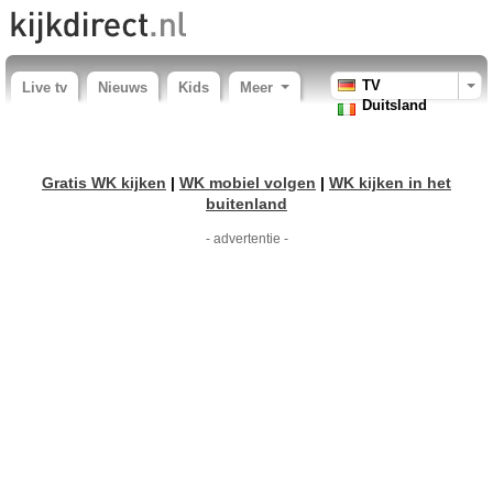
TV
Live tv
Nieuws
Kids
Meer
Duitsland
Gratis WK kijken
|
WK mobiel volgen
|
WK kijken in het
buitenland
- advertentie -