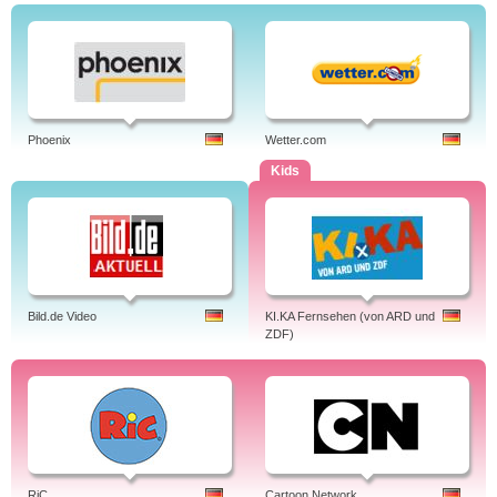
Phoenix
Wetter.com
Kids
Bild.de Video
KI.KA Fernsehen (von ARD und
ZDF)
RiC
Cartoon Network