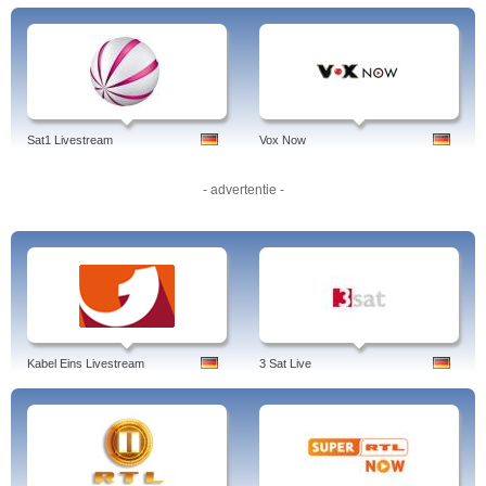
In unregelmäßigen Abständen strahlt Sat1 Live-Übertragungen von
Boxkämpfen aus
Sat1 entwickelt immer wieder erfolgreiche Telenovela-Konzepte wie
"
Verliebt in Berlin
" und zuletzt "Anna und die Liebe"
Neue Doku Soaps wie "Land sucht Liebe", "Pures Leben" und "The
Biggest Loser"
Anna und die Liebe, Ploetzlich Papa, Dr. Molly & Karl, K 11, Lenen und
Partner, Zieh mich an!, Geheime Helfer, Die Jugendcops.
Sat1 Livestream
Vox Now
Durch die Zusammenlegung mit dem Sender ProSieben, der bewusst als
Spielfilm-Sender aufgebaut wurde, verlor Sat1 einen großen Teil der früher
häufiger gezeigten Hollywoodspielfilme und setzt heute vor allem auf günstige
- advertentie -
Eigenproduktionen.
Auf dem Streaming Portal Sat1 Serien sind die meisten Doku Soaps,
Fernsehserien und Reality Shows kostenlos zu sehen - einschließlich beliebter
amerikanischer Serien wie Navy CIS und der Neuauflage von Hawaii 5-0.
Die Geschichte von Sat1
Strenggenommen war Sat1 der erste deutsche Privatsender überhaupt, der am
1.Januar 1984 einen Tag vor RTLplus an den Start ging. Der Sender, der sich
damals noch PKS (Programmgesellschaft für Kabel- und Satellitenrundfunk)
Kabel Eins Livestream
3 Sat Live
nannte, konnte jedoch nur von 1200 Kabelfernsehen-Kunden in Ludwigshafen
empfangen werden. Später erfolgte die die Ausstrahlung über Satellit und die
Umbenennung in Sat1.
Vor allem mit den wöchentlichen Bundesliga-Zusammenfassungen bei "ran"
konnte Sat1 in den 90er Jahren ein großes Publikum für sich gewinnen. Auch
frühe Spielshows wie das "Glücksrad" fanden ein Millionenpublikum. Im Jahr
2000 ging Sat1 mit dem Privatsender ProSieben unter dem Dach der