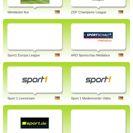
Wimbledon live
ZDF Champions League
Sport1 Europa League
ARD Sportschau Mediabox
Sport 1 Livestream
Sport 1 Mediencenter Video