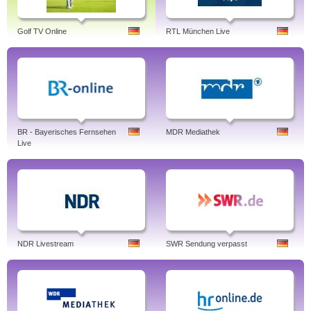
Golf TV Online
RTL München Live
BR - Bayerisches Fernsehen
MDR Mediathek
Live
NDR Livestream
SWR Sendung verpasst