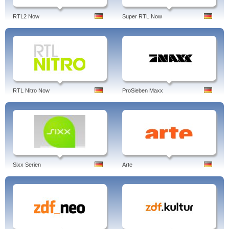
ProSiebenSat.1 Media AG von Leo Kirch.
RTL2 Now
Super RTL Now
Heute liegt Sat1 in der Publikumsgunst gewöhnlich an vierter oder fünfter
Stelle und punktet vor allem mit selbstproduzierten Reality Shows, Dokus und
Comedys. Ein Quotengarant sind die Live-Übertragungen der Champions
League und der Europa League-Fußballspiele, an denen Sat1 die Free-TV-
Rechte besitzt.
Tags: sat1, live stream, now, sat 1, mediathek, gold, live, programm, biggest
loser, film film, horoskop, spiele
RTL Nitro Now
ProSieben Maxx
Sixx Serien
Arte