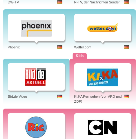
DW-TV
N-TV, der Nachrichten Sender
Phoenix
Wetter.com
Kids
Bild.de Video
KI.KA Fernsehen (von ARD und
ZDF)