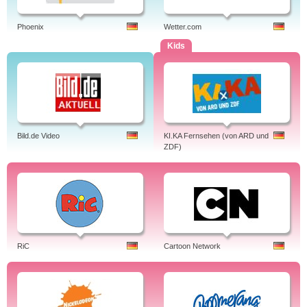
Phoenix
Wetter.com
Kids
Bild.de Video
KI.KA Fernsehen (von ARD und
ZDF)
RiC
Cartoon Network