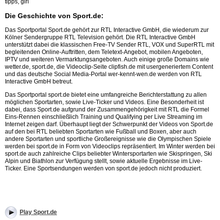
tipps, girl
Die Geschichte von Sport.de:
Das Sportportal Sport.de gehört zur RTL Interactive GmbH, die wiederum zur
Kölner Sendergruppe RTL Television gehört. Die RTL Interactive GmbH
unterstützt dabei die klassischen Free-TV Sender RTL, VOX und SuperRTL mit
begleitenden Online-Auftritten, dem Teletext-Angebot, mobilen Angeboten,
IPTV und weiteren Vermarktungsangeboten. Auch einige große Domains wie
wetter.de, sport.de, die Videoclip-Seite clipfish.de mit usergeneriertem Content
und das deutsche Social Media-Portal wer-kennt-wen.de werden von RTL
Interactive GmbH betreut.
Das Sportportal sport.de bietet eine umfangreiche Berichterstattung zu allen
möglichen Sportarten, sowie Live-Ticker und Videos. Eine Besonderheit ist
dabei, dass Sport.de aufgrund der Zusammengehörigkeit mit RTL die Formel
Eins-Rennen einschließlich Training und Qualifying per Live Streaming im
Internet zeigen darf. Überhaupt liegt der Schwerpunkt der Videos von Sport.de
auf den bei RTL beliebten Sportarten wie Fußball und Boxen, aber auch
andere Sportarten und sportliche Großereignisse wie die Olympischen Spiele
werden bei sport.de in Form von Videoclips repräsentiert. Im Winter werden bei
sport.de auch zahlreiche Clips beliebter Wintersportarten wie Skispringen, Ski
Alpin und Biathlon zur Verfügung stellt, sowie aktuelle Ergebnisse im Live-
Ticker. Eine Sportsendungen werden von sport.de jedoch nicht produziert.
Play Sport.de