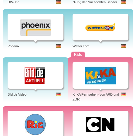
DW-TV
N-TV, der Nachrichten Sender
Phoenix
Wetter.com
Kids
Bild.de Video
KI.KA Fernsehen (von ARD und
ZDF)