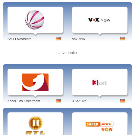
Entertainment-Themen.
Die beliebtesten Programme bei Bild.de
Videoclips zu aktuellen Meldungen werden in der Regel am häufigsten
angeklickt, daruter politische Themen und Meldungen zum
Tagesgeschehen.
Videoclips zu sportlichen Meldungen, vor allem rund um die
Bundesliga
Sat1 Livestream
Vox Now
Erotikclips wie die "Bild Girls"
Kinostarts der Woche
Becker & Heller, Online-Magazin zu neuen CDs und anderen Themen
- advertentie -
rund um Musik
Die Onkel Berni Show zu aktuellen Showbiz-Themen
Knops Kult-Liga, das Magazin zur Bundesliga (wird aus aktuellem
Anlass auch schon mal als Knops Kult-EM oder Knops Kult-WM
gesendet).
Die Bild.de-Ligashow, satirische Animationsclips zur Bundesliga
Weitere Programme bei Bild.de
Unter dem Titel "Leser-Reporter 1414" können Bild.de-Leser ihre
selbstgedrehten Videos zu allen möglichen Themen an die Redaktion senden.
Kabel Eins Livestream
3 Sat Live
Weitere Eigenproduktionen von Bild.de sind u.a. die "FYI! Mit Fine Kalze"-Clips
zu digitalen Trendthemen wie Smartphones, Tablets und neuen Games, sowie
das Musikmagazin BEAT, das regelmäßig neue Musikstars vorstellt.
Weiterhin sind im Streaming-Portal kostenlose Filme zu sehen, bei denen es
sich gewöhnlich um ältere und wenig erfolgreiche Filme handelt.