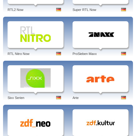
RTL2 Now
Super RTL Now
RTL Nitro Now
ProSieben Maxx
Sixx Serien
Arte