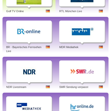
Golf TV Online
RTL München Live
BR - Bayerisches Fernsehen
MDR Mediathek
Live
NDR Livestream
SWR Sendung verpasst