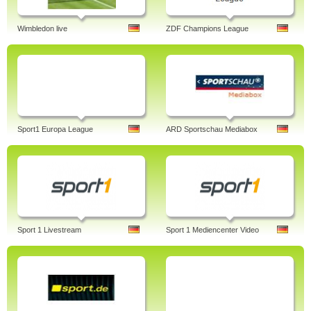
Wimbledon live
ZDF Champions League
Sport1 Europa League
ARD Sportschau Mediabox
Sport 1 Livestream
Sport 1 Mediencenter Video