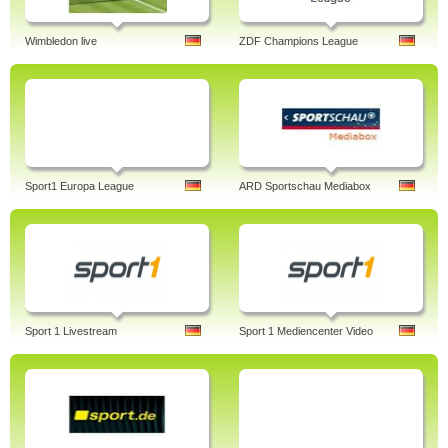
Wimbledon live
ZDF Champions League
Sport1 Europa League
ARD Sportschau Mediabox
Sport 1 Livestream
Sport 1 Mediencenter Video