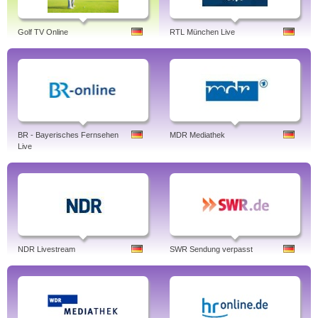
Golf TV Online
RTL München Live
BR - Bayerisches Fernsehen
MDR Mediathek
Live
NDR Livestream
SWR Sendung verpasst