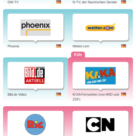
DW-TV
N-TV, der Nachrichten Sender
Phoenix
Wetter.com
Kids
Bild.de Video
KI.KA Fernsehen (von ARD und
ZDF)