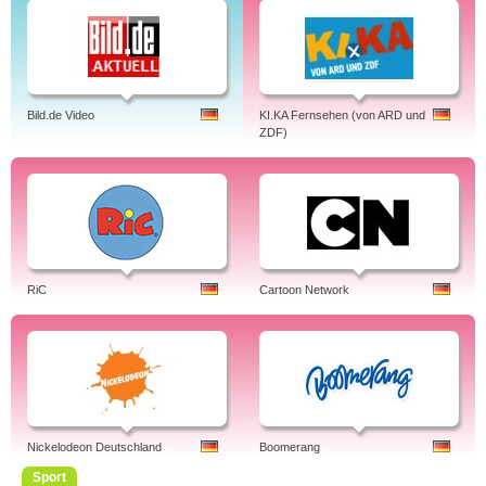
Bild.de Video
KI.KA Fernsehen (von ARD und
ZDF)
RiC
Cartoon Network
Nickelodeon Deutschland
Boomerang
Sport