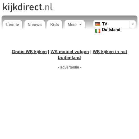
TV
Live tv
Nieuws
Kids
Meer
Duitsland
Gratis WK kijken
|
WK mobiel volgen
|
WK kijken in het
buitenland
- advertentie -