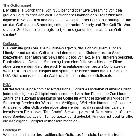
The Golfchannel
Der offizielle Golfchannel von NBC berichtet per Live Streaming von den
großen Golfturnieren der Welt. Golfliebhaber können den Profis zusehen,
tägliche News abrufen und eine Fülle verschiedener Fernsehsendungen rund
um das Golfspiel im Streaming sehen, darunter Feherty und The Golf Fix. Wer
sich bei Golfchannel.com registriert, kann sogar online mit anderen Golf
spielen!
Golf.com
Die Website golf.com ist ein Online-Magazin, das sich vor allem auf den
Lifestyle rund um das Golfspiel und den neuesten Klatsch aus der Szene
konzentriert, aber auch mit News und Videos von aktuellen Turnieren berichtet.
Dank Video on Demand-Streaming kann eine Fülle verschiedener Filme
abgerufen werden, darunter auch Präsentationen der besten Golfplätze der
Welt, Profitipps zum Golfspiel und spannende Blicke hinter die Kulissen der
PGA. Golf.com ist eine gute Wahl für alle Liebhaber des Golfspiels.
PGA
Mit der Website pga.com der Professional Golfers Association of America kann
jeder sein eigenes Golfspiel verbessern und von den Besten der Zunft lernen.
Zahlreiche Tutorials amerikanischer Golfer für Anfänger stehen als Videos im
Streaming-Bereich der Website zur Verfügung. Weiterhin können umfassende
Analysen großer Golfspieler abgerufen werden, so dass auch der Laie die
technischen Details von Tom Brady's Schwung versteht. Dazu werden oft auch
neue Spielgeräte ausführlich vorgestellt und getestet. Pga.com ist ideal für alle,
die das eigene Golfspiel verbessern möchten.
Golfdigest
Wer mit dem Image des traditionellen Golfclubs für reiche Leute in streng