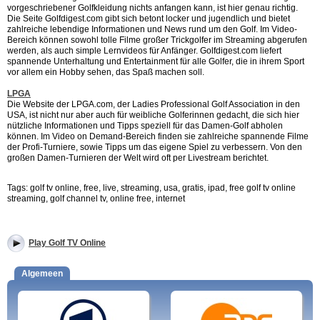
vorgeschriebener Golfkleidung nichts anfangen kann, ist hier genau richtig.
Die Seite Golfdigest.com gibt sich betont locker und jugendlich und bietet
zahlreiche lebendige Informationen und News rund um den Golf. Im Video-
Bereich können sowohl tolle Filme großer Trickgolfer im Streaming abgerufen
werden, als auch simple Lernvideos für Anfänger. Golfdigest.com liefert
spannende Unterhaltung und Entertainment für alle Golfer, die in ihrem Sport
vor allem ein Hobby sehen, das Spaß machen soll.
LPGA
Die Website der LPGA.com, der Ladies Professional Golf Association in den
USA, ist nicht nur aber auch für weibliche Golferinnen gedacht, die sich hier
nützliche Informationen und Tipps speziell für das Damen-Golf abholen
können. Im Video on Demand-Bereich finden sie zahlreiche spannende Filme
der Profi-Turniere, sowie Tipps um das eigene Spiel zu verbessern. Von den
großen Damen-Turnieren der Welt wird oft per Livestream berichtet.
Tags: golf tv online, free, live, streaming, usa, gratis, ipad, free golf tv online
streaming, golf channel tv, online free, internet
Play Golf TV Online
Algemeen