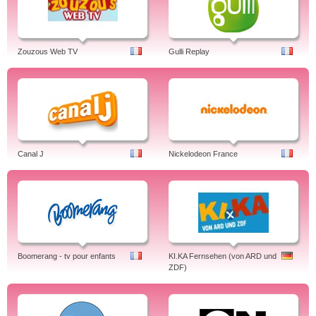
Zouzous Web TV
Gulli Replay
Canal J
Nickelodeon France
Boomerang - tv pour enfants
KI.KA Fernsehen (von ARD und
ZDF)