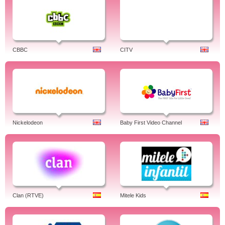
CBBC
CITV
Nickelodeon
Baby First Video Channel
Clan (RTVE)
Mitele Kids