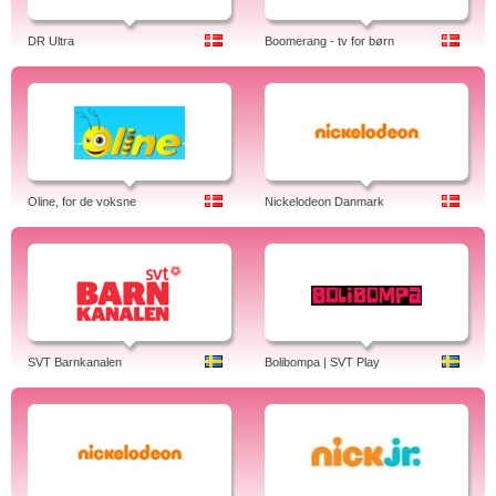
DR Ultra
Boomerang - tv for børn
Oline, for de voksne
Nickelodeon Danmark
SVT Barnkanalen
Bolibompa | SVT Play