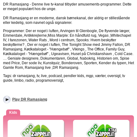
DR Ramasjang - Denne live tv-kanal tilbyder amusements-programmer. Dette
er meget populært hos de unge.
DR Ramasjang er en moderne, dansk børnekanal, der aldrig er stillestående
eller kedelig, som navnet også signalerer.
Programmer: Der er noget i luften, Arvingen til Glenbogle, De flyvende læger,
Emmerdale, Antikkrejlerne,Miss Marple: En håndfuld rug, Vegas ,Whitechapel
IV, I farezonen, Water Rats , Mord i centrum, Spooks: Hvem beskytter
beskytterne? , Der er noget i luften, The Tonight Show med Jimmy Fallon, DR
Ramasjang, Kødkataloget - "Hængebøf" , Vikings , The Office, Family Guy,
Kødkataloget - "Hængebøf" , Ugeavisen, Huset på Christianshavn , Cold Case.
… Geniale designere, Dokumentaren, Global, Nabokrig, Historien om, Spise
med Price, Der sode liv, Kunstquiz, Bonderoven, Sporten, Kender du typen, Het
Gamle Rom, Ramasjang live ,DR Ramasjang.
Tags: dr ramasjang, tv, live, podcast, pendler kids, mgp, værter, oversigt, tv
guide, limbo, radio, programoversigt,
Play DR Ramasjang
Kids