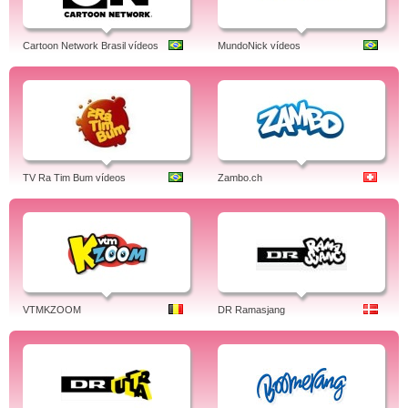
Cartoon Network Brasil vídeos
MundoNick vídeos
TV Ra Tim Bum vídeos
Zambo.ch
VTMKZOOM
DR Ramasjang