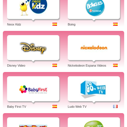
Neox Kidz
Boing
Disney Video
Nickelodeon Espana Videos
Baby First TV
Ludo Web TV