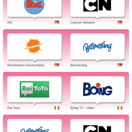
RiC
Cartoon Network
Nickelodeon Deutschland
Boomerang
Rai Yoyo
Boing TV - Video