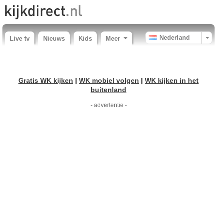
Nederland
Live tv
Nieuws
Kids
Meer
Gratis WK kijken
|
WK mobiel volgen
|
WK kijken in het
buitenland
- advertentie -