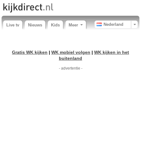
Nederland
Live tv
Nieuws
Kids
Meer
Gratis WK kijken
|
WK mobiel volgen
|
WK kijken in het
buitenland
- advertentie -