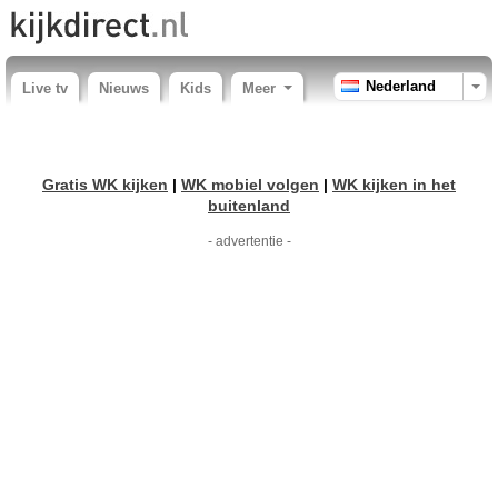
Nederland
Live tv
Nieuws
Kids
Meer
Gratis WK kijken
|
WK mobiel volgen
|
WK kijken in het
buitenland
- advertentie -