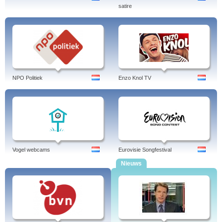
Kijk live naar Elementary op de NET 5 livestream en geniet van de slimme en
satire
creatieve oplossingen van het detective-duo.
Gilmore Girls
- Gilmore Girls is een Amerikaanse dramaserie die het leven
volgt van de alleenstaande moeder Lorelai Gilmore en haar dochter Rory. De
serie speelt zich af in het fictieve stadje Stars Hollow en richt zich op de relaties
tussen de personages. Kijk live naar Gilmore Girls op de NET 5 livestream en
geniet van de humor en hartverwarmende momenten in de serie.
De Modepolitie
- De Modepolitie is een nieuw programma waarin mode-
experts de stijl en outfits van bekende Nederlanders en het publiek
NPO Politiek
Enzo Knol TV
beoordelen. Kijk live naar De Modepolitie op de NET 5 livestream en ontdek
de laatste modetrends en stijltips van de experts.
Duurzaam Huis
- Duurzaam Huis is een nieuwe realityserie waarin
deelnemers hun huizen verbouwen met duurzame en milieuvriendelijke
materialen en technieken. Kijk live naar Duurzaam Huis op de NET 5
livestream en leer meer over groene bouwtechnieken en hoe je jouw eigen
huis duurzamer kunt maken.
Veronica
Vogel webcams
Eurovisie Songfestival
Veronica is voor jonge, ambitieuze kijkers die alles uit het leven willen
Nieuws
halen. De zender biedt betrokken en spannende series, films en reality
programma’s.
Veronica begon met uitzenden in 2003 onder haar huidige naam. De
oorspronkelijke zender V8 werd overgenomen door SBS Broadcasting en
omgedoopt tot Veronica. Daarvoor heette het kanaal al Fox 8 en TV10 Gold.
Samen met SBS 6 en Net 5 is Veronica voor 67% eigendom van het Finse
Mediaconcern Sanoma en voor 33% van het Nederlandse Talpa.