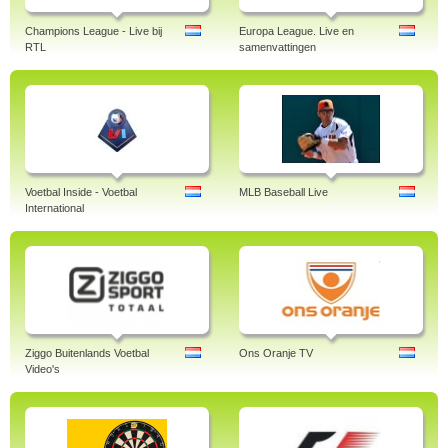
NPO Zappelin
Champions League Gratis
Champions League - Live bij
Europa League. Live en
Europa League Online
RTL
samenvattingen
Voetbal Inside - Voetbal
MLB Baseball Live
International
Ziggo Buitenlands Voetbal
Ons Oranje TV
Video's