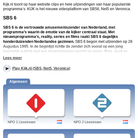
Kijk.nl toont op haar website clips en hele uitzendingen van haar populairste
programma’s. KIJK is het nieuwe videoplatform van SBS6, Net5 en Veronica.
SBS 6
SBS 6 is de vertrouwde amusementszender van Nederland, met
programma’s waarin de emotie van de kijker centraal staat. Met
nieuwsprogramma’s, reality, series en films raakt SBS 6 dagelijks
honderduizenden Nederlandse gezinnen.
SBS 6 begon met uitzenden op 28
Augustus 1995. In de begintijd richtte de zender zich vooral op een jong
mannelijk publiek met een programmering gericht op series, films, sport en
seks. Je kon op SBS 6 genieten van brutale realityprogramma’s, maar ook van
Lees meer
de Nederlandse soapserie ‘Goudkust’. Het profiel van de zender verandere
langzaam van jong, mannelijk en brutaal naar een amusementszender voor
Play Kijk.nl (SBS, Net5, Veronica)
een bredere doelgroep. SBS 6 vormt samen met de zenders Net 5 en Veronica
onderdeel van het productiebedrijf SBS Broadcasting. In 2011 kwam SBS in
het bezit van het Finse mediaconcern Sanoma. Ook Talpa kreeg 33% van het
Algemeen
mediabedrijf in handen.
SBS6
- De populairste tv-programma's
Hart van Nederland
- Hart van Nederland is een dagelijks nieuwsprogramma
dat zich richt op regionaal en lokaal nieuws uit heel Nederland. Kijk live naar
Hart van Nederland op de SBS6 livestream en blijf op de hoogte van de
belangrijkste gebeurtenissen in jouw omgeving.
NPO 1 Livestream
NPO 2 Livestream
Shownieuws
- Shownieuws is een dagelijks entertainmentprogramma dat de
laatste nieuwtjes en roddels uit de wereld van showbizz en televisie brengt.