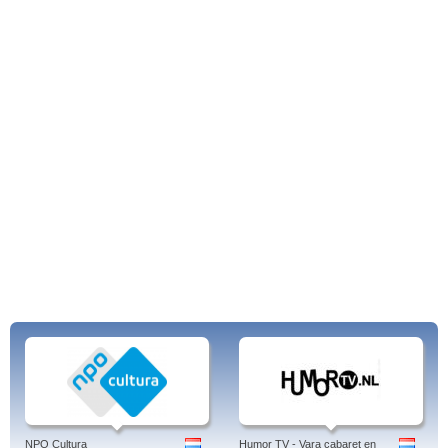
NPO 2 livestream
NPO 3 livestream
AT5
Salto A1
BVN - tv kijken vanuit het buitenland
NPO Nieuws 24
NPO Zappelin
Champions League
Europa League
NPO Cultura
Humor TV - Vara cabaret en