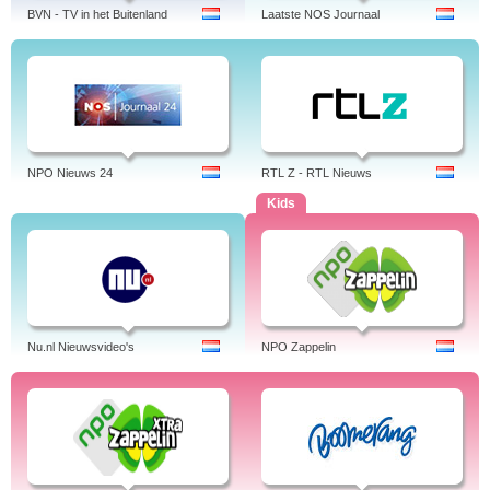
BVN - TV in het Buitenland
Laatste NOS Journaal
NPO Nieuws 24
RTL Z - RTL Nieuws
Kids
Nu.nl Nieuwsvideo's
NPO Zappelin