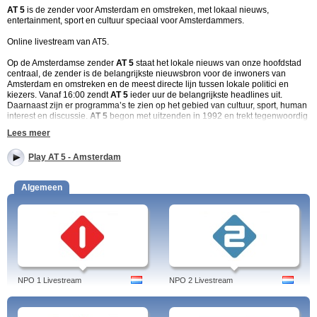
AT 5
is de zender voor Amsterdam en omstreken, met lokaal nieuws,
entertainment, sport en cultuur speciaal voor Amsterdammers.
Online livestream van AT5.
Op de Amsterdamse zender
AT 5
staat het lokale nieuws van onze hoofdstad
centraal, de zender is de belangrijkste nieuwsbron voor de inwoners van
Amsterdam en omstreken en de meest directe lijn tussen lokale politici en
kiezers. Vanaf 16:00 zendt
AT 5
ieder uur de belangrijkste headlines uit.
Daarnaast zijn er programma’s te zien op het gebied van cultuur, sport, human
interest en discussie.
AT 5
begon met uitzenden in 1992 en trekt tegenwoordig
dagelijks zo’n 300.000 kijkers. De gemeente Amsterdam was tot voor kort de
Lees meer
belangrijkste aandeelhouder in de omroep, maar sinds 2012 is AT 5 eigendom
van Het Parool, RTV Noord Holland en de AVRO. De uitzendingen van AT 5
Play AT 5 - Amsterdam
zijn live op de site te volgen en daarnaast kun je eerder uitgezonden
programma’s terugkijken.
Algemeen
Tags: at 5, app, at5 live, programma, overval, gemist, nu, pegida, vacatures,
stadsnomaden, nieuws
AT5 - Belangrijkste tv-programma’s:
AT 5 Nieuws
zendt dagelijks vanaf 16:00 uur het nieuws uit over Amsterdam
en omstreken. De uitzending wordt ieder uur herhaald op AT5, met een korte
samenvatting op het halve uur.
NPO 1 Livestream
NPO 2 Livestream
020 Vandaag
is een samenvatting van de belangrijkste gebeurtenissen van de
dag in Amsterdam. Het programma is gebaseerd op de nieuwsberichten in 020
Live, dat de hele dag door het laatste nieuws uit de hoofdstad brengt.