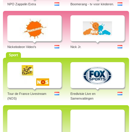
NPO Zappelin Extra
Boomerang - tv voor kinderen.
Nickelodeon Video's
Nick Jr.
Sport
Tour de France Livestream
Eredivisie Live en
(NOS)
Samenvattingen