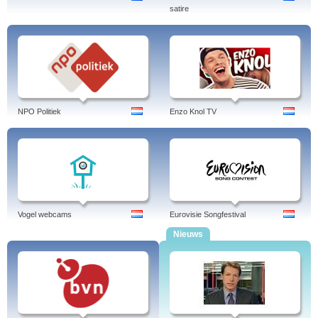
satire
NPO Politiek
Enzo Knol TV
Vogel webcams
Eurovisie Songfestival
Nieuws