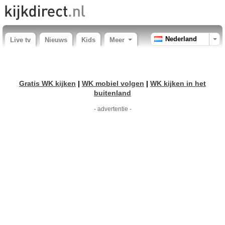
Nederland
Live tv
Nieuws
Kids
Meer
Gratis WK kijken
|
WK mobiel volgen
|
WK kijken in het
buitenland
- advertentie -