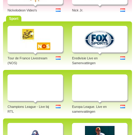
Nickelodeon Video's
Nick Jr.
Sport
Tour de France Livestream
Eredivisie Live en
(NOS)
Samenvattingen
Champions League - Live bij
Europa League. Live en
RTL
samenvattingen