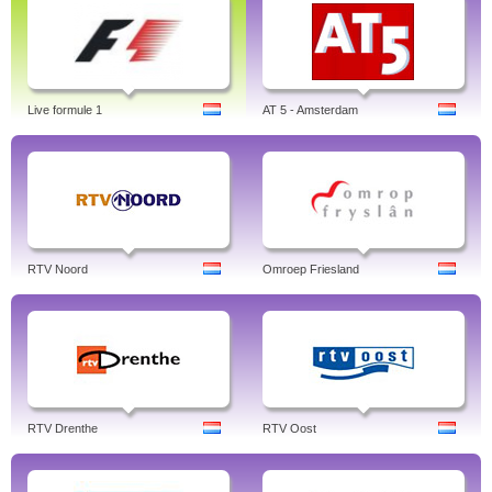
Live formule 1
AT 5 - Amsterdam
RTV Noord
Omroep Friesland
RTV Drenthe
RTV Oost