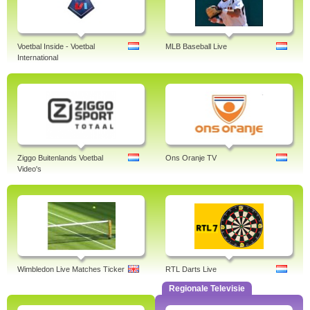
Voetbal Inside - Voetbal
MLB Baseball Live
International
Ziggo Buitenlands Voetbal
Ons Oranje TV
Video's
Wimbledon Live Matches Ticker
RTL Darts Live
Regionale Televisie