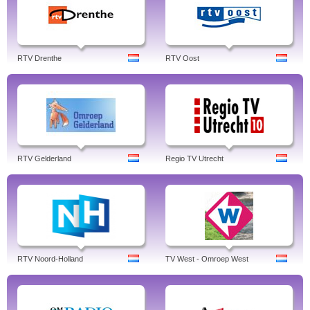
RTV Drenthe
RTV Oost
RTV Gelderland
Regio TV Utrecht
RTV Noord-Holland
TV West - Omroep West