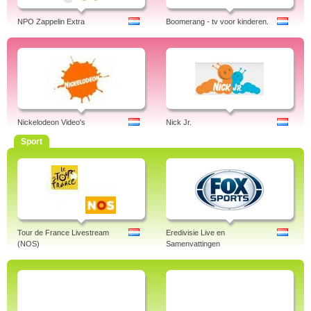
NPO Zappelin Extra
Boomerang - tv voor kinderen.
Nickelodeon Video's
Nick Jr.
Sport
Tour de France Livestream
Eredivisie Live en
(NOS)
Samenvattingen