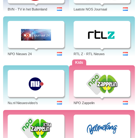
BVN - TV in het Buitenland
Laatste NOS Journaal
NPO Nieuws 24
RTL Z - RTL Nieuws
Kids
Nu.nl Nieuwsvideo's
NPO Zappelin