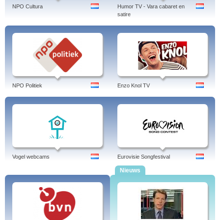
NPO Cultura
Humor TV - Vara cabaret en
satire
NPO Politiek
Enzo Knol TV
Vogel webcams
Eurovisie Songfestival
Nieuws