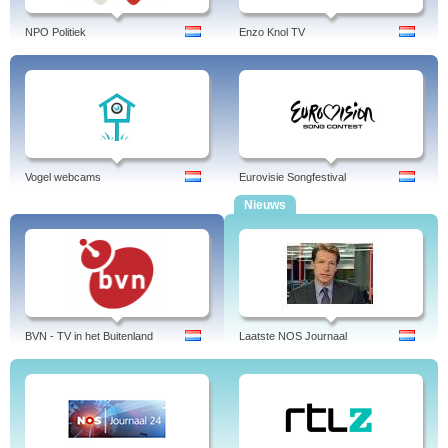
NPO Politiek
Enzo Knol TV
Vogel webcams
Eurovisie Songfestival
Nieuws
BVN - TV in het Buitenland
Laatste NOS Journaal