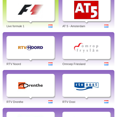
Live formule 1
AT 5 - Amsterdam
RTV Noord
Omroep Friesland
RTV Drenthe
RTV Oost