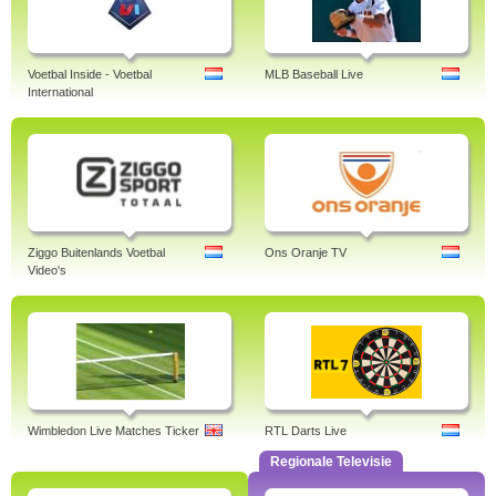
Voetbal Inside - Voetbal
MLB Baseball Live
International
Ziggo Buitenlands Voetbal
Ons Oranje TV
Video's
Wimbledon Live Matches Ticker
RTL Darts Live
Regionale Televisie