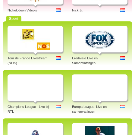
Nickelodeon Video's
Nick Jr.
Sport
Tour de France Livestream
Eredivisie Live en
(NOS)
Samenvattingen
Champions League - Live bij
Europa League. Live en
RTL
samenvattingen