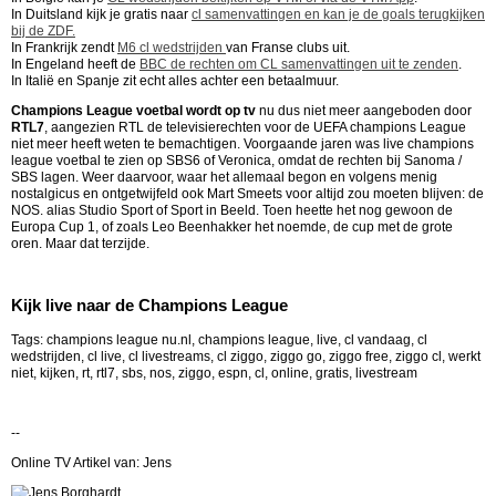
In Duitsland kijk je gratis naar
cl samenvattingen en kan je de goals terugkijken
bij de ZDF.
In Frankrijk zendt
M6 cl wedstrijden
van Franse clubs uit.
In Engeland heeft de
BBC de rechten om CL samenvattingen uit te zenden
.
In Italië en Spanje zit echt alles achter een betaalmuur.
Champions League voetbal wordt op tv
nu dus niet meer aangeboden door
RTL7
, aangezien RTL de televisierechten voor de UEFA champions League
niet meer heeft weten te bemachtigen. Voorgaande jaren was live champions
league voetbal te zien op SBS6 of Veronica, omdat de rechten bij Sanoma /
SBS lagen. Weer daarvoor, waar het allemaal begon en volgens menig
nostalgicus en ontgetwijfeld ook Mart Smeets voor altijd zou moeten blijven: de
NOS. alias Studio Sport of Sport in Beeld. Toen heette het nog gewoon de
Europa Cup 1, of zoals Leo Beenhakker het noemde, de cup met de grote
oren. Maar dat terzijde.
Kijk live naar de Champions League
Tags: champions league nu.nl, champions league, live, cl vandaag, cl
wedstrijden, cl live, cl livestreams, cl ziggo, ziggo go, ziggo free, ziggo cl, werkt
niet, kijken, rt, rtl7, sbs, nos, ziggo, espn, cl, online, gratis, livestream
--
Online TV Artikel van: Jens