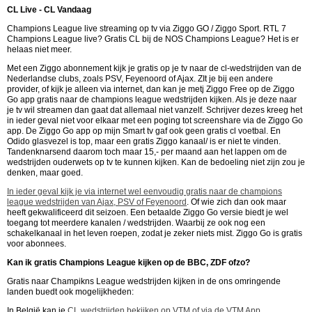
CL Live - CL Vandaag
Champions League live streaming op tv via Ziggo GO / Ziggo Sport. RTL 7
Champions League live? Gratis CL bij de NOS Champions League? Het is er
helaas niet meer.
Met een Ziggo abonnement kijk je gratis op je tv naar de cl-wedstrijden van de
Nederlandse clubs, zoals PSV, Feyenoord of Ajax. ZIt je bij een andere
provider, of kijk je alleen via internet, dan kan je metj Ziggo Free op de Ziggo
Go app gratis naar de champions league wedstrijden kijken. Als je deze naar
je tv wil streamen dan gaat dat allemaal niet vanzelf. Schrijver dezes kreeg het
in ieder geval niet voor elkaar met een poging tot screenshare via de Ziggo Go
app. De Ziggo Go app op mijn Smart tv gaf ook geen gratis cl voetbal. En
Odido glasvezel is top, maar een gratis Ziggo kanaal/ is er niet te vinden.
Tandenknarsend daarom toch maar 15,- per maand aan het lappen om de
wedstrijden ouderwets op tv te kunnen kijken. Kan de bedoeling niet zijn zou je
denken, maar goed.
In ieder geval kijk je via internet wel eenvoudig gratis naar de champions
league wedstrijden van Ajax, PSV of Feyenoord
. Of wie zich dan ook maar
heeft gekwalificeerd dit seizoen. Een betaalde Ziggo Go versie biedt je wel
toegang tot meerdere kanalen / wedstrijden. Waarbij ze ook nog een
schakelkanaal in het leven roepen, zodat je zeker niets mist. Ziggo Go is gratis
voor abonnees.
Kan ik gratis Champions League kijken op de BBC, ZDF ofzo?
Gratis naar Champikns League wedstrijden kijken in de ons omringende
landen buedt ook mogelijkheden:
In België kan je
CL wedstrijden bekijken op VTM of via de VTM App
.