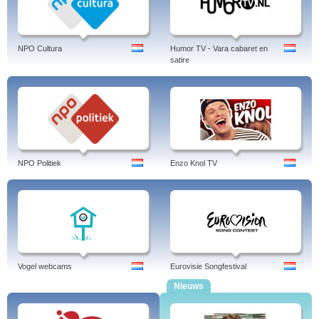
NPO Cultura
Humor TV - Vara cabaret en
satire
NPO Politiek
Enzo Knol TV
Vogel webcams
Eurovisie Songfestival
Nieuws