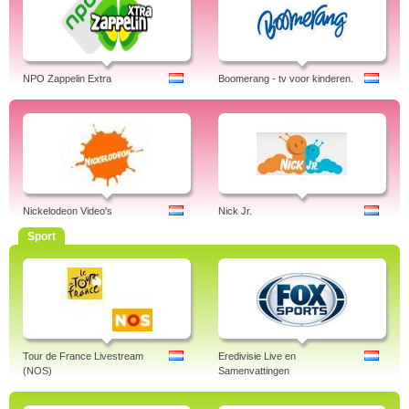
NPO Zappelin Extra
Boomerang - tv voor kinderen.
Nickelodeon Video's
Nick Jr.
Sport
Tour de France Livestream
Eredivisie Live en
(NOS)
Samenvattingen