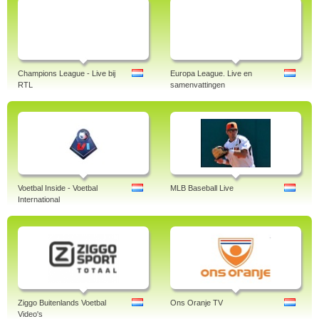
Champions League - Live bij
Europa League. Live en
RTL
samenvattingen
Voetbal Inside - Voetbal
MLB Baseball Live
International
Ziggo Buitenlands Voetbal
Ons Oranje TV
Video's