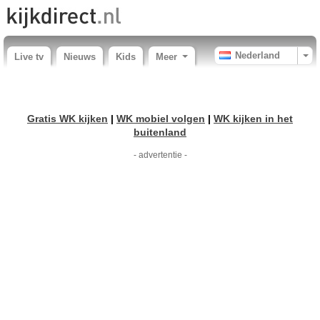
Nederland
Live tv
Nieuws
Kids
Meer
Gratis WK kijken
|
WK mobiel volgen
|
WK kijken in het
buitenland
- advertentie -