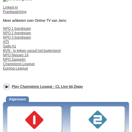
Linked-in
Frankwatching
Meer artikelen over Online TV van Jens:
NPO 1 livestream
NPO 2 livestream
NPO 3 livestream
AT5
Salto A1
BVN - tv kijken vanuit het buitenland
NPO Nieuws 24
NPO Zappelin
Champions League
Europa League
Play Champions League - CL Live bij Ziggo
Algemeen