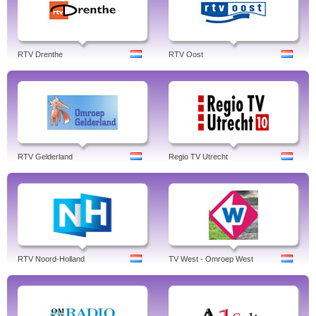
RTV Drenthe
RTV Oost
RTV Gelderland
Regio TV Utrecht
RTV Noord-Holland
TV West - Omroep West