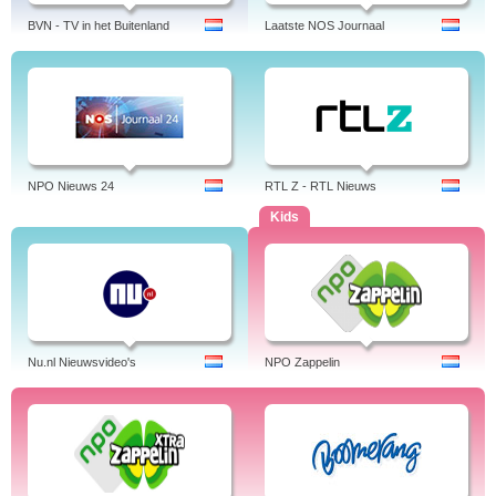
BVN - TV in het Buitenland
Laatste NOS Journaal
NPO Nieuws 24
RTL Z - RTL Nieuws
Kids
Nu.nl Nieuwsvideo's
NPO Zappelin