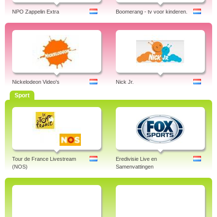
NPO Zappelin Extra
Boomerang - tv voor kinderen.
Nickelodeon Video's
Nick Jr.
Sport
Tour de France Livestream
Eredivisie Live en
(NOS)
Samenvattingen