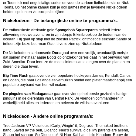
er Teennick met engelstalige series en voor de cartoon liefhebbers is er Nick
Toons. Op het online kanaal kun je ook games met je favoriete Nickelodeon
helden spelen en videoclips bekijken.
Nickelodeon - De belangrijkste online tv-programma’s:
De enthousiaste vierkante gele
Spongebob Squarepants
beleeft iedere
aflevering nieuwe avonturen in zijn dorpje Bikinibroek op de bodem van de
oceaan. Hij gaat op stap met de zeester Patrick, ontmoet de eekhorn Sandy of
irriteert zijn boze buurman Octo. Live te zien op Nickelodeon.
De Nickelodeon cartoonserie
Dora
gaat over een vrolijk, avontuurlijk meisje
dat samen met haar aapje Boots op ontdekkingsreis gaat in het oerwoud van
Zuid-Amerika. Daar leert ze de meest interessante dingen over de planten en
dieren die daar leven.
Big Time Rush
gaat over de vier populaire hockeyers James, Kendall, Carlos
en Logan, die naar Los Angeles verhuizen omdat een platenmaatschappij een
populaire boyband van hen wil maken.
De pinguins van Madagascar
gaat over vier op het eerste gezicht schattige
pinguins in de dierentuin van Central Park. De vrienden commanderen in
werkelijkheid alles en iedereen en beleven de wildste avonturen.
Nickelodeon - Andere online programma’s:
True Jackson VP, Victorious, iCarly, Wingin’ it, Degrassi, The naked brothers
band, Saved by the bell, Gigantic, Ned’s survival gids, My parents are aliend,
Shaun het schaap, Go Diego, go!, Ni Hao, Kai Lan, Little Kingdom, Roary de