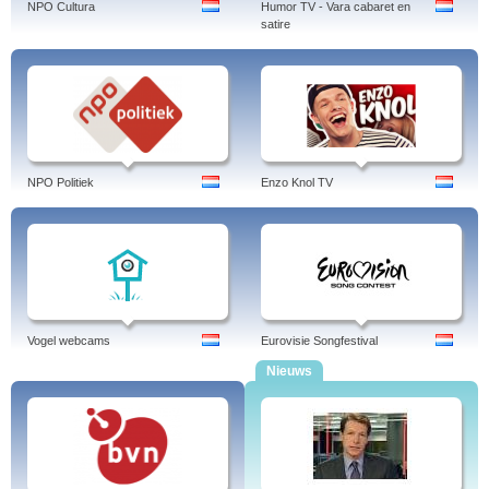
NPO Cultura
Humor TV - Vara cabaret en
satire
NPO Politiek
Enzo Knol TV
Vogel webcams
Eurovisie Songfestival
Nieuws