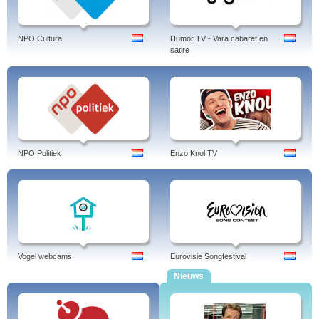
NPO Cultura
Humor TV - Vara cabaret en
satire
NPO Politiek
Enzo Knol TV
Vogel webcams
Eurovisie Songfestival
Nieuws