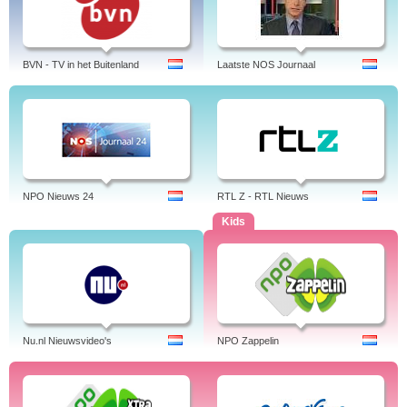
BVN - TV in het Buitenland
Laatste NOS Journaal
NPO Nieuws 24
RTL Z - RTL Nieuws
Kids
Nu.nl Nieuwsvideo's
NPO Zappelin