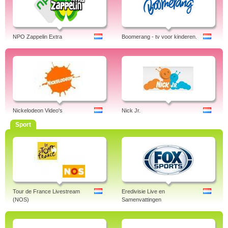
NPO Zappelin Extra
Boomerang - tv voor kinderen.
Nickelodeon Video's
Nick Jr.
Sport
Tour de France Livestream
Eredivisie Live en
(NOS)
Samenvattingen