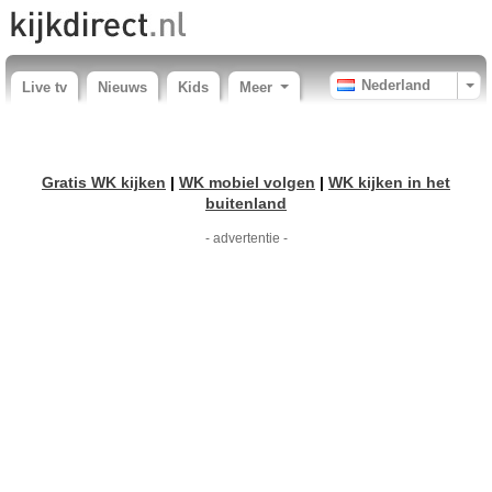
Nederland
Live tv
Nieuws
Kids
Meer
Gratis WK kijken
|
WK mobiel volgen
|
WK kijken in het
buitenland
- advertentie -