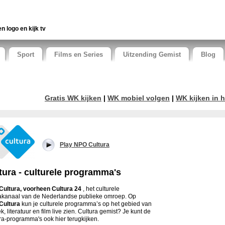
en logo en kijk tv
Sport
Films en Series
Uitzending Gemist
Blog
Gratis WK kijken
|
WK mobiel volgen
|
WK kijken in h
Play NPO Cultura
tura - culturele programma's
ultura, voorheen Cultura 24
, het culturele
kanaal van de Nederlandse publieke omroep. Op
Cultura
kun je culturele programma’s op het gebied van
k, literatuur en film live zien. Cultura gemist? Je kunt de
ra-programma's ook hier terugkijken.