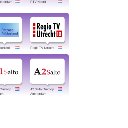
msterdam
RTV Noord
derland
Regio TV Utrecht
o Omroep
A2 Salto Omroep
am
Amsterdam