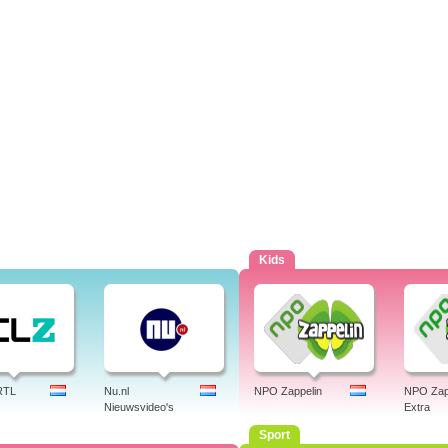
Kids
RTL
Nu.nl
NPO Zappelin
NPO Zap
Nieuwsvideo's
Extra
Sport