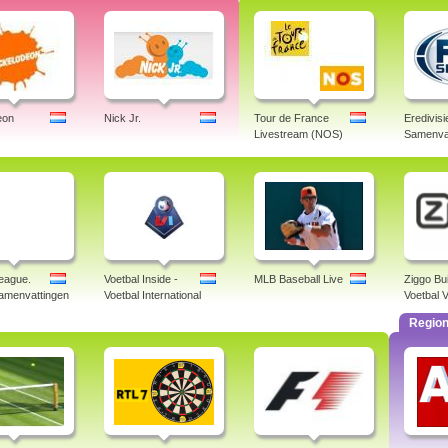
eon
Nick Jr.
Tour de France
Eredivisi
Livestream (NOS)
Samenva
eague.
Voetbal Inside -
MLB Baseball Live
Ziggo Bu
samenvattingen
Voetbal International
Voetbal V
Region