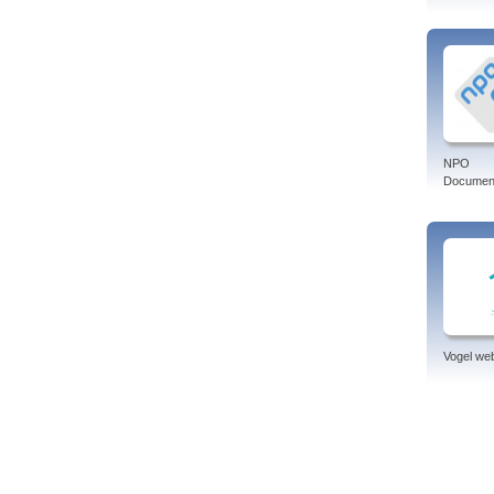
Titaa
lange
Live t
--
Onlin
NPO
Linke
Document
Frank
Meer 
NPO 1
NPO 2
NPO 3
RTL 
Kijk
NPO 
NPO 
Vogel w
Cham
Euro