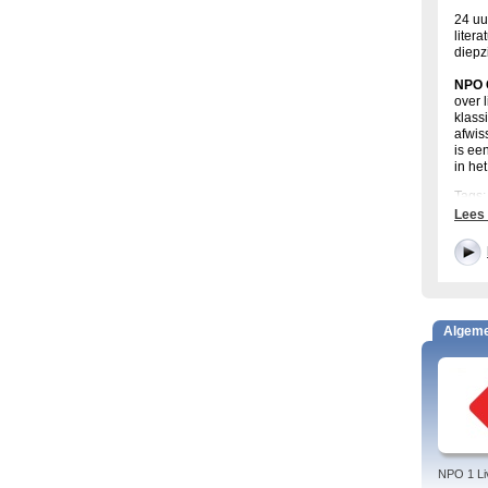
24 uu
liter
diepz
NPO 
over 
klass
afwis
is ee
in he
Tags: 
cultur
Lees
De b
Het u
kunst
word
Algem
In
3v
songw
Kuns
repor
And
Koefn
NPO 1 Li