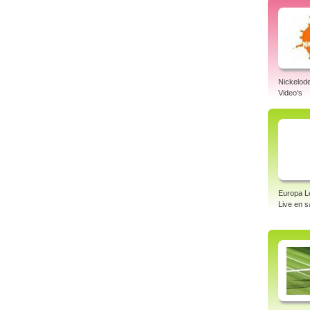
Nickelod
Video's
Europa L
Live en 