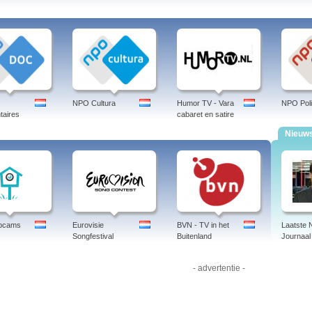
ntjes, 3voor12, Hoop of sloop en de Vloer op. Daarnaast zijn er vele op thema ges
 speelfilms te zien.
v kijken doe je via Kijkdirect.nl
e TV Artikel van: Jens
NPO Cultura
Humor TV - Vara
NPO Poli
d-in
aires
cabaret en satire
watching
Nieuw
artikelen over Online TV van Jens:
 livestream
 livestream
 livestream
Videoland
Nieuws 24
Zappelin
ebcams
Eurovisie
BVN - TV in het
Laatste
pions League
Songfestival
Buitenland
Journaal
pa League
- advertentie -