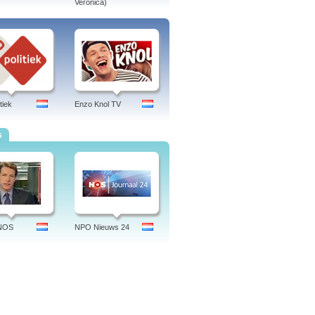
orteerde documentaires en korte en
Veronica)
tiek
Enzo Knol TV
s
 NOS
NPO Nieuws 24