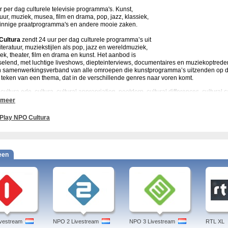
r per dag culturele televisie programma's. Kunst,
atuur, muziek, musea, film en drama, pop, jazz, klassiek,
innige praatprogramma's en andere mooie zaken.
Cultura
zendt 24 uur per dag culturele programma’s uit
literatuur, muziekstijlen als pop, jazz en wereldmuziek,
iek, theater, film en drama en kunst. Het aanbod is
selend, met luchtige liveshows, diepteinterviews, documentaires en muziekoptrede
n samenwerkingsverband van alle omroepen die kunstprogramma’s uitzenden op d
t teken van een thema, dat in de verschillende genres naar voren komt.
cultura ede, cultura, cultural appropriation, nootdorp, cultural differences, cultural 
al diversity, cultural governance, cultura 24, cultura andijk
 meer
elangrijkste programma’s die op NPO
Cultura
terug te zien zijn:
Play NPO Cultura
ur van de Wolf
brengt verrassende documentaires over kunst en cultuur. In de uit
vorm aandacht besteed, daarmee wil het programma laten zien dat kunst veel spa
t aangenomen.
een
oor12
wordt aandacht besteed aan de nieuwste muziek. Aanstormende talenten op h
riter krijgen bij 3voor12 een podium.
tstof TV
is een live talkshow over kunst en cultuur met interessante gasten uit de fil
tages en live muziek.
ere programma’s op NPO Cultura:
oen, Cash op Zolder, VPRO Klassiek, Sterren op het doek, Artmen, AVRO Close Up,
vestream
NPO 2 Livestream
NPO 3 Livestream
RTL XL