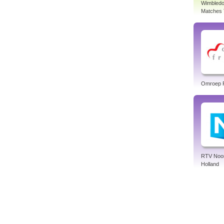
Wimbledo
Matches 
Omroep F
RTV Noo
Holland