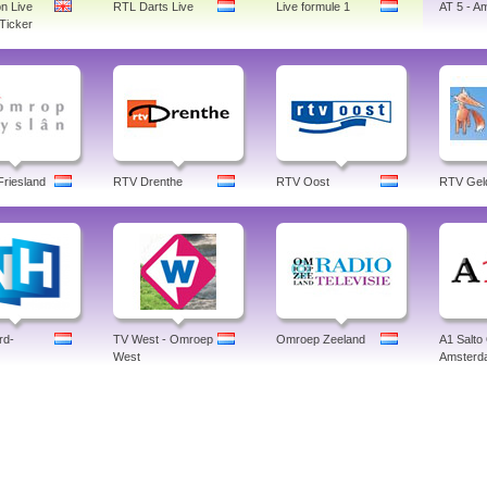
n Live
RTL Darts Live
Live formule 1
AT 5 - A
Ticker
riesland
RTV Drenthe
RTV Oost
RTV Gel
rd-
TV West - Omroep
Omroep Zeeland
A1 Salt
West
Amsterd