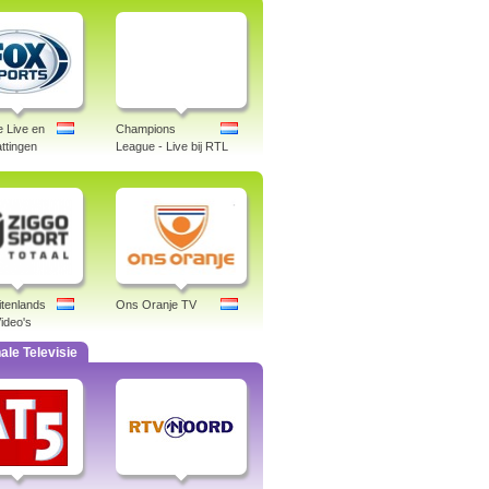
e Live en
Champions
ttingen
League - Live bij RTL
itenlands
Ons Oranje TV
ideo's
ale Televisie