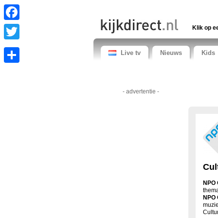
Facebook
Klik op e
Twitter
Live tv
Nieuws
Kids
Share
- advertentie -
Cul
NPO C
thema
NPO
muzie
Cultu