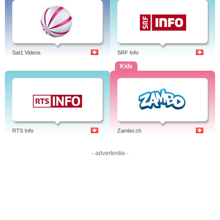
Sat1 Videos
SRF Info
Kids
RTS Info
Zambo.ch
- advertentie -