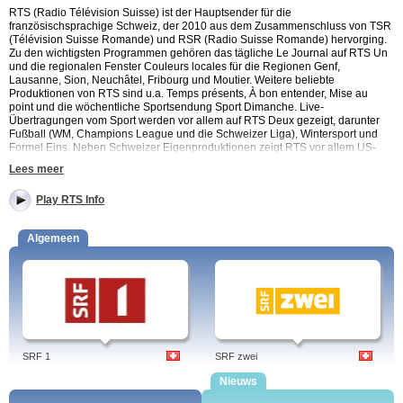
RTS (Radio Télévision Suisse) ist der Hauptsender für die
französischsprachige Schweiz, der 2010 aus dem Zusammenschluss von TSR
(Télévision Suisse Romande) und RSR (Radio Suisse Romande) hervorging.
Zu den wichtigsten Programmen gehören das tägliche Le Journal auf RTS Un
und die regionalen Fenster Couleurs locales für die Regionen Genf,
Lausanne, Sion, Neuchâtel, Fribourg und Moutier. Weitere beliebte
Produktionen von RTS sind u.a. Temps présents, À bon entender, Mise au
point und die wöchentliche Sportsendung Sport Dimanche. Live-
Übertragungen vom Sport werden vor allem auf RTS Deux gezeigt, darunter
Fußball (WM, Champions League und die Schweizer Liga), Wintersport und
Formel Eins. Neben Schweizer Eigenproduktionen zeigt RTS vor allem US-
amerikanische Serien, sowie einige französische und britische Hits wie
Lees meer
Sherlock und Downton Abbey.
Innerhalb der Schweiz kann das Programm von RTS auch online als
Play RTS Info
Streaming in der Mediathek abgerufen werden. Wer also Programmhighlights
von RTS verpasst hat, kann sie jederzeit im Internet ansehen.
Algemeen
Programme: Rizzoli & Isles, Météo, Trio Magic & Banco, Sport dernière, Le
court du jour, Cinemaniak, Les coulisses de l'événement, Parlons PME,
Alcaline l'instant, Météo 2, La parenthèse inattendue, Plein 2 ciné, Dans quelle
éta-gère, RTS Info, Emissions religieuses, Il était une fois la Foux de Sainte-
Anne d'Evenos, Le milliardaire ou le magicien du ciselet, Le colosse des
mangroves, Tout le sport, Plus belle la vie, Beau travail, Grand Soir 3, Image du
jour : Roland-Garros, Touch, pl3in le poste, Swiss Loto, Couleurs locales, Le
SRF 1
SRF zwei
journal, RTS Info.
Nieuws