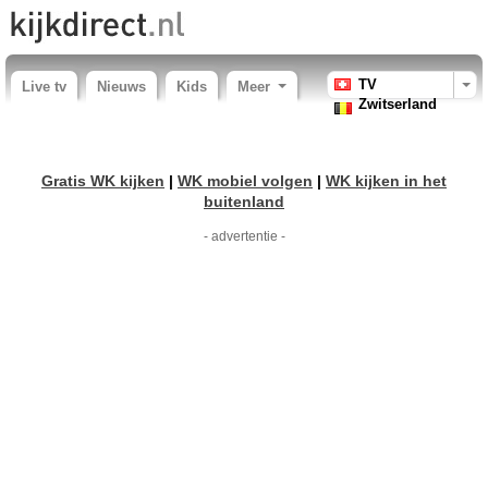
TV
Live tv
Nieuws
Kids
Meer
Zwitserland
Gratis WK kijken
|
WK mobiel volgen
|
WK kijken in het
buitenland
- advertentie -