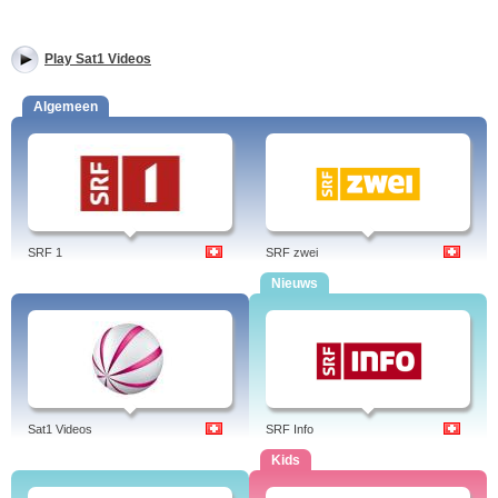
Play Sat1 Videos
Algemeen
SRF 1
SRF zwei
Nieuws
Sat1 Videos
SRF Info
Kids