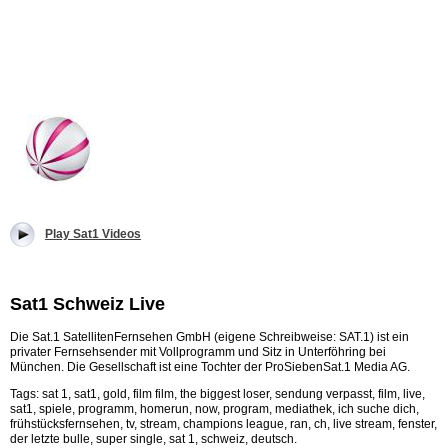
Play Sat1 Videos
Sat1 Schweiz Live
Die Sat.1 SatellitenFernsehen GmbH (eigene Schreibweise: SAT.1) ist ein
privater Fernsehsender mit Vollprogramm und Sitz in Unterföhring bei
München. Die Gesellschaft ist eine Tochter der ProSiebenSat.1 Media AG.
Tags: sat 1, sat1, gold, film film, the biggest loser, sendung verpasst, film, live,
sat1, spiele, programm, homerun, now, program, mediathek, ich suche dich,
frühstücksfernsehen, tv, stream, champions league, ran, ch, live stream, fenster,
der letzte bulle, super single, sat 1, schweiz, deutsch.