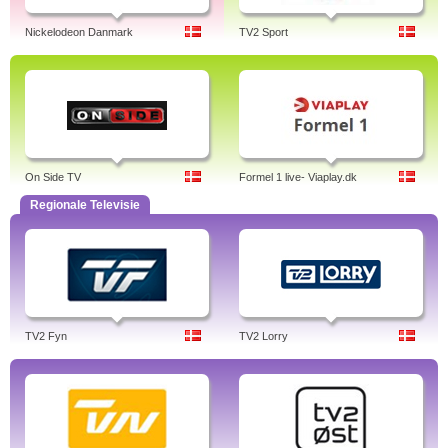
Nickelodeon Danmark
TV2 Sport
On Side TV
Formel 1 live- Viaplay.dk
Regionale Televisie
TV2 Fyn
TV2 Lorry