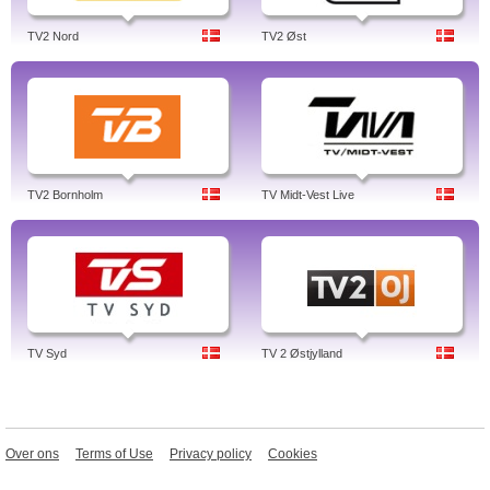
TV2 Nord
TV2 Øst
TV2 Bornholm
TV Midt-Vest Live
TV Syd
TV 2 Østjylland
Over ons
Terms of Use
Privacy policy
Cookies