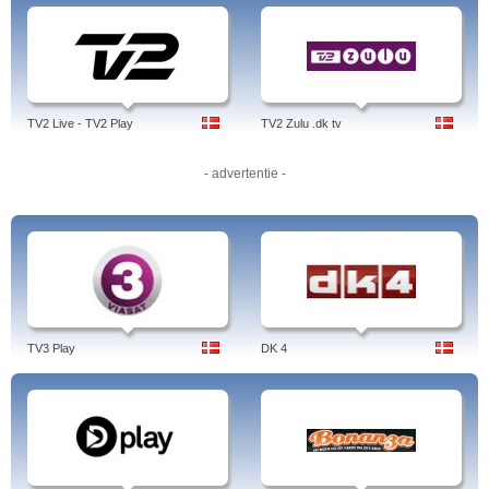
TV2 Live - TV2 Play
TV2 Zulu .dk tv
- advertentie -
TV3 Play
DK 4