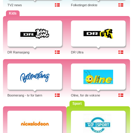
TV2 news
Folketinget direkte
Kids
DR Ramasjang
DR Ultra
Boomerang - tv for børn
Oline, for de voksne
Sport