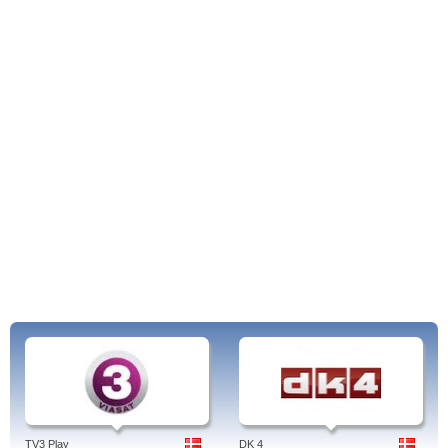
Hverdagens Helte, Hypnosens Magt, Jagten På Den 6. Sans, Kagekampen,
Kia Liv På Julemærkehjemmet, Kongerne.
Tags: nutv, big brother 2014, gratis, kode, kontakt, bruger, android, live, konto,
iphone, login, nutv, danmark, dansk.
TV3 Play
DK 4