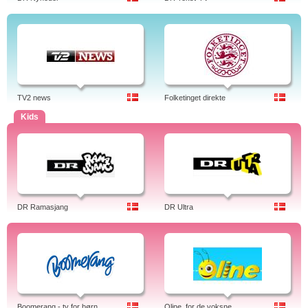
TV2 news
Folketinget direkte
Kids
DR Ramasjang
DR Ultra
Boomerang - tv for børn
Oline, for de voksne