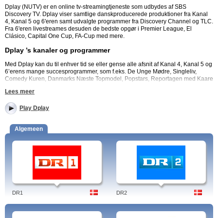
Dplay (NUTV) er en online tv-streamingtjeneste som udbydes af SBS
Discovery TV. Dplay viser samtlige danskproducerede produktioner fra Kanal
4, Kanal 5 og 6'eren samt udvalgte programmer fra Discovery Channel og TLC.
Fra 6'eren livestreames desuden de bedste opgør i Premier League, El
Clásico, Capital One Cup, FA-Cup med mere.
Dplay ’s kanaler og programmer
Med Dplay kan du til enhver tid se eller gense alle afsnit af Kanal 4, Kanal 5 og
6’erens mange succesprogrammer, som f.eks. De Unge Mødre, Singleliv,
Comedy Kuren, Danmarks Næste Topmodel, Popstars, Reportagen med Kaare
Sand, Tosset med Kærlighed, Rune Klans Trylleshow, Baronessen Flytter Ind
Lees meer
og mange flere.
Dplay giver dig desuden adgang til en række af Discovery Channels
Play Dplay
topprogrammer, som f.eks. Manhunt, Bear Grylls, Gold Rush, Livsfarlig Fangst
og Mythbusters.
Algemeen
Dplay byder også på udvalgte TLC-programmer, som f.eks. Bakery Boss,
Breaking Amish, Prinser Undercover og Say Yes to the Dress.
Alle Dplay udsendelser fra 2012 frem til i dag, fraset fodboldkampe, kan ses på
computer, smartphone og tablet.
Hvad koster det at se NUTV?
Ved køb af en af NUTVs tv-pakker får du automatisk adgang til alle NUTVs
DR1
DR2
udbudte programmer. Du kan vælge imellem ubegrænset NUTV i 30 dage +
adgang til EM-kval eller prøve adgang i 24 timer. NUTVs indhold kan dog af
rettighedsmæssige årsager kun afspilles i Danmark. Læs mere om