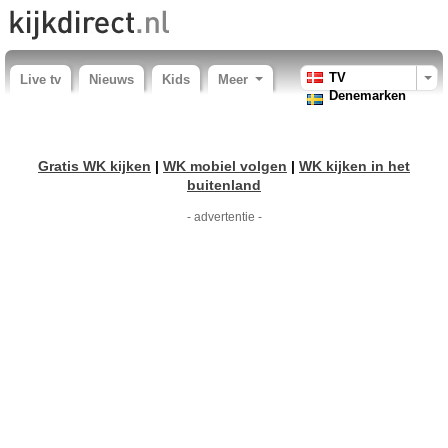
TV
Live tv
Nieuws
Kids
Meer
Denemarken
Gratis WK kijken
|
WK mobiel volgen
|
WK kijken in het
buitenland
- advertentie -