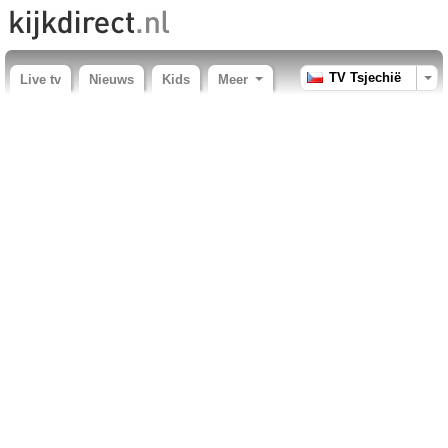
TV Tsjechië
Live tv
Nieuws
Kids
Meer