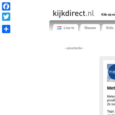
Facebook
Klik op e
Twitter
Live tv
Nieuws
Kids
Share
- advertentie -
Met
Meteo
prost
Ze sv
Tags: