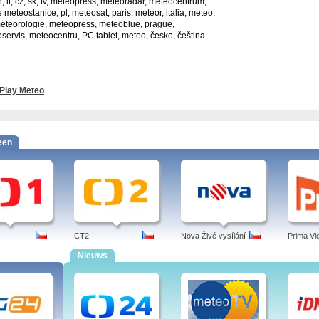
n, it, cz, sk, tv, meteopress, meteoradar, meteocentrum,
e meteostanice, pl, meteosat, paris, meteor, italia, meteo,
meteorologie, meteopress, meteoblue, prague,
servis, meteocentru, PC tablet, meteo, česko, čeština.
Play Meteo
een
CT2
Nova Živé vysílání
Prima Vi
Nieuws