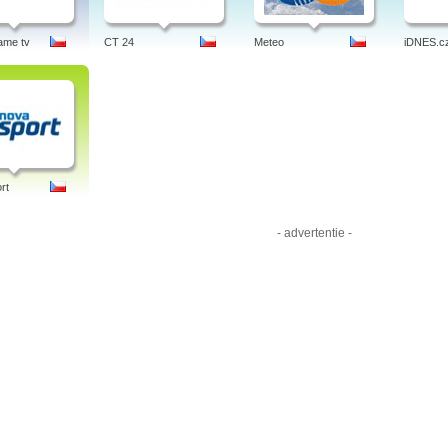
ame tv
CT 24
Meteo
iDNES.c
rt
- advertentie -