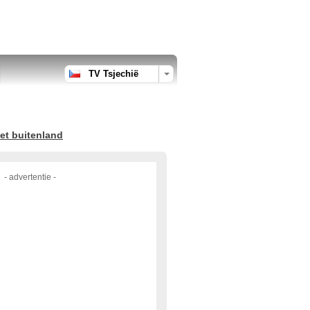
TV Tsjechië
et buitenland
- advertentie -