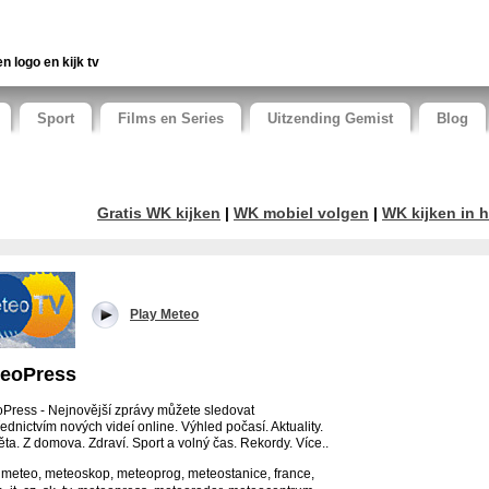
en logo en kijk tv
Sport
Films en Series
Uitzending Gemist
Blog
Gratis WK kijken
|
WK mobiel volgen
|
WK kijken in h
Play Meteo
eoPress
Press - Nejnovější zprávy můžete sledovat
řednictvím nových videí online. Výhled počasí. Aktuality.
ěta. Z domova. Zdraví. Sport a volný čas. Rekordy. Více..
 meteo, meteoskop, meteoprog, meteostanice, france,