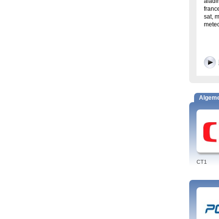
aladi
franc
sat, 
meteo
Algem
CT1