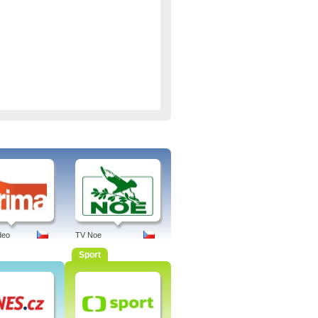
deo
TV Noe
Sport