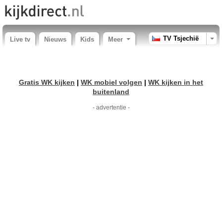
TV Tsjechië
Live tv
Nieuws
Kids
Meer
Gratis WK kijken
|
WK mobiel volgen
|
WK kijken in het
buitenland
- advertentie -