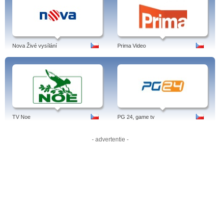
IDNES.cz videa vysílají ze záznamu na svých webových stránkách, ze kterých
je možný proklik na stránky psaného portálů idnes.cz.
Nova Živé vysílání
Prima Video
Nejnovější zprávy z vašeho kraje, České republiky a celého světa. iDNES.cz
(iDNES) je zpravodajský portál na českém internetu.
Tags: idnes, tv, bydlení, zoh, práce, idnes počasí, blog, cz, reality, doprava,
sport, volby, hokej, kontakt, tv program, vanocnihit, mapy, rss, daňové přiznání,
počasí, jízdní řády, kindle, idnes, česko, čeština.
TV Noe
PG 24, game tv
- advertentie -