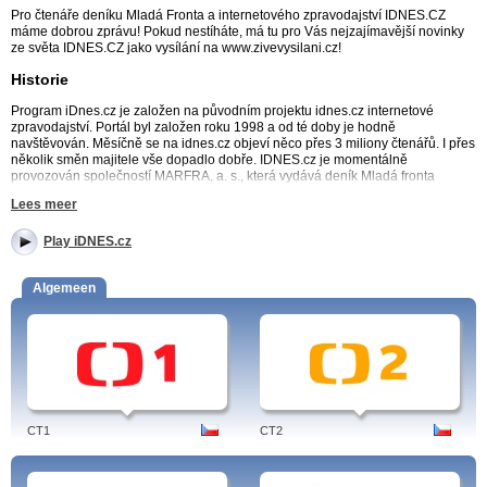
Pro čtenáře deníku Mladá Fronta a internetového zpravodajství IDNES.CZ
máme dobrou zprávu! Pokud nestíháte, má tu pro Vás nejzajímavější novinky
ze světa IDNES.CZ jako vysílání na www.zivevysilani.cz!
Historie
Program iDnes.cz je založen na původním projektu idnes.cz internetové
zpravodajství. Portál byl založen roku 1998 a od té doby je hodně
navštěvován. Měsíčně se na idnes.cz objeví něco přes 3 miliony čtenářů. I přes
několik směn majitele vše dopadlo dobře. IDNES.cz je momentálně
provozován společností MARFRA, a. s., která vydává deník Mladá fronta
DNES.
Lees meer
Proč sledovat?
Play iDNES.cz
Pokud jste pravidelní čtenáři IDNES.cz nebo novin Mladá fronta DNES,
rozhodně si oblíbíte i IDNES.cz online vysílání. Jedná se o rozšířené
Algemeen
zpravodajství formou videí, která je možno sledovat z archivu. Vše je velice
aktuální. Krom zpráv zde můžete čekat lifestyle, svět techniky, showbyznys,
sport anebo si zahrát hry. IDNES.CZ nabízí neomezené hranice zábavy a
zpráv, které hraničí s Youtube. Pokud se chcete zasmát anebo dozvědět něco
nového, můžete si zde najít typ na dovolenou případně zvířátka, která řídí auto,
malují nebo cokoli dalšího. Od návštěv muzeí před předváděčky nových
automobilů. Program zde není prakticky žádný. Aktuality naleznete na přední
straně, a pokud Vás zajímá konkrétní téma, pokračujte formou volby záložek.
Pokud budete mít moc velký pocit, že se jedná pouze o bulvár, který se Vám
CT1
CT2
nelíbí, můžete se vždy vrátit k idnes.cz nebo k Mladé frontě dnes. Pokud
hledáte zpestření všedních informací, toto může být vysílání zrovna pro Vás.
Vysílání