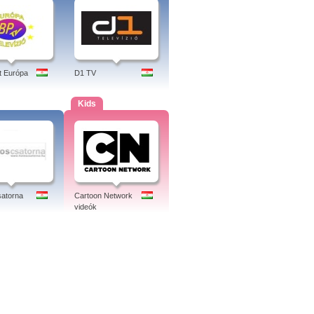
t Európa
D1 TV
Kids
atorna
Cartoon Network
videók