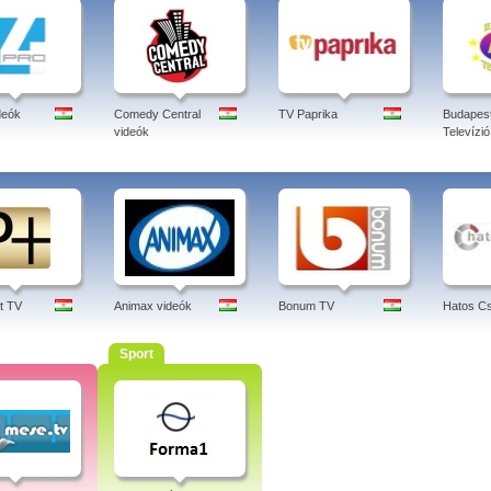
deók
Comedy Central
TV Paprika
Budapes
videók
Televízió
t TV
Animax videók
Bonum TV
Hatos Cs
Sport