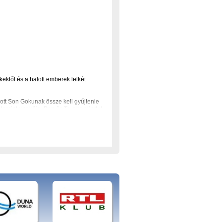
ektől és a halott emberek lelkét
ott Son Gokunak össze kell gyűjtenie
lamint unokája, Pan és Trunks elindul
erelmeikről , útkeresésükről és az
, A dinoszauruszok királya, Blood+
wikipédia, naruto, régi mesék