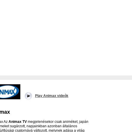
Play Animax videók
imax
ax Az
Animax TV
megjelenésekor csak animéket, japán
ilmeket sugárzott, napjainkban azonban általános
ú/ifjúsági csatornává változott, melynek adása a világ