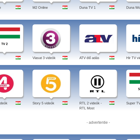
e
M2 Online
Duna TV 1
Duna Wo
Viasat 3 videók
ATV élő adás
Hir TV v
ideók
Story 5 videók
RTL 2 videók -
Super TV
RTL Most
- advertentie -