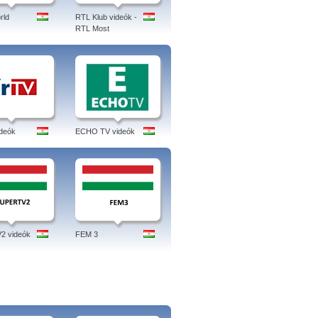
rld
RTL Klub videók -
RTL Most
ideók
ECHO TV videók
2 videók
FEM 3