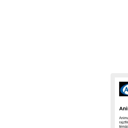
An
Anim
rajzf
témáj