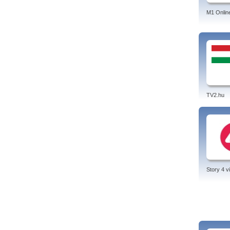
M1 Onlin
TV2.hu
Story 4 v