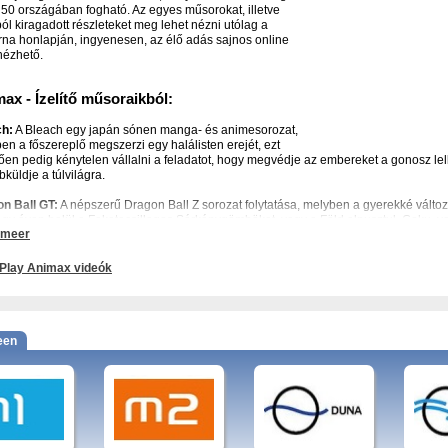
 50 országában fogható. Az egyes műsorokat, illetve
ól kiragadott részleteket meg lehet nézni utólag a
rna honlapján, ingyenesen, az élő adás sajnos online
ézhető.
ax - Ízelítő műsoraikból:
ch:
A Bleach egy japán sónen manga- és animesorozat,
en a főszereplő megszerzi egy halálisten erejét, ezt
ően pedig kénytelen vállalni a feladatot, hogy megvédje az embereket a gonosz lelk
bküldje a túlvilágra.
n Ball GT:
A népszerű Dragon Ball Z sorozat folytatása, melyben a gyerekké változ
egy éven belül a Feketecsillagos Sárkánygömböket, vagy a Föld elpusztul. Goku, va
 meer
be, hogy összegyűjtsék őket.
:
A Nana története a két, teljesen eltérő jellemű és természetű lány barátságáról, sz
Play Animax videók
ről szól.
ax - A csatorna további érdekes műsorai:
o, Penge, Rozsomák, Rómeó és Júlia, Trigun, Űrkadétok, Vasember, Vampire Knight
een
 animax, műsor, anime list, magyar, tv-műsorok, műsor, sorozatok listája, tv online, 