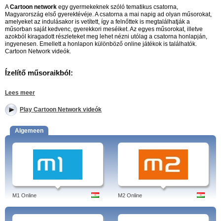
A
Cartoon network
egy gyermekeknek szóló tematikus csatorna,
Magyarország első gyerektévéje. A csatorna a mai napig ad olyan műsorokat,
amelyeket az indulásakor is vetített, így a felnőttek is megtalálhatják a
műsorban saját kedvenc, gyerekkori meséiket. Az egyes műsorokat, illetve
azokból kiragadott részleteket meg lehet nézni utólag a csatorna honlapján,
ingyenesen. Emellett a honlapon különböző online játékok is találhatók.
Cartoon Network videók.
Ízelítő műsoraikból:
Bátor, a gyáva kutya:
A sorozat Bátor, a kutya mindennapjairól szól, akit
Lees meer
kölyök korában az idős és nagylelkű, Muriel vesz magához. Muriel háza táján
a legkülönfélébb gonosz teremtmények bukkannak fel, de Bátor hűségesen
Play Cartoon Network videók
megvédi gazdáját és esze lévén legyőzi a furcsa ellenségeket. Cartoon
Network.
Algemeen
Boci és pipi:
1997-ben bemutatott, színes amerikai televíziós rajzfilmsorozat,
amely egy tehénről és egy tyúkról szól. A szürreális és humoros rajzfilm a
felnőtteknek is remek szórakozást nyújt. Cartoon Network online.
Dexter laboratóriuma:
Dexter, az alacsony, vörös hajú és szemüveges kisfiú
titkos laboratóriumot épít a házukban, amiről a szülei nem tudnak. A
laboratórium különféle fizikai, kémiai és biológiai kísérletek színhelye, ahol
Dexter szinte minden fontos tudományos problémát képes megoldani. Cartoon
Network - Dexter online.
M1 Online
M2 Online
Tom és Jerry:
Igazi, klasszikus rajzfilm, amit mindenki ismer. Az epizódok
középpontjában rendszerint Tomnak Jerry elfogására irányuló sikertelen