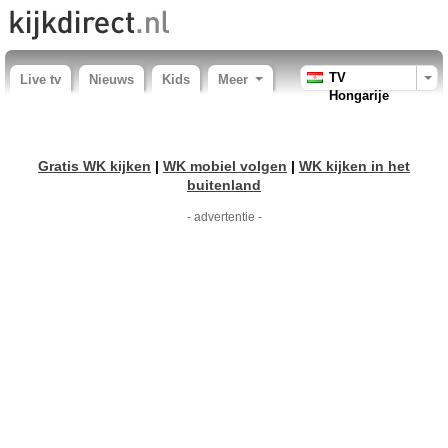
TV
Live tv
Nieuws
Kids
Meer
Hongarije
Gratis WK kijken
|
WK mobiel volgen
|
WK kijken in het
buitenland
- advertentie -