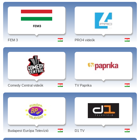
FEM 3
PRO4 videók
Comedy Central videók
TV Paprika
Budapest Európa Televízió
D1 TV