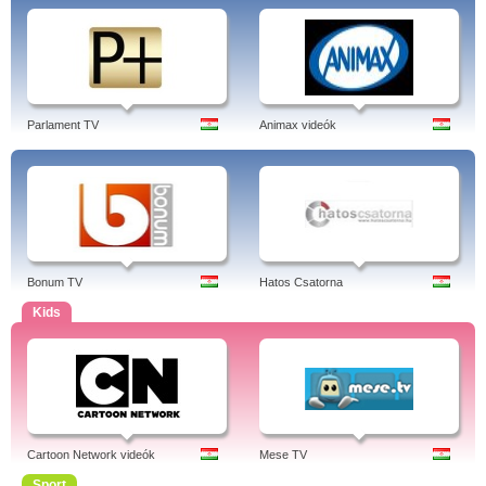
Parlament TV
Animax videók
Bonum TV
Hatos Csatorna
Kids
Cartoon Network videók
Mese TV
Sport