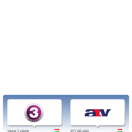
Viasat 3 videók
ATV élő adás