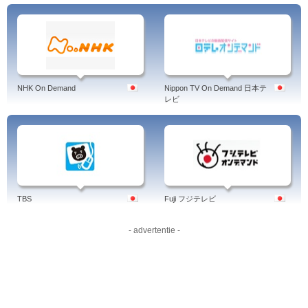
NHK On Demand
Nippon TV On Demand 日本テ
レビ
TBS
Fuji フジテレビ
- advertentie -