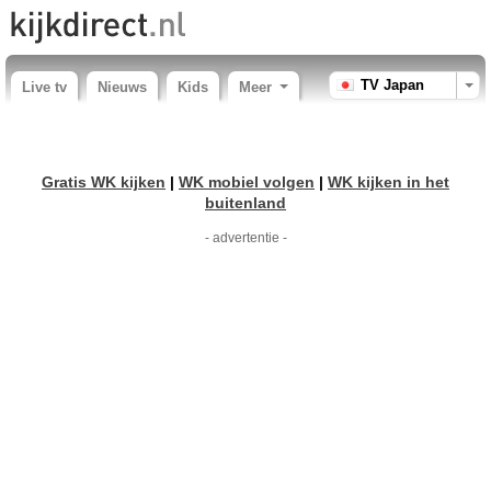
TV Japan
Live tv
Nieuws
Kids
Meer
Gratis WK kijken
|
WK mobiel volgen
|
WK kijken in het
buitenland
- advertentie -