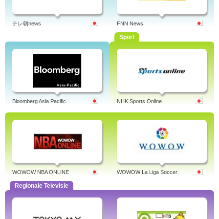
テレ朝news
FNN News
Sport
Bloomberg Asia Pacific
NHK Sports Online
WOWOW NBA ONLINE
WOWOW La Liga Soccer
Regionale Televisie