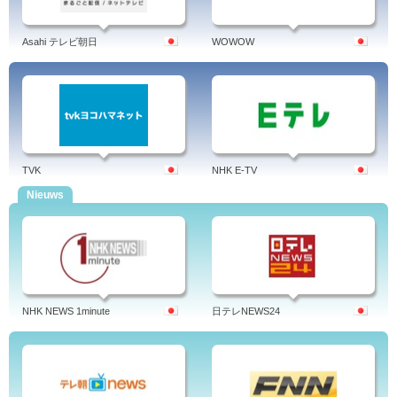
Asahi テレビ朝日
WOWOW
TVK
NHK E-TV
Nieuws
NHK NEWS 1minute
日テレNEWS24