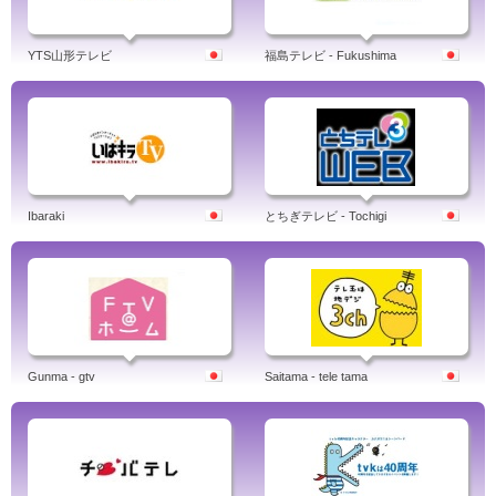
YTS山形テレビ
福島テレビ - Fukushima
Ibaraki
とちぎテレビ - Tochigi
Gunma - gtv
Saitama - tele tama