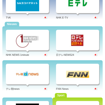
TVK
NHK E-TV
Nieuws
NHK NEWS 1minute
日テレNEWS24
テレ朝news
FNN News
Sport