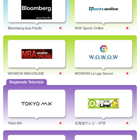
Bloomberg Asia Pacific
NHK Sports Online
WOWOW NBA ONLINE
WOWOW La Liga Soccer
Regionale Televisie
Tokio MX
北海道テレビ - HTB