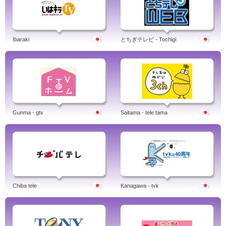
Ibaraki
とちぎテレビ - Tochigi
Gunma - gtv
Saitama - tele tama
Chiba tele
Kanagawa - tvk