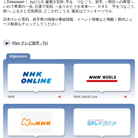
くDokaaaan！, ねだらX, 健康大百科, 手を、つなごう。岩手, ～明日への希望～,
いわて希望の一歩, 介護で笑顔, ～ありがとうを未来へ～, ＯＮＥ 手をつなごう
前へ, ふるさと元気商店, どこか行こうヨ, 週末はファンキーソウル.
日本テレビ系列。岩手県の情報や番組情報、イベント情報など満載！県内ニュ
ース動画もチェックしてください！
Play テレビ岩手 - Tvi
Algemeen
NHK
NHK World Live