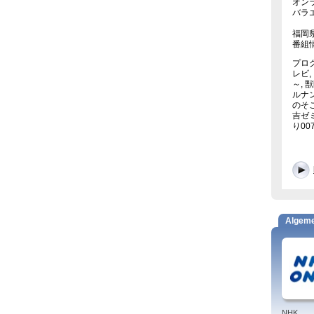
オン
バラ
福岡
番組
プログ
レビ,
～, 
ルナン
のそこ
吉ゼミ
り00
Algem
NHK