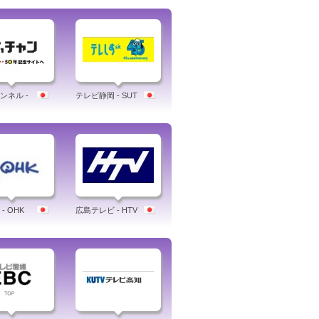
ンネル -
テレビ静岡 - SUT
- OHK
広島テレビ - HTV