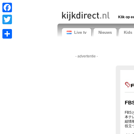
Facebook
Klik op e
Twitter
Live tv
Nieuws
Kids
Share
- advertentie -
FB
FB
本テ
組情
役立