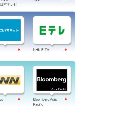
d 日本テレビ
NHK E-TV
ws
Bloomberg Asia
Pacific