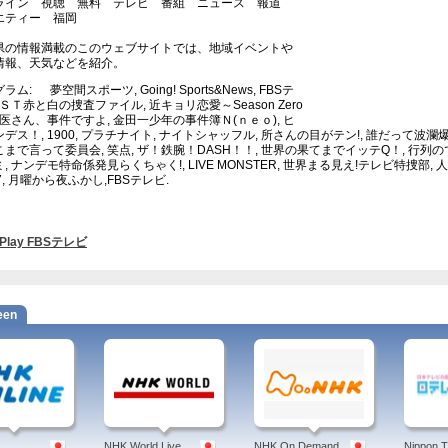
ライン 視聴 無料 テレビ 番組 ニュース 報道
エティー 福岡
県の情報満載のこのウェブサイトでは、地域イベントや
情報、天気などを紹介。
ラム: 夢空間スポーツ, Going! Sports&News, FBSテ
 ＳＴ赤と白の捜査ファイル, 近キョリ恋愛～Season Zero
獣医さん、事件ですよ, 金田一少年の事件簿Ｎ(ｎｅｏ), ヒ
デス！, 1900, プラチナイト, ナイトシャッフル, 所さんの目がテン!, 誰だって波
まで言って委員会, 笑点, ザ！鉄腕！DASH！！, 世界の果てまでイッテQ！, 行列の
, ナンデモ特命係発見らくちゃく!, LIVE MONSTER, 世界まる見え!テレビ特捜部
7, 月曜から夜ふかし,FBSテレビ.
Play FBSテレビ
een
NHK World Live
NHK On Demand
Nippon 