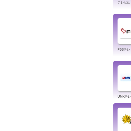
テレビ山口
FBSテレ
UMKテ