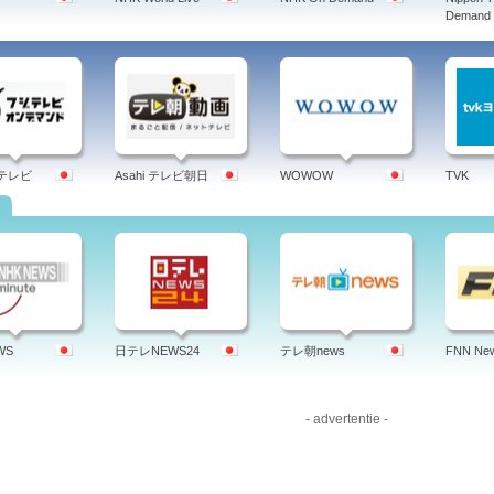
Deman
ジテレビ
Asahi テレビ朝日
WOWOW
TVK
s
WS
日テレNEWS24
テレ朝news
FNN Ne
- advertentie -