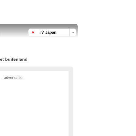
TV Japan
et buitenland
- advertentie -