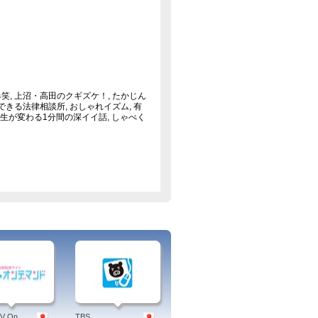
瀾爆笑, 上沼・高田のクギズケ！, たかじん
できる法律相談所, おしゃれイズム, 有
, 人生が変わる1分間の深イイ話, しゃべく
TV On
TBS