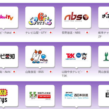
- Fukui
テレビ山梨 - UTY
長野放送 - NBS
岐阜チャ
ZF
- Aichi
山陰放送 - BSS
山陰中央テレビ -
岡山放送 
TSK