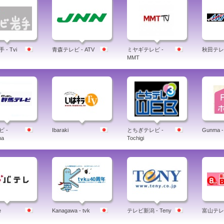
- Tvi
青森テレビ - ATV
ミヤギテレビ -
秋田テレビ
MMT
 -
Ibaraki
とちぎテレビ -
Gunma -
ma
Tochigi
e
Kanagawa - tvk
テレビ新潟 - Teny
富山テレビ