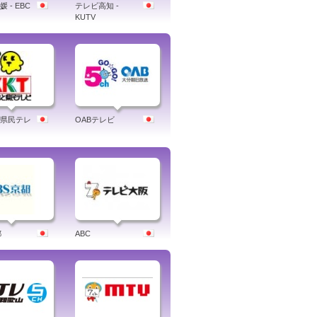
 - EBC
テレビ高知 -
KUTV
県民テレ
OABテレビ
都
ABC