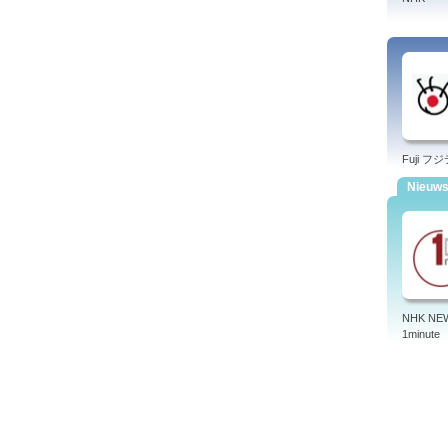
Fuji フ
Nieuw
NHK NE
1minute