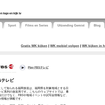
en logo en kijk tv
Sport
Films en Series
Uitzending Gemist
Blog
Gratis WK kijken
|
WK mobiel volgen
|
WK kijken in h
Play FBSテレビ
Sテレビ
Sとして知られる福岡放送は、福岡県を対象地域とする日
レビ系列の放送局です。こちらのウェブサイトでは、番
報だけでなく、FBSや地域イベントや試写会情報など、
つ情報が満載です。