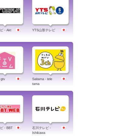
 - Akt
YTS山形テレビ
 gtv
Saitama - tele
tama
 - BBT
石川テレビ -
Ishikawa