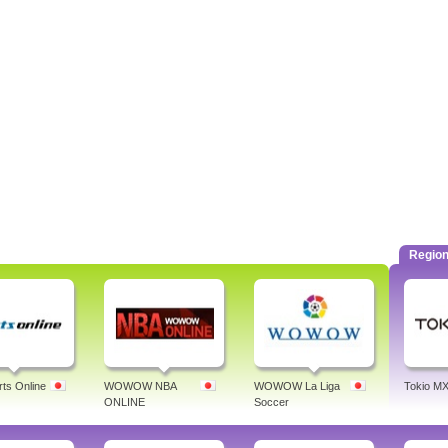
Region
ts Online
WOWOW NBA
WOWOW La Liga
Tokio M
ONLINE
Soccer