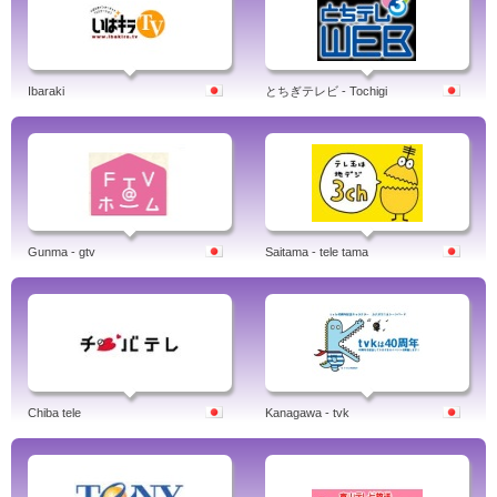
Ibaraki
とちぎテレビ - Tochigi
Gunma - gtv
Saitama - tele tama
Chiba tele
Kanagawa - tvk