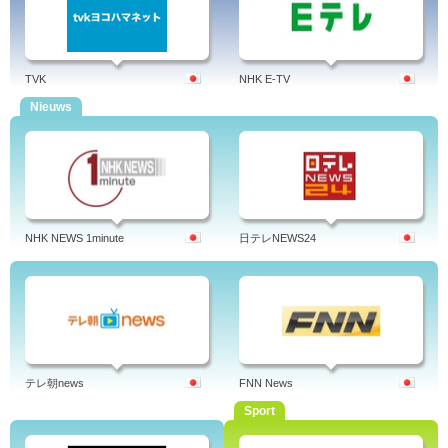
TVK
NHK E-TV
Nieuws
NHK NEWS 1minute
日テレNEWS24
テレ朝news
FNN News
Sport