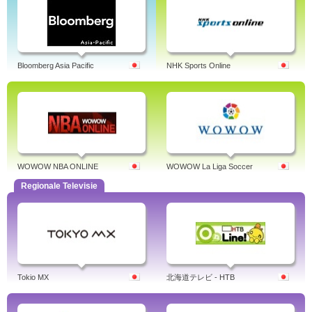
Bloomberg Asia Pacific
NHK Sports Online
WOWOW NBA ONLINE
WOWOW La Liga Soccer
Regionale Televisie
Tokio MX
北海道テレビ - HTB