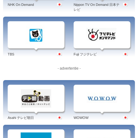
NHK On Demand
Nippon TV On Demand 日本テ
レビ
TBS
Fuji フジテレビ
- advertentie -
Asahi テレビ朝日
WOWOW