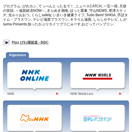
プログラム: びわカン, てっぺんとったるで！, ニュースCATCH, 一互一得, 天使
の笑顔, ～滋賀経済NOW～, きらめき湖南, ほっと栗東, 守山NEWS, 草津スケッ
チ, 光ル☆おおつ, くらしsafety, いきいき健康ライフ, Tudo Bem! SHIGA, 手話タ
イム・プラスワン, テレビ滋賀プラスワン, キラりん滋賀, しらしがテレビ, しが
suma Presents,知ったかぶりカイツブリにゅーす
,おどってパンプリン.
Play びわ湖放送 - BBC
Algemeen
NHK
NHK World Live