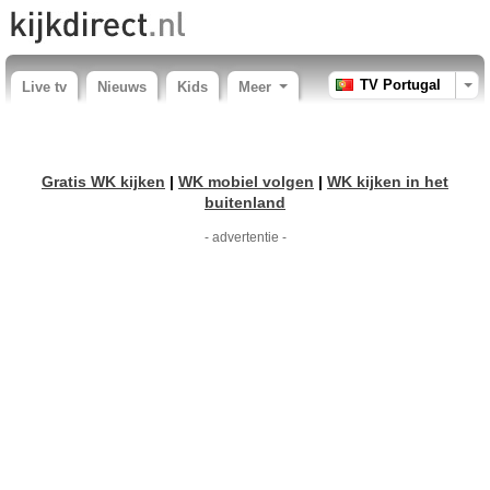
TV Portugal
Live tv
Nieuws
Kids
Meer
Gratis WK kijken
|
WK mobiel volgen
|
WK kijken in het
buitenland
- advertentie -