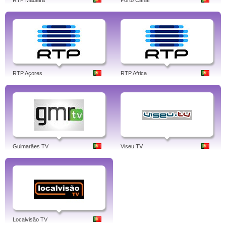
RTP Madeira
Porto Canal
RTP Açores
RTP Africa
Guimarães TV
Viseu TV
Localvisão TV