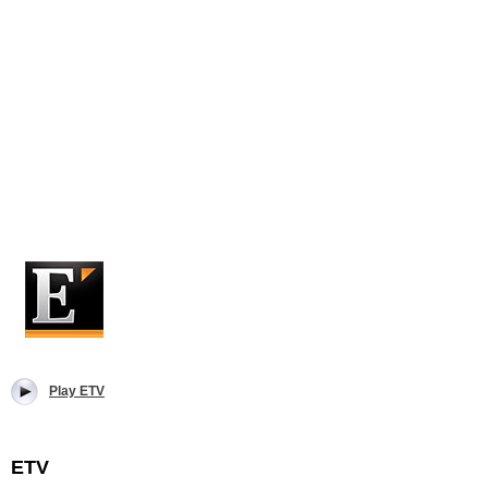
Play ETV
ETV