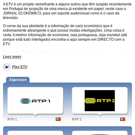
A ETV é um projeto semelhante a alguns outros que têm surgido recentemente
em Portugal de projeção de uma marca já existente em papel, neste caso o
JORNAL ECONÓMICO, para um suporte audiovisual como é o caso da
televisão.
O cerne da sua atividade é a informação de cariz económico que é
extremamente abrangente e que possui muitas interligações. Uma coisa é
certa: A melhor informação de economia, seja portuguesa, seja mundial (até
porque está tudo interligado) encontra-a aqui sempre em DIRECTO com a
ETV.
No site da ETV pode assistir a toda a emissão em directo bem como consultar
a programação e ter acesso a informação profissional dos profissionais que
Lees meer
levam até si esta televisão temática.
Play ETV
Também pode assistir aos vídeos mais relevantes em cada dia informativo a
partir do site da ETV.
Algemeen
Tendo em consideração o foco principal da ETV, a economia, a programação
está direcionada para todas as áreas que interagem com a vertente
económica pelo que, a ETV apresenta ao seu espetador programas de
informação genérica, entrevistas e programas em que são discutidas áreas
mais específicas que envolvem o tecido económico global.
A ETV é uma televisão recente no panorama televisivo português mas já
conseguiu ganhar o seu espaço num meio difícil de aceder e é produto de um
contexto económico que empurrou vários jornais portugueses a enveredarem
RTP 1
RTP 2
por uma existência dupla: Em papel e no ecrã.
O nome mais sonante da ETV é o jornalista João Ferreira que foi jornalista da
SIC durante muitos anos e desempenhou funções tanto de pivô na SIC