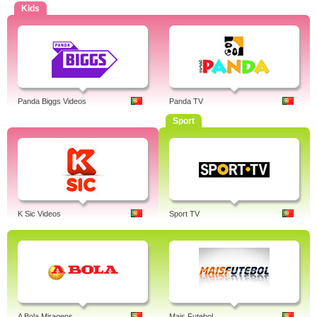
Kids
Panda Biggs Videos
Panda TV
Sport
K Sic Videos
Sport TV
A Bola Miragens
Mais Futebol