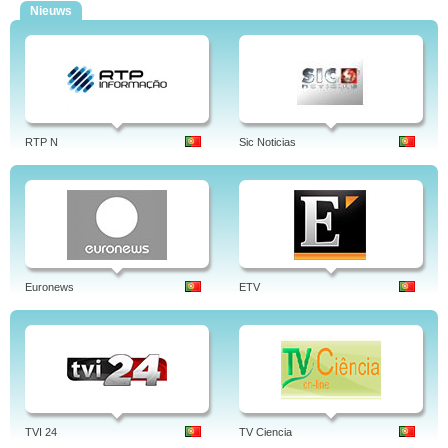
Nieuws
RTP N
Sic Noticias
Euronews
ETV
TVI 24
TV Ciencia