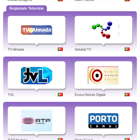
Regionale Televisie
TV Almada
Setubal TV
TVL
Evora Distrito Digital