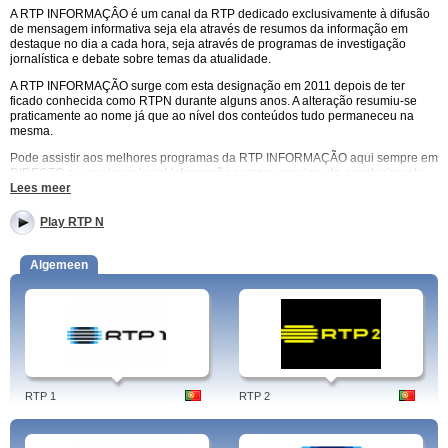
A RTP INFORMAÇÂO é um canal da RTP dedicado exclusivamente à difusão
de mensagem informativa seja ela através de resumos da informação em
destaque no dia a cada hora, seja através de programas de investigação
jornalística e debate sobre temas da atualidade.
A RTP INFORMAÇÃO surge com esta designação em 2011 depois de ter
ficado conhecida como RTPN durante alguns anos. A alteração resumiu-se
praticamente ao nome já que ao nível dos conteúdos tudo permaneceu na
mesma.
Pode assistir aos melhores programas da RTP INFORMAÇÃO aqui sempre em
DIRECTO e a qualquer hora! Informação sempre em cima do acontecimento,
cobertura dos grandes acontecimentos nacionais e internacionais, a RTP
Lees meer
INFORMAÇÃO está sempre presente e você pode aceder online à informação
que pretende aqui.
Play RTP N
Entre as 06:30 e as 10:00 a RTP INFORMAÇÃO transmite em directo o BOM
DIA PORTUGAL com apresentação de Carla Trafaria e João Tomé de
Algemeen
Carvalho.
A MANHÃ INFORMATIVA segue até às 12:00 altura em que começa o JORNAL
DO MEIO DIA seguindo-se três programas informativos de grande interesse:
ZOOM ÁFRICA, MUNDO AUTOMÓVEL, O NOSSO TEMPO e CONVERSAS DE
ESCRITORES, um espaço dedicado à literatura com apresentação de José
Rodrigues dos Santos, o pivô de referência da RTP também ele escritor
publicado e consagrado.
RTP 1
RTP 2
A TARDE INFORMATIVA na RTP informação começa às 15:00 e prolonga-se
até às 19:00 altura em que começa o JORNAL DAS 19:00.
No site da RTP INFORMAÇÃO tem disponível a emissão completa em directo