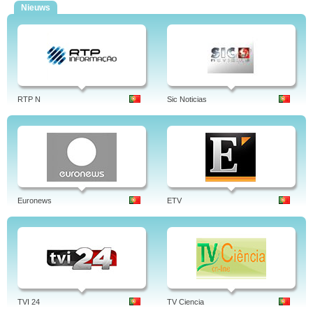
Nieuws
RTP N
Sic Noticias
Euronews
ETV
TVI 24
TV Ciencia