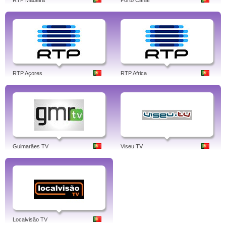
RTP Madeira
Porto Canal
RTP Açores
RTP Africa
Guimarães TV
Viseu TV
Localvisão TV