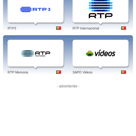
e pode igualmente acompanhar a RTP INFORMAÇÃO online connosco. Toda
a informação e os melhores programas informativos no local do costume onde
pode ver e rever os melhores momentos informativos do dia ou aquele
programa de informação que não perde por nada.
Aqui em DIRECTO!
RTP3
RTP Internacional
As últimas notícias através de novos vídeos online. No seu website, a RTPN
mostra vídeos dos programas mais populares RTPN é o primeiro canal
temático da RTP para a televisão por cabo, tendo iniciado as suas emissões
em 31 de Maio de 2004.
Programas:
360º, 4 x CIÊNCIA, 5 Minutos Europa, A Cor do Dinheiro, A Hora de
Baco, Antena Aberta, Avenida da Liberdade, BOLSA DE EMPREGO,
RTP Memoria
SAPO Videos
CINEMAX, Contas Certas, Conversas de Escritores (I), Conversas de
Escritores (III), Correspondentes, DIRETO AO ASSUNTO, Economix, Edição
Especial, Edição Especial : Debate Eleições Sporting, Edição Especial
- advertentie -
Informação, ENTREVISTA, Especial Entrevista: Dolores Aveiro, ESPECIAL
INFORMAÇÃO, Especial Informação Gorongosa: Fénix Renascida, Especial
Saúde,
RTP N,
ESPECIAL TRIÂNGULO, ESTAÇÃO DAS ARTES, FUTURÁLIA,
GERAÇÃO SAÚDE, GOSTOS E SABORES, Grande Área, Grande
Entrevista,
RTP N.
Tags: rtpn, rtp online, rtpn stream, rtp, live streaming, live, streaming, rtp free, rtp
play, rtpn live, rtpn online, rtp n, rtpnoticias, noticias, trio de ataque, noticias
directo, stream, nuno santos, directo, online, tvtuga, nosso tempo,
programação, online directo, noticias online, rtpn, portugal, português.