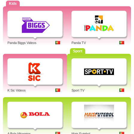
Kids
Panda Biggs Videos
Panda TV
Sport
K Sic Videos
Sport TV
A Bola Miragens
Mais Futebol