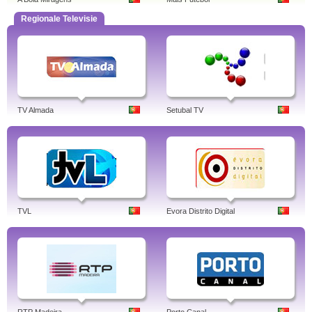
Regionale Televisie
TV Almada
Setubal TV
TVL
Evora Distrito Digital