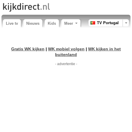
TV Portugal
Live tv
Nieuws
Kids
Meer
Gratis WK kijken
|
WK mobiel volgen
|
WK kijken in het
buitenland
- advertentie -